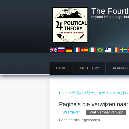
Overslaan en naar de algemene inhoud gaan
The Fourth
beyond left and right bu
HOME
4P THEORY
AGAINST
U bent hier
Home
»
帝国の力 対 ナショナリズムの幻影
»
Pagina's die verwij
Primaire tabs
Weergeven
Wat hiernaar verwijst
(act
Geen backlinks gevonden.