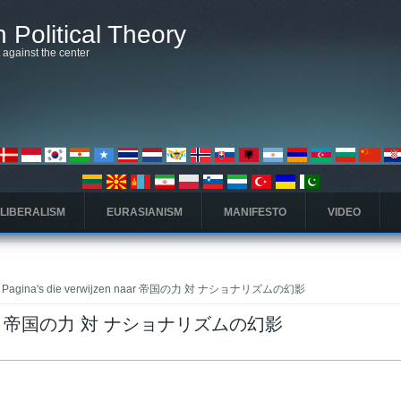
 Political Theory
t against the center
 LIBERALISM
EURASIANISM
MANIFESTO
VIDEO
 Pagina's die verwijzen naar 帝国の力 対 ナショナリズムの幻影
zen naar 帝国の力 対 ナショナリズムの幻影
ieve tabblad)