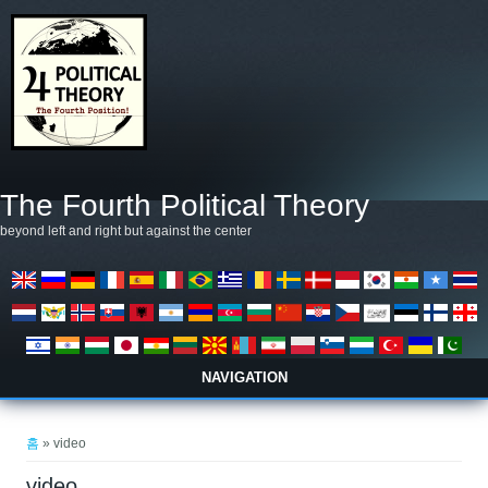
주요 콘텐츠로 건너뛰기
The Fourth Political Theory
beyond left and right but against the center
NAVIGATION
현재 위치
홈
» video
video