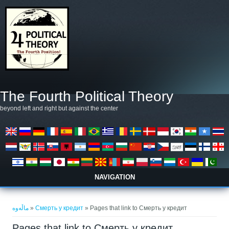
بازبدە بۆ ناوەڕۆکی سەرەکی
The Fourth Political Theory
beyond left and right but against the center
NAVIGATION
تۆ لێرەیت
ماڵەوە
»
Смерть у кредит
» Pages that link to Смерть у кредит
Pages that link to Смерть у кредит