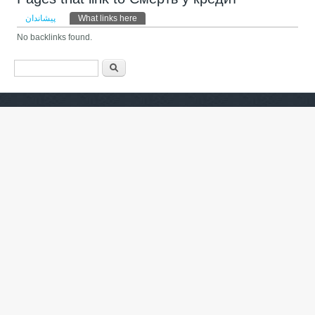
Primary tabs
پیشاندان
What links here
(active tab)
No backlinks found.
فۆرمی گەڕان
گەڕان