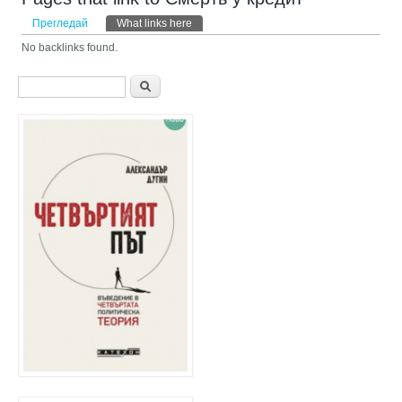
Primary tabs
Прегледай
What links here
(активен раздел)
No backlinks found.
Форма за търсене
Търси