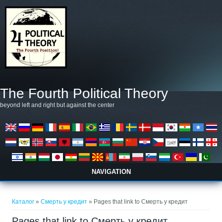
Премини към основното съдържание
The Fourth Political Theory
beyond left and right but against the center
NAVIGATION
Вие сте тук
Каталог
»
Смерть у кредит
» Pages that link to Смерть у кредит
Pages that link to Смерть у кредит