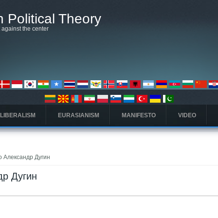
 Political Theory
t against the center
 LIBERALISM
EURASIANISM
MANIFESTO
VIDEO
 to Александр Дугин
ндр Дугин