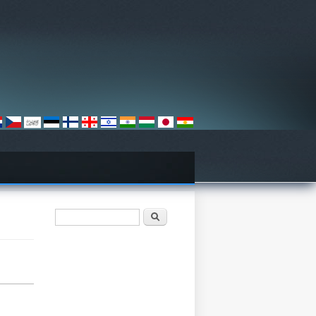
فۆرمی گەڕان
گەڕان