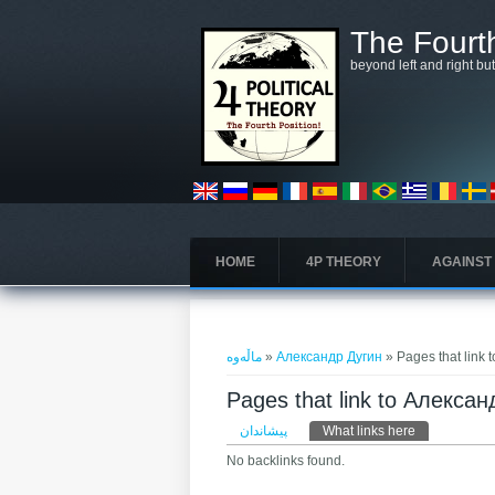
بازبدە بۆ ناوەڕۆکی سەرەکی
The Fourth
beyond left and right bu
HOME
4P THEORY
AGAINST
تۆ لێرەیت
ماڵەوە
»
Александр Дугин
» Pages that link
Pages that link to Алекса
Primary tabs
پیشاندان
What links here
(active tab)
No backlinks found.