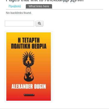
Πρωτεύουσες καρτέλες
Προβολή
What links here
(ενεργή καρτέλα)
No backlinks found.
Φόρμα αναζήτησης
Αναζήτηση