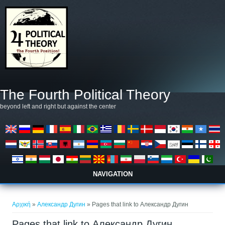
Παράκαμψη προς το κυρίως περιεχόμενο
The Fourth Political Theory
beyond left and right but against the center
NAVIGATION
Είστε εδώ
Αρχική
»
Александр Дугин
» Pages that link to Александр Дугин
Pages that link to Александр Дугин