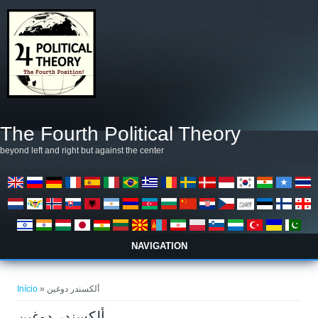
Pular para o conteúdo principal
The Fourth Political Theory
beyond left and right but against the center
NAVIGATION
Você está aqui
Início
» ألكسندر دوغين
ألكسندر دوغين