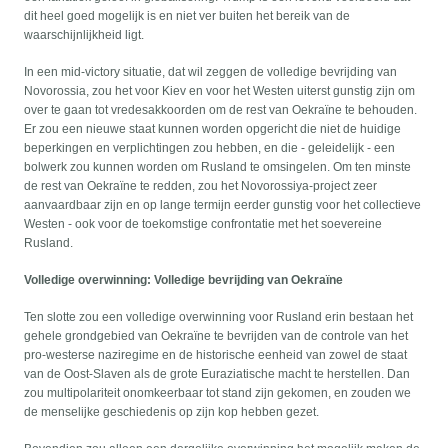
dit heel goed mogelijk is en niet ver buiten het bereik van de
waarschijnlijkheid ligt.
In een mid-victory situatie, dat wil zeggen de volledige bevrijding van
Novorossia, zou het voor Kiev en voor het Westen uiterst gunstig zijn om
over te gaan tot vredesakkoorden om de rest van Oekraïne te behouden.
Er zou een nieuwe staat kunnen worden opgericht die niet de huidige
beperkingen en verplichtingen zou hebben, en die - geleidelijk - een
bolwerk zou kunnen worden om Rusland te omsingelen. Om ten minste
de rest van Oekraïne te redden, zou het Novorossiya-project zeer
aanvaardbaar zijn en op lange termijn eerder gunstig voor het collectieve
Westen - ook voor de toekomstige confrontatie met het soevereine
Rusland.
Volledige overwinning: Volledige bevrijding van Oekraïne
Ten slotte zou een volledige overwinning voor Rusland erin bestaan het
gehele grondgebied van Oekraïne te bevrijden van de controle van het
pro-westerse naziregime en de historische eenheid van zowel de staat
van de Oost-Slaven als de grote Euraziatische macht te herstellen. Dan
zou multipolariteit onomkeerbaar tot stand zijn gekomen, en zouden we
de menselijke geschiedenis op zijn kop hebben gezet.