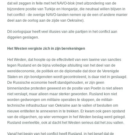
dat wil zeggen in feite met het NAVO-blok (met uitzondering van de
bijzondere positie van Turkije en Hongarije, die neutraal willen blijven in
het conflict - de overige NAVO-landen nemen op de een of andere manier
deel aan de oorlog aan de zijde van Oekraïne).
Dit oorlogsjaar heeft veel illusies van alle partijen in het conflict aan
diggelen geslagen.
Het Westen vergiste zich in zijn berekeningen
Het Westen, dat hoopte op de effectiviteit van een lawine van sancties
tegen Rusland en de bijna volledige afsluiting van het deel van de
wereldeconomie, de politiek en de diplomatie dat door de Verenigde
Staten en zijn bondgenoten wordt gecontroleerd, is daar niet in geslaagd.
De Russische economie heeft standgehouden, er zijn geen
binnenlandse protesten geweest en de positie van Poetin is niet alleen
niet verslapt, maar alleen maar sterker geworden. Rusland kon niet
worden gedwongen om militaire operaties te stoppen, de militair-
technische infrastructuur van Oekraïne aan te vallen of besluiten om
nieuwe entiteiten te annexeren in te trekken. Er kwam ook geen opstand
van de oligarchen, op wier vermogen in het Westen beslag werd gelegd.
Rusland overleefde, ook al dacht het Westen serieus dat het zou vallen.
Vanaf het begin van het conflict heeft Rusland, in het besef dat de