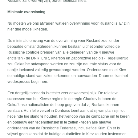
Rusland zal ofwel vrij zijn, ofwel helemaal niets.
Minimale overwinning
Nu moeten we ons afvragen wat een overwinning voor Rusland is. Er zijn
hier drie mogelijkheden.
De minimale omvang van de overwinning voor Rusland zou, onder
bepaalde omstandigheden, kunnen bestaan uit het onder volledige
Russische controle brengen van alle gebieden van de 4 nieuwe
entiteiten - de DNR, LNR, Kherson en Zaporozhye regio's -. Tegelijkertijd
zou Oekraïne ontwapend worden en zou zijn neutrale status voor de
nabije toekomst volledig gewaarborgd worden. Ondertussen moet Kiev
de huidige stand van zaken erkennen en aanvaarden. Daarmee kan het
vredesproces beginnen.
Een dergelijk scenario is echter zeer onwaarschijnlijk. De relatieve
successen van het Kievse regime in de regio Charkov hebben de
Oekraïense nationalisten de hoop gegeven dat zij Rusland kunnen
verslaan. Hun felle verzet in Donbass toont aan dat zij van plan zijn tot
het einde toe stand te houden, het verloop van de campagne om te keren
en opnieuw een tegenoffensief in te zetten - tegen alle nieuwe
onderdanen van de Russische Federatie, inclusief de Krim. En er is
vrijwel geen kans dat de huidige autoriteiten in Kiev zouden instemmen