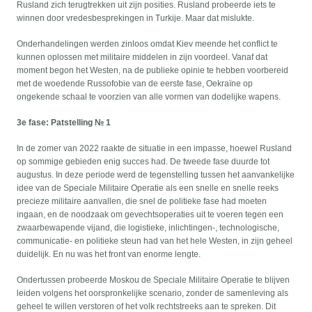
Rusland zich terugtrekken uit zijn posities. Rusland probeerde iets te
winnen door vredesbesprekingen in Turkije. Maar dat mislukte.
Onderhandelingen werden zinloos omdat Kiev meende het conflict te
kunnen oplossen met militaire middelen in zijn voordeel. Vanaf dat
moment begon het Westen, na de publieke opinie te hebben voorbereid
met de woedende Russofobie van de eerste fase, Oekraïne op
ongekende schaal te voorzien van alle vormen van dodelijke wapens.
3e fase: Patstelling № 1
In de zomer van 2022 raakte de situatie in een impasse, hoewel Rusland
op sommige gebieden enig succes had. De tweede fase duurde tot
augustus. In deze periode werd de tegenstelling tussen het aanvankelijke
idee van de Speciale Militaire Operatie als een snelle en snelle reeks
precieze militaire aanvallen, die snel de politieke fase had moeten
ingaan, en de noodzaak om gevechtsoperaties uit te voeren tegen een
zwaarbewapende vijand, die logistieke, inlichtingen-, technologische,
communicatie- en politieke steun had van het hele Westen, in zijn geheel
duidelijk. En nu was het front van enorme lengte.
Ondertussen probeerde Moskou de Speciale Militaire Operatie te blijven
leiden volgens het oorspronkelijke scenario, zonder de samenleving als
geheel te willen verstoren of het volk rechtstreeks aan te spreken. Dit