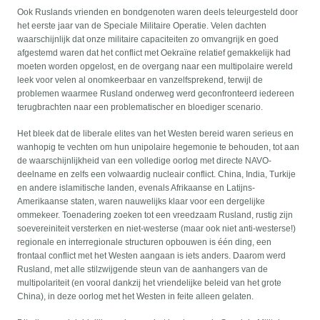
Ook Ruslands vrienden en bondgenoten waren deels teleurgesteld door
het eerste jaar van de Speciale Militaire Operatie. Velen dachten
waarschijnlijk dat onze militaire capaciteiten zo omvangrijk en goed
afgestemd waren dat het conflict met Oekraïne relatief gemakkelijk had
moeten worden opgelost, en de overgang naar een multipolaire wereld
leek voor velen al onomkeerbaar en vanzelfsprekend, terwijl de
problemen waarmee Rusland onderweg werd geconfronteerd iedereen
terugbrachten naar een problematischer en bloediger scenario.
Het bleek dat de liberale elites van het Westen bereid waren serieus en
wanhopig te vechten om hun unipolaire hegemonie te behouden, tot aan
de waarschijnlijkheid van een volledige oorlog met directe NAVO-
deelname en zelfs een volwaardig nucleair conflict. China, India, Turkije
en andere islamitische landen, evenals Afrikaanse en Latijns-
Amerikaanse staten, waren nauwelijks klaar voor een dergelijke
ommekeer. Toenadering zoeken tot een vreedzaam Rusland, rustig zijn
soevereiniteit versterken en niet-westerse (maar ook niet anti-westerse!)
regionale en interregionale structuren opbouwen is één ding, een
frontaal conflict met het Westen aangaan is iets anders. Daarom werd
Rusland, met alle stilzwijgende steun van de aanhangers van de
multipolariteit (en vooral dankzij het vriendelijke beleid van het grote
China), in deze oorlog met het Westen in feite alleen gelaten.