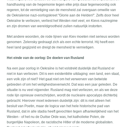
handhaving van de hegemonie tegen elke prijs daar tegenwoordig ook
regeren, tot de vernietiging van de mensheid zal overgaan omwille van
de Oekraïense nazi-oorlogskreet "Glorie aan de Helden!". Zelfs door heel
Oekraïne te verliezen, verliest het Westen niet veel, en Kievs naziregime
en zijn dromen van wereldgrootheid zullen natuurlijk instorten.
Met andere woorden, de rode lijnen van Kiev moeten niet serieus worden
genomen. Zelensky gedraagt zich als een echte terrorist. Hij heeft een
heel land gegijzeld en dreigt de mensheid te vernietigen.
Het einde van de oorlog: De doelen van Rusland
Na een jaar oorlog in Oekraïne is het volstrekt duidelijk dat Rusland er
niet in kan verliezen. Dit is een existentiële uitdaging: een land, een staat,
een volk zijn of niet? Het gaat niet om het verwerven van betwiste
gebieden of om het veiligheidsevenwicht. Dat was een jaar geleden. De
situatie is nu veel nijpender. Rusland mag niet verliezen, en als we deze
rode lijn opnieuw overschrijden, wordt de nucleaire apocalyps dichterbij
gebracht. Hierover moet iedereen duidelijk zijn: dit is niet alleen het
besluit van Poetin, maar de logica van het hele historische pad van
Rusland, dat in alle stadia heeft gevochten tegen afhankelijkheid van het
Westen - of het nu de Duitse Orde was, het katholieke Polen, de
burgerlijke Napoleon, de racistische Hitler of de moderne globalisten.