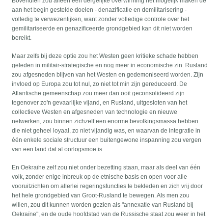
Bovendien zou alleen een dergelijke overwinning het mogelijk maken de
aan het begin gestelde doelen - denazificatie en demilitarisering -
volledig te verwezenlijken, want zonder volledige controle over het
gemilitariseerde en genazificeerde grondgebied kan dit niet worden
bereikt.
Maar zelfs bij deze optie zou het Westen geen kritieke schade hebben
geleden in militair-strategische en nog meer in economische zin. Rusland
zou afgesneden blijven van het Westen en gedemoniseerd worden. Zijn
invloed op Europa zou tot nul, zo niet tot min zijn gereduceerd. De
Atlantische gemeenschap zou meer dan ooit geconsolideerd zijn
tegenover zo'n gevaarlijke vijand, en Rusland, uitgesloten van het
collectieve Westen en afgesneden van technologie en nieuwe
netwerken, zou binnen zichzelf een enorme bevolkingsmassa hebben
die niet geheel loyaal, zo niet vijandig was, en waarvan de integratie in
één enkele sociale structuur een buitengewone inspanning zou vergen
van een land dat al oorlogsmoe is.
En Oekraïne zelf zou niet onder bezetting staan, maar als deel van één
volk, zonder enige inbreuk op de etnische basis en open voor alle
vooruitzichten om allerlei regeringsfuncties te bekleden en zich vrij door
het hele grondgebied van Groot-Rusland te bewegen. Als men zou
willen, zou dit kunnen worden gezien als "annexatie van Rusland bij
Oekraïne", en de oude hoofdstad van de Russische staat zou weer in het