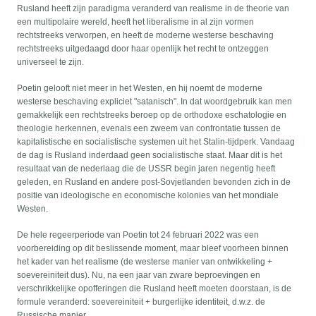
Rusland heeft zijn paradigma veranderd van realisme in de theorie van
een multipolaire wereld, heeft het liberalisme in al zijn vormen
rechtstreeks verworpen, en heeft de moderne westerse beschaving
rechtstreeks uitgedaagd door haar openlijk het recht te ontzeggen
universeel te zijn.
Poetin gelooft niet meer in het Westen, en hij noemt de moderne
westerse beschaving expliciet "satanisch". In dat woordgebruik kan men
gemakkelijk een rechtstreeks beroep op de orthodoxe eschatologie en
theologie herkennen, evenals een zweem van confrontatie tussen de
kapitalistische en socialistische systemen uit het Stalin-tijdperk. Vandaag
de dag is Rusland inderdaad geen socialistische staat. Maar dit is het
resultaat van de nederlaag die de USSR begin jaren negentig heeft
geleden, en Rusland en andere post-Sovjetlanden bevonden zich in de
positie van ideologische en economische kolonies van het mondiale
Westen.
De hele regeerperiode van Poetin tot 24 februari 2022 was een
voorbereiding op dit beslissende moment, maar bleef voorheen binnen
het kader van het realisme (de westerse manier van ontwikkeling +
soevereiniteit dus). Nu, na een jaar van zware beproevingen en
verschrikkelijke opofferingen die Rusland heeft moeten doorstaan, is de
formule veranderd: soevereiniteit + burgerlijke identiteit, d.w.z. de
Russische manier.