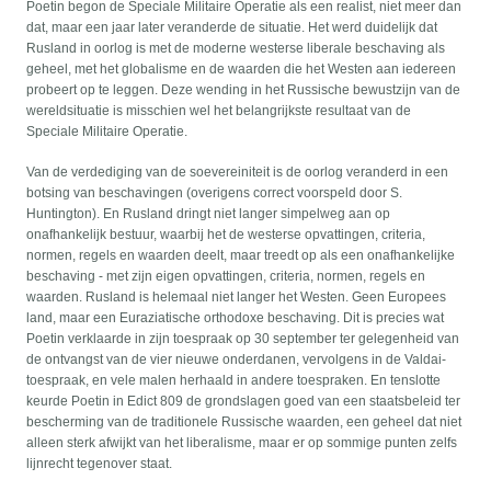
Poetin begon de Speciale Militaire Operatie als een realist, niet meer dan
dat, maar een jaar later veranderde de situatie. Het werd duidelijk dat
Rusland in oorlog is met de moderne westerse liberale beschaving als
geheel, met het globalisme en de waarden die het Westen aan iedereen
probeert op te leggen. Deze wending in het Russische bewustzijn van de
wereldsituatie is misschien wel het belangrijkste resultaat van de
Speciale Militaire Operatie.
Van de verdediging van de soevereiniteit is de oorlog veranderd in een
botsing van beschavingen (overigens correct voorspeld door S.
Huntington). En Rusland dringt niet langer simpelweg aan op
onafhankelijk bestuur, waarbij het de westerse opvattingen, criteria,
normen, regels en waarden deelt, maar treedt op als een onafhankelijke
beschaving - met zijn eigen opvattingen, criteria, normen, regels en
waarden. Rusland is helemaal niet langer het Westen. Geen Europees
land, maar een Euraziatische orthodoxe beschaving. Dit is precies wat
Poetin verklaarde in zijn toespraak op 30 september ter gelegenheid van
de ontvangst van de vier nieuwe onderdanen, vervolgens in de Valdai-
toespraak, en vele malen herhaald in andere toespraken. En tenslotte
keurde Poetin in Edict 809 de grondslagen goed van een staatsbeleid ter
bescherming van de traditionele Russische waarden, een geheel dat niet
alleen sterk afwijkt van het liberalisme, maar er op sommige punten zelfs
lijnrecht tegenover staat.