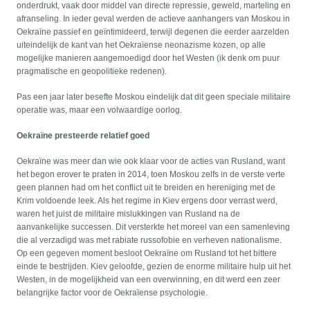
onderdrukt, vaak door middel van directe repressie, geweld, marteling en
afranseling. In ieder geval werden de actieve aanhangers van Moskou in
Oekraïne passief en geïntimideerd, terwijl degenen die eerder aarzelden
uiteindelijk de kant van het Oekraïense neonazisme kozen, op alle
mogelijke manieren aangemoedigd door het Westen (ik denk om puur
pragmatische en geopolitieke redenen).
Pas een jaar later besefte Moskou eindelijk dat dit geen speciale militaire
operatie was, maar een volwaardige oorlog.
Oekraïne presteerde relatief goed
Oekraïne was meer dan wie ook klaar voor de acties van Rusland, want
het begon erover te praten in 2014, toen Moskou zelfs in de verste verte
geen plannen had om het conflict uit te breiden en hereniging met de
Krim voldoende leek. Als het regime in Kiev ergens door verrast werd,
waren het juist de militaire mislukkingen van Rusland na de
aanvankelijke successen. Dit versterkte het moreel van een samenleving
die al verzadigd was met rabiate russofobie en verheven nationalisme.
Op een gegeven moment besloot Oekraïne om Rusland tot het bittere
einde te bestrijden. Kiev geloofde, gezien de enorme militaire hulp uit het
Westen, in de mogelijkheid van een overwinning, en dit werd een zeer
belangrijke factor voor de Oekraïense psychologie.