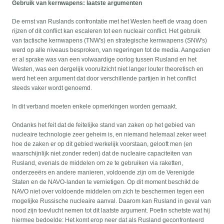
Gebruik van kernwapens: laatste argumenten
De ernst van Ruslands confrontatie met het Westen heeft de vraag doen
rijzen of dit conflict kan escaleren tot een nucleair conflict. Het gebruik
van tactische kernwapens (TNW's) en strategische kernwapens (SNW's)
werd op alle niveaus besproken, van regeringen tot de media. Aangezien
er al sprake was van een volwaardige oorlog tussen Rusland en het
Westen, was een dergelijk vooruitzicht niet langer louter theoretisch en
werd het een argument dat door verschillende partijen in het conflict
steeds vaker wordt genoemd.
In dit verband moeten enkele opmerkingen worden gemaakt.
Ondanks het feit dat de feitelijke stand van zaken op het gebied van
nucleaire technologie zeer geheim is, en niemand helemaal zeker weet
hoe de zaken er op dit gebied werkelijk voorstaan, gelooft men (en
waarschijnlijk niet zonder reden) dat de nucleaire capaciteiten van
Rusland, evenals de middelen om ze te gebruiken via raketten,
onderzeeërs en andere manieren, voldoende zijn om de Verenigde
Staten en de NAVO-landen te vernietigen. Op dit moment beschikt de
NAVO niet over voldoende middelen om zich te beschermen tegen een
mogelijke Russische nucleaire aanval. Daarom kan Rusland in geval van
nood zijn toevlucht nemen tot dit laatste argument. Poetin schetste wat hij
hiermee bedoelde: Het komt erop neer dat als Rusland geconfronteerd