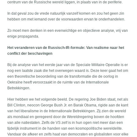
centrum van de Russische wereld liggen, in plaats van in de periferie.
In dat geval zou de vrede natuurlijk vanzelf komen en zou het geen zin
hebben om met iemand over de voorwaarden ervan te onderhandelen.
Zo moet men denken in een evenwichtige en objectieve analyse, vrij van
enige propaganda.
Het veranderen van de Russisch-IR-formule: Van realisme naar het
conflict der beschavingen
Bij de analyse van het eerste jaar van de Speciale Militaire Operatie is er
nog een laatste zaak die het overwegen waard is. Deze keer gaat het om
een theoretische beoordeling van de transformatie die de oorlog in
Oekraïne heeft veroorzaakt in de ruimte van de Internationale
Betrekkingen.
Hier hebben we het volgende beeld. De regering Joe Biden staat, net als
Bill Clinton, neocon George Bush Jr. en Barak Obama, rigide aan de kant
van het liberalisme in de Internationale Betrekkingen. Zij zien de wereld
als mondiaal en geregeerd door de Wereldregering boven de hoofden
van alle natiestaten. Zelfs de VS zelf is in hun ogen niet meer dan een
tijdelijk instrument in de handen van een kosmopolitische wereldelite.
Vandaar de afkeer en zelfs haat van democraten en globalisten voor elke