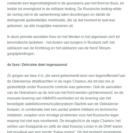
creëerde een tegenstrijdigheid in de gevoelens aan het front en thuis, en
leidde tot onenigheid in de militaire leiding. De Russische leiding wilde
de oorlog niet in de samenleving laten doordringen en stelde de
dwingende gedeeltelijke mobilisatie, die op dat moment te laat was
gekomen, op alle mogelijke manieren uit.
In deze periode wendden Kiev en het Westen in het algemeen zich tot
terroristische tactieken - het doden van burgers in Rusland zelf, het
opblazen van de Krimbrug en het opblazen van de Nord Stream-
gaspijpleidingen.
4e fase: Oekraïne doet tegenaanval
Zo gingen we fase 4 in, die werd gekenmerkt door een tegenoffensief van
de Oekraïense strijdkrachten in de regio Charkov, die tot dan toe al
gedeeltelijk onder Russische controle was gekomen. Ook de aanvallen
van de Oekraïners op de rest van het front werden geïntensiveerd, en de
massale levering van HIMARS-eenheden en de levering van het
beveiligde satellietcommunicatiesysteem Starlink aan de Oekraïense
troepen, in combinatie met een aantal andere militaire en technische
middelen, zorgden voor ernstige problemen voor het Russische leger,
waarop het niet was voorbereid. De terugtocht in de regio Charkov, het
verlies van Koepjansk en zelfs de stad Krasnyy Liman in de DNR waren
het resultaat van een eerste "halve oorlog". Op dat moment veranderde