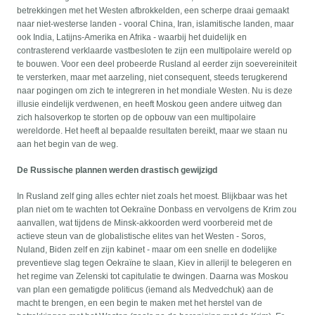
betrekkingen met het Westen afbrokkelden, een scherpe draai gemaakt
naar niet-westerse landen - vooral China, Iran, islamitische landen, maar
ook India, Latijns-Amerika en Afrika - waarbij het duidelijk en
contrasterend verklaarde vastbesloten te zijn een multipolaire wereld op
te bouwen. Voor een deel probeerde Rusland al eerder zijn soevereiniteit
te versterken, maar met aarzeling, niet consequent, steeds terugkerend
naar pogingen om zich te integreren in het mondiale Westen. Nu is deze
illusie eindelijk verdwenen, en heeft Moskou geen andere uitweg dan
zich halsoverkop te storten op de opbouw van een multipolaire
wereldorde. Het heeft al bepaalde resultaten bereikt, maar we staan nu
aan het begin van de weg.
De Russische plannen werden drastisch gewijzigd
In Rusland zelf ging alles echter niet zoals het moest. Blijkbaar was het
plan niet om te wachten tot Oekraïne Donbass en vervolgens de Krim zou
aanvallen, wat tijdens de Minsk-akkoorden werd voorbereid met de
actieve steun van de globalistische elites van het Westen - Soros,
Nuland, Biden zelf en zijn kabinet - maar om een snelle en dodelijke
preventieve slag tegen Oekraïne te slaan, Kiev in allerijl te belegeren en
het regime van Zelenski tot capitulatie te dwingen. Daarna was Moskou
van plan een gematigde politicus (iemand als Medvedchuk) aan de
macht te brengen, en een begin te maken met het herstel van de