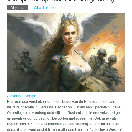
Taburi primare
Afişează
(tab activ)
What links here
Alexander Doegin
Er is een jaar verstreken sinds het begin van de Russische speciale
militaire operatie in Oekraïne. Het begon juist als een Speciale Militaire
Operatie, het is vandaag duidelijk dat Rusland zich in een volwaardige
en moeilijke oorlog bevindt. De oorlog niet zozeer met Oekraïne - als
regime, niet met een volk (vandaar dat aanvankelijk de eis tot politieke
denazificatie werd gesteld), maar allereerst met het "collectieve Westen",