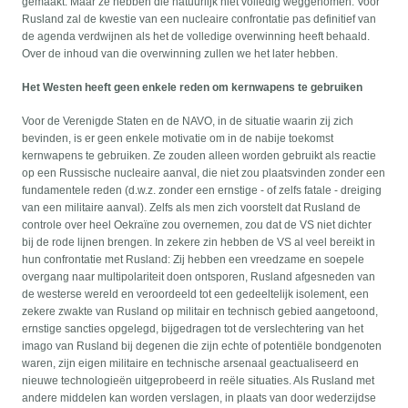
gemaakt. Maar ze hebben die natuurlijk niet volledig weggenomen. Voor
Rusland zal de kwestie van een nucleaire confrontatie pas definitief van
de agenda verdwijnen als het de volledige overwinning heeft behaald.
Over de inhoud van die overwinning zullen we het later hebben.
Het Westen heeft geen enkele reden om kernwapens te gebruiken
Voor de Verenigde Staten en de NAVO, in de situatie waarin zij zich
bevinden, is er geen enkele motivatie om in de nabije toekomst
kernwapens te gebruiken. Ze zouden alleen worden gebruikt als reactie
op een Russische nucleaire aanval, die niet zou plaatsvinden zonder een
fundamentele reden (d.w.z. zonder een ernstige - of zelfs fatale - dreiging
van een militaire aanval). Zelfs als men zich voorstelt dat Rusland de
controle over heel Oekraïne zou overnemen, zou dat de VS niet dichter
bij de rode lijnen brengen. In zekere zin hebben de VS al veel bereikt in
hun confrontatie met Rusland: Zij hebben een vreedzame en soepele
overgang naar multipolariteit doen ontsporen, Rusland afgesneden van
de westerse wereld en veroordeeld tot een gedeeltelijk isolement, een
zekere zwakte van Rusland op militair en technisch gebied aangetoond,
ernstige sancties opgelegd, bijgedragen tot de verslechtering van het
imago van Rusland bij degenen die zijn echte of potentiële bondgenoten
waren, zijn eigen militaire en technische arsenaal geactualiseerd en
nieuwe technologieën uitgeprobeerd in reële situaties. Als Rusland met
andere middelen kan worden verslagen, in plaats van door wederzijdse