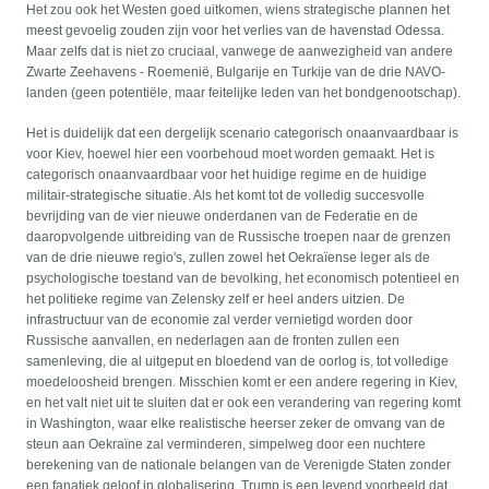
Het zou ook het Westen goed uitkomen, wiens strategische plannen het
meest gevoelig zouden zijn voor het verlies van de havenstad Odessa.
Maar zelfs dat is niet zo cruciaal, vanwege de aanwezigheid van andere
Zwarte Zeehavens - Roemenië, Bulgarije en Turkije van de drie NAVO-
landen (geen potentiële, maar feitelijke leden van het bondgenootschap).
Het is duidelijk dat een dergelijk scenario categorisch onaanvaardbaar is
voor Kiev, hoewel hier een voorbehoud moet worden gemaakt. Het is
categorisch onaanvaardbaar voor het huidige regime en de huidige
militair-strategische situatie. Als het komt tot de volledig succesvolle
bevrijding van de vier nieuwe onderdanen van de Federatie en de
daaropvolgende uitbreiding van de Russische troepen naar de grenzen
van de drie nieuwe regio's, zullen zowel het Oekraïense leger als de
psychologische toestand van de bevolking, het economisch potentieel en
het politieke regime van Zelensky zelf er heel anders uitzien. De
infrastructuur van de economie zal verder vernietigd worden door
Russische aanvallen, en nederlagen aan de fronten zullen een
samenleving, die al uitgeput en bloedend van de oorlog is, tot volledige
moedeloosheid brengen. Misschien komt er een andere regering in Kiev,
en het valt niet uit te sluiten dat er ook een verandering van regering komt
in Washington, waar elke realistische heerser zeker de omvang van de
steun aan Oekraïne zal verminderen, simpelweg door een nuchtere
berekening van de nationale belangen van de Verenigde Staten zonder
een fanatiek geloof in globalisering. Trump is een levend voorbeeld dat