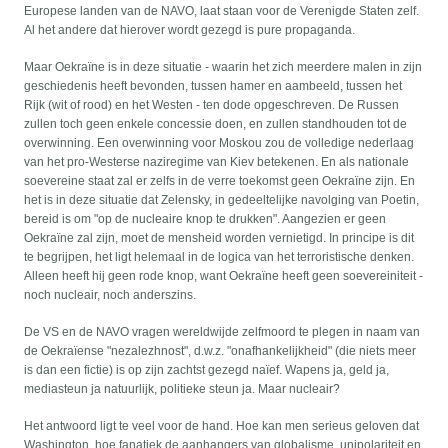
Europese landen van de NAVO, laat staan voor de Verenigde Staten zelf.
Al het andere dat hierover wordt gezegd is pure propaganda.
Maar Oekraïne is in deze situatie - waarin het zich meerdere malen in zijn
geschiedenis heeft bevonden, tussen hamer en aambeeld, tussen het
Rijk (wit of rood) en het Westen - ten dode opgeschreven. De Russen
zullen toch geen enkele concessie doen, en zullen standhouden tot de
overwinning. Een overwinning voor Moskou zou de volledige nederlaag
van het pro-Westerse naziregime van Kiev betekenen. En als nationale
soevereine staat zal er zelfs in de verre toekomst geen Oekraïne zijn. En
het is in deze situatie dat Zelensky, in gedeeltelijke navolging van Poetin,
bereid is om "op de nucleaire knop te drukken". Aangezien er geen
Oekraïne zal zijn, moet de mensheid worden vernietigd. In principe is dit
te begrijpen, het ligt helemaal in de logica van het terroristische denken.
Alleen heeft hij geen rode knop, want Oekraïne heeft geen soevereiniteit -
noch nucleair, noch anderszins.
De VS en de NAVO vragen wereldwijde zelfmoord te plegen in naam van
de Oekraïense "nezalezhnost", d.w.z. "onafhankelijkheid" (die niets meer
is dan een fictie) is op zijn zachtst gezegd naïef. Wapens ja, geld ja,
mediasteun ja natuurlijk, politieke steun ja. Maar nucleair?
Het antwoord ligt te veel voor de hand. Hoe kan men serieus geloven dat
Washington, hoe fanatiek de aanhangers van globalisme, unipolariteit en