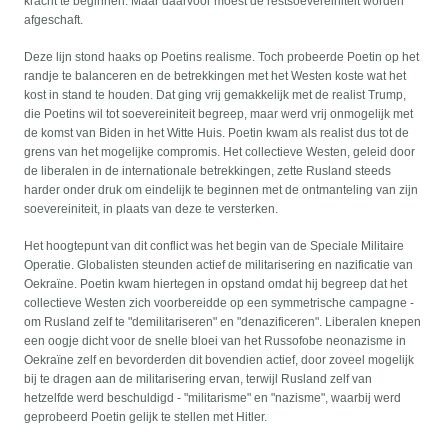
kracht te beginnen. Maar daarvoor moest de restsoevereiniteit worden
afgeschaft.
Deze lijn stond haaks op Poetins realisme. Toch probeerde Poetin op het
randje te balanceren en de betrekkingen met het Westen koste wat het
kost in stand te houden. Dat ging vrij gemakkelijk met de realist Trump,
die Poetins wil tot soevereiniteit begreep, maar werd vrij onmogelijk met
de komst van Biden in het Witte Huis. Poetin kwam als realist dus tot de
grens van het mogelijke compromis. Het collectieve Westen, geleid door
de liberalen in de internationale betrekkingen, zette Rusland steeds
harder onder druk om eindelijk te beginnen met de ontmanteling van zijn
soevereiniteit, in plaats van deze te versterken.
Het hoogtepunt van dit conflict was het begin van de Speciale Militaire
Operatie. Globalisten steunden actief de militarisering en nazificatie van
Oekraïne. Poetin kwam hiertegen in opstand omdat hij begreep dat het
collectieve Westen zich voorbereidde op een symmetrische campagne -
om Rusland zelf te "demilitariseren" en "denazificeren". Liberalen knepen
een oogje dicht voor de snelle bloei van het Russofobe neonazisme in
Oekraïne zelf en bevorderden dit bovendien actief, door zoveel mogelijk
bij te dragen aan de militarisering ervan, terwijl Rusland zelf van
hetzelfde werd beschuldigd - "militarisme" en "nazisme", waarbij werd
geprobeerd Poetin gelijk te stellen met Hitler.