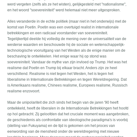
werd vergeten (zelfs als ze het wisten), gelijkgesteld met "nationalisme",
en het woord "soevereiniteit" werd helemaal niet meer uitgesproken.
Alles veranderde in de echte politiek (maar niet in het onderwijs) met de
komst van Poetin. Poetin was een overtuigd realist in internationale
betrekkingen en een radicaal voorstander van soevereiniteit.
Tegelijkertijd deelde hij volledig de mening over de universaliteit van de
westerse waarden en beschouwde hij de sociale en wetenschappelijk-
technologische vooruitgang van het Westen als de enige manier om de
beschaving te ontwikkelen. Het enige waar hij op stond was
soevereiniteit. Vandaar de mythe van zijn invloed op Trump. Het was het
realisme dat Poetin en Trump bij elkaar bracht. Anders zijn ze heel
verschillend. Realisme is niet tegen het Westen, het is tegen het
liberalisme in Internationale Betrekkingen en tegen Wereldregering. Dat
is Amerikaans realisme, Chinees realisme, Europees realisme, Russisch
realisme enzovoort.
Maar de unipolariteit die zich sinds het begin van de jaren '90 heeft
ontwikkeld, heeft de liberalen in de Internationale Betrekkingen het hoofd
op hol gebracht. Zij geloofden dat het cruciale moment was aangebroken,
de geschiedenis als confrontatie van ideologische paradigma's is voorbij
(stelling van Fukuyama) en de tijd is gekomen om het proces van
eenwording van de mensheid onder de wereldregering met nieuwe