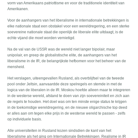
vorm van Amerikaans patriottisme en voor de traditionele identiteit van
Amerikanen.
Voor de aanhangers van het liberalisme in internationale betrekkingen is
elke nationale staat een obstakel voor een wereldregering, en een sterke
soevereine nationale staat die openlijk de liberale elite uitdaagt, is de
echte vijand die moet worden vernietigd.
Na de val van de USSR was de wereld niet langer bipolair, maar
unipolair, en greep de globalistische elite, de aanhangers van het
liberalisme in de IR, de belangrijkste hefbomen voor het beheer van de
mensheid.
Het verslagen, uiteengevallen Rusland, als overblijfsel van de tweede
pool onder Jeltsin, aanvaardde deze spelregels en stemde in met de
logica van de liberalen in de IR. Moskou hoefde alleen maar te integreren
in de westerse wereld, afstand te doen van zijn soevereiniteit en zich aan
de regels te houden. Het doel was om ten minste enige status te krijgen
in de toekomstige wereldregering, en de nieuwe oligarchische top deed
er alles aan om tegen elke prijs in de westerse wereld te passen - zelfs
op individuele basis.
Alle universiteiten in Rusland kozen sindsdien de kant van het
liberalisme als het ging om Internationale Betrekkingen. Realisme in IR