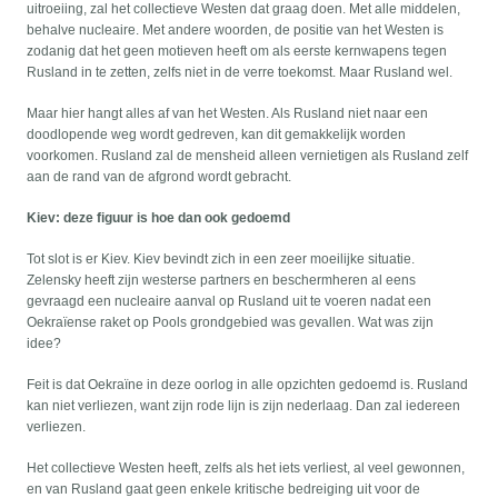
uitroeiing, zal het collectieve Westen dat graag doen. Met alle middelen,
behalve nucleaire. Met andere woorden, de positie van het Westen is
zodanig dat het geen motieven heeft om als eerste kernwapens tegen
Rusland in te zetten, zelfs niet in de verre toekomst. Maar Rusland wel.
Maar hier hangt alles af van het Westen. Als Rusland niet naar een
doodlopende weg wordt gedreven, kan dit gemakkelijk worden
voorkomen. Rusland zal de mensheid alleen vernietigen als Rusland zelf
aan de rand van de afgrond wordt gebracht.
Kiev: deze figuur is hoe dan ook gedoemd
Tot slot is er Kiev. Kiev bevindt zich in een zeer moeilijke situatie.
Zelensky heeft zijn westerse partners en beschermheren al eens
gevraagd een nucleaire aanval op Rusland uit te voeren nadat een
Oekraïense raket op Pools grondgebied was gevallen. Wat was zijn
idee?
Feit is dat Oekraïne in deze oorlog in alle opzichten gedoemd is. Rusland
kan niet verliezen, want zijn rode lijn is zijn nederlaag. Dan zal iedereen
verliezen.
Het collectieve Westen heeft, zelfs als het iets verliest, al veel gewonnen,
en van Rusland gaat geen enkele kritische bedreiging uit voor de