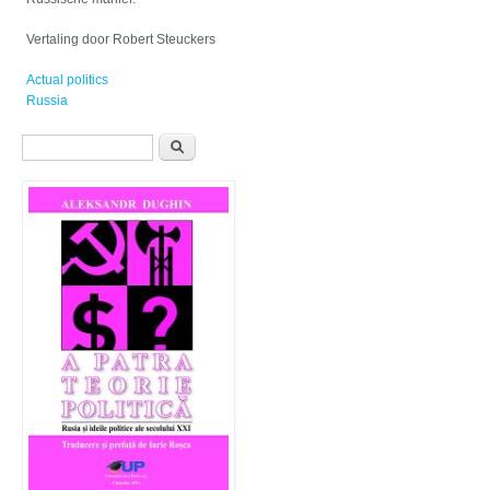
Vertaling door Robert Steuckers
Actual politics
Russia
Formular de căutare
Căutare