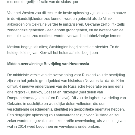
met een dergelijke fixatie van de status quo.
Voor het Westen zou dit echter de beste oplossing zijn, omdat een pauze
in de vijandelijkheden zou kunnen worden gebruikt als de Minsk-
akkoorden om Oekraïne verder te militariseren. Oekraïne zelf blijft - zelfs
zonder deze gebieden - een enorm grondgebied, en de kwestie van de
neutrale status zou modieus worden verward in dubbelzinnige termen.
Moskou begrijpt dit alles; Washington begrijpt het iets slechter. En de
huidige leiding van Kiev wil het helemaal niet begrijpen.
Midden-overwinning: Bevrijding van Novorossia
De middelste versie van de overwinning voor Rusland zou de bevrijding
zijn van het gehele grondgebied van historisch Novorossia, dat de Krim
omvat, 4 nieuwe onderdanen van de Russische Federatie en nog eens
drie regio's - Charkov, Odessa en Nikolajev (met delen van
Dnepropetrovskaja oblast' en Poltava). Dit zou de logische verdeling van
Oekraïne in oostelijke en westelijke delen voltooien, die een
verschillende geschiedenis, identiteit en geopolitieke oriëntatie hebben.
Een dergelijke oplossing zou aanvaardbaar zijn voor Rusland en zou
zeker worden opgevat als een zeer reële overwinning, als voltooiing van
wat in 2014 werd begonnen en vervolgens onderbroken.