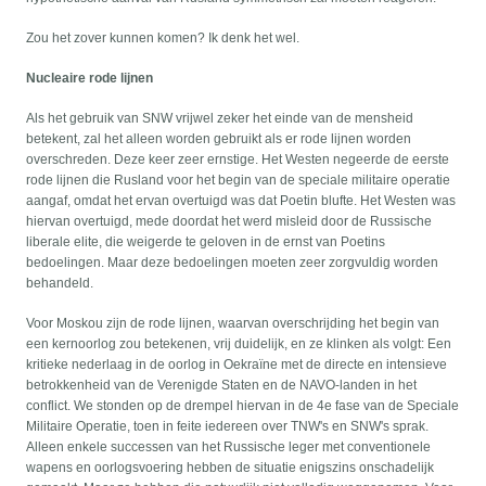
Zou het zover kunnen komen? Ik denk het wel.
Nucleaire rode lijnen
Als het gebruik van SNW vrijwel zeker het einde van de mensheid
betekent, zal het alleen worden gebruikt als er rode lijnen worden
overschreden. Deze keer zeer ernstige. Het Westen negeerde de eerste
rode lijnen die Rusland voor het begin van de speciale militaire operatie
aangaf, omdat het ervan overtuigd was dat Poetin blufte. Het Westen was
hiervan overtuigd, mede doordat het werd misleid door de Russische
liberale elite, die weigerde te geloven in de ernst van Poetins
bedoelingen. Maar deze bedoelingen moeten zeer zorgvuldig worden
behandeld.
Voor Moskou zijn de rode lijnen, waarvan overschrijding het begin van
een kernoorlog zou betekenen, vrij duidelijk, en ze klinken als volgt: Een
kritieke nederlaag in de oorlog in Oekraïne met de directe en intensieve
betrokkenheid van de Verenigde Staten en de NAVO-landen in het
conflict. We stonden op de drempel hiervan in de 4e fase van de Speciale
Militaire Operatie, toen in feite iedereen over TNW's en SNW's sprak.
Alleen enkele successen van het Russische leger met conventionele
wapens en oorlogsvoering hebben de situatie enigszins onschadelijk