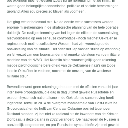
betrekkingen met het Westen (zoals na de hereniging met de Krim). Er
waren geen belangrijke economische, politieke of sociale hervormingen
gepland. Alles zou precies zo blijven als voorheen.
Het ging echter helemaal mis. Na de eerste echte successen werden
enorme misrekeningen in de strategische planning van de hele operatie
duidelijk. De rustige stemming van het leger, de elite en de samenleving,
niet voorbereid op een serieuze confrontatie - noch met het Oekraïense
regime, noch met het collectieve Westen - had zijn weerslag op de
ontwikkeling van de situatie. Het offensief liep vast en stuitte op wanhopig
en fel verzet van een tegenstander met ongekende steun van de militaire
machine van de NAVO. Het Kremlin hield waarschijnlijk geen rekening
met de psychologische bereidheid van de Oekraïense nazi's om tot de
laatste Oekraïner te vechten, noch met de omvang van de westerse
militaire steun.
Bovendien werd geen rekening gehouden met de effecten van acht jaar
intensieve propaganda, die dag in dag uit met geweld Russofobie en
extreem hysterisch nationalisme in de Oekraïense samenleving heeft
ingeprent. Terwijl in 2014 de overgrote meerderheid van Oost-Oekraïne
(Novorossiya) en de helft van Centraal-Oekraïne positief tegenover
Rusland stonden, zij het niet zo radicaal als de inwoners van de Krim en
Donbass, is deze balans in 2022 veranderd. De haat tegen de Russen is
aanzienlijk toegenomen, en pro-Russische sympathieën zijn met geweld