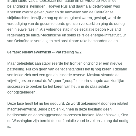
In zijn latere Valdai-toespraak herhaalde en ontwikkelde Poetin de
belangrijkste stellingen. Hoewel Rusland daarna al gedwongen was
Kherson over te geven, werden de aanvallen van de Oekraïense
strijdkrachten, terwijl ze nog op de terugtocht waren, gestopt, werd de
verdediging van de gecontroleerde grenzen versterkt en ging de oorlog
een nieuwe fase in. Als volgende stap in de escalatie begon Rusland
regelmatig de militair-technische en soms zelfs de energie-infrastructuur
van Oekraïne te vernietigen met onstuitbare raketbombardementen.
6e fase: Nieuw evenwicht -- Patstelling № 2
Maar geleidelijk aan stabiliseerde het front en ontstond er een nieuwe
patstelling. Nu kon geen van de tegenstanders het tij nog keren. Rusland
versterkte zich met een gemobiliseerde reserve. Moskou steunde de
vrijwilligers en vooral de Wagner-"groep", die erin slaagde aanzienlijke
successen te boeken bij het keren van het tij in de plaatselijke
oorlogsgebieden.
Deze fase heeft tot nu toe geduurd. Zij wordt gekenmerkt door een relatief
machtsevenwicht. Beide partijen kunnen in deze toestand geen
beslissende en doorslaggevende successen boeken. Maar Moskou, Kiev
en Washington zijn bereid de confrontatie voort te zetten zolang dat nodig
is.