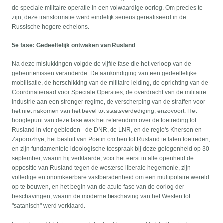
de speciale militaire operatie in een volwaardige oorlog. Om precies te
zijn, deze transformatie werd eindelijk serieus gerealiseerd in de
Russische hogere echelons.
5e fase: Gedeeltelijk ontwaken van Rusland
Na deze mislukkingen volgde de vijfde fase die het verloop van de
gebeurtenissen veranderde. De aankondiging van een gedeeltelijke
mobilisatie, de herschikking van de militaire leiding, de oprichting van de
Coördinatieraad voor Speciale Operaties, de overdracht van de militaire
industrie aan een strenger regime, de verscherping van de straffen voor
het niet nakomen van het bevel tot staatsverdediging, enzovoort. Het
hoogtepunt van deze fase was het referendum over de toetreding tot
Rusland in vier gebieden - de DNR, de LNR, en de regio's Kherson en
Zaporozhye, het besluit van Poetin om hen tot Rusland te laten toetreden,
en zijn fundamentele ideologische toespraak bij deze gelegenheid op 30
september, waarin hij verklaarde, voor het eerst in alle openheid de
oppositie van Rusland tegen de westerse liberale hegemonie, zijn
volledige en onomkeerbare vastberadenheid om een multipolaire wereld
op te bouwen, en het begin van de acute fase van de oorlog der
beschavingen, waarin de moderne beschaving van het Westen tot
"satanisch" werd verklaard.