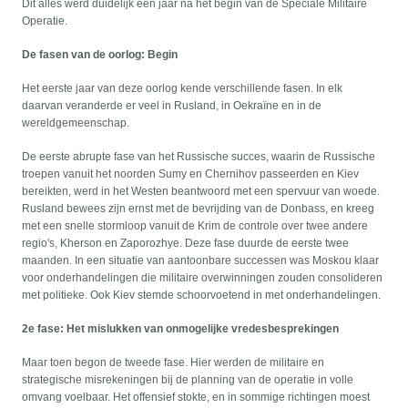
Dit alles werd duidelijk een jaar na het begin van de Speciale Militaire
Operatie.
De fasen van de oorlog: Begin
Het eerste jaar van deze oorlog kende verschillende fasen. In elk
daarvan veranderde er veel in Rusland, in Oekraïne en in de
wereldgemeenschap.
De eerste abrupte fase van het Russische succes, waarin de Russische
troepen vanuit het noorden Sumy en Chernihov passeerden en Kiev
bereikten, werd in het Westen beantwoord met een spervuur van woede.
Rusland bewees zijn ernst met de bevrijding van de Donbass, en kreeg
met een snelle stormloop vanuit de Krim de controle over twee andere
regio's, Kherson en Zaporozhye. Deze fase duurde de eerste twee
maanden. In een situatie van aantoonbare successen was Moskou klaar
voor onderhandelingen die militaire overwinningen zouden consolideren
met politieke. Ook Kiev stemde schoorvoetend in met onderhandelingen.
2e fase: Het mislukken van onmogelijke vredesbesprekingen
Maar toen begon de tweede fase. Hier werden de militaire en
strategische misrekeningen bij de planning van de operatie in volle
omvang voelbaar. Het offensief stokte, en in sommige richtingen moest