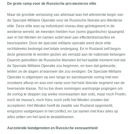
De grote ramp voor de Russische pro-westerse elite
Maar de grootste verrassing van allemaal was het allereerste begin van
de Speciale Militaire Operatie voor de Russische liberale pro-Westerse
elite. Deze elite was op individueel niveau diep geïntegreerd in de
westerse wereld, de meesten hielden hun (soms gigantische) spaargeld
aan in het Westen en namen actief deel aan effectentransacties en
beursspelen. Door de speciale militaire operatie werd deze elite
rechtstreeks bedreigd met totale ondergang. En in Rusland zelf begon
deze gewoonte te worden gezien als verraad aan de nationale belangen.
Daarom geloofden de Russische liberalen tot het laatste moment niet dat
de Speciale Militaire Operatie zou beginnen, en toen dat gebeurde,
telden ze de dagen af wanneer die zou eindigen. De Speciale Militaire
Operatie is uitgelopen op een lange en aanslepende oorlog met een
onzekere afloop en was een ramp voor het hele liberale segment van de
heersende klasse. Tot nu toe doen sommigen wanhopige pogingen om
de oorlog te stoppen (op welke voorwaarden dan ook), maar noch Poetin,
noch de massa's, noch Kiev, noch zelfs het Westen zouden dat
accepteren. Het Westen heeft de zwakte van Rusland opgemerkt,
enigszins vastgelopen in het conflict, en zal samen met Kiev alles op
alles zetten om het land te destabiliseren.
Aarzelende bondgenoten en Russische eenzaamheid