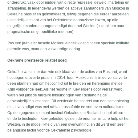
onderdrukt, vaak door middel van directe repressie, geweld, marteling en
afranseling. In ieder geval werden de actieve aanhangers van Moskou in
Oekraïne passief en geïntimideerd, terwijl degenen die eerder aarzelden
uiteindelijk de kant van het Oekraïense neonazisme kozen, op alle
mogelijke manieren aangemoedigd door het Westen (ik denk om puur
pragmatische en geopolitieke redenen).
Pas een jaar later besefte Moskou eindelijk dat dit geen speciale militaire
operatie was, maar een volwaardige oorlog.
Oekraïne presteerde relatief goed
Oekraïne was meer dan wie ook klaar voor de acties van Rusland, want
het begon erover te praten in 2014, toen Moskou zelfs in de verste verte
geen plannen had om het conflict uit te breiden en hereniging met de
Krim voldoende leek. Als het regime in Kiev ergens door verrast werd,
waren het juist de militaire mislukkingen van Rusland na de
aanvankelijke successen. Dit versterkte het moreel van een samenleving
die al verzadigd was met rabiate russofobie en verheven nationalisme.
Op een gegeven moment besloot Oekraïne om Rusland tot het bittere
einde te bestrijden. Kiev geloofde, gezien de enorme militaire hulp uit het
Westen, in de mogelijkheid van een overwinning, en dit werd een zeer
belangrijke factor voor de Oekraïense psychologie.