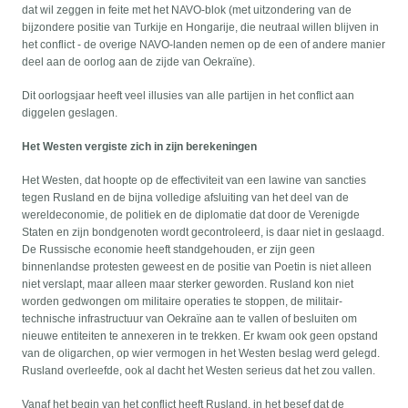
dat wil zeggen in feite met het NAVO-blok (met uitzondering van de
bijzondere positie van Turkije en Hongarije, die neutraal willen blijven in
het conflict - de overige NAVO-landen nemen op de een of andere manier
deel aan de oorlog aan de zijde van Oekraïne).
Dit oorlogsjaar heeft veel illusies van alle partijen in het conflict aan
diggelen geslagen.
Het Westen vergiste zich in zijn berekeningen
Het Westen, dat hoopte op de effectiviteit van een lawine van sancties
tegen Rusland en de bijna volledige afsluiting van het deel van de
wereldeconomie, de politiek en de diplomatie dat door de Verenigde
Staten en zijn bondgenoten wordt gecontroleerd, is daar niet in geslaagd.
De Russische economie heeft standgehouden, er zijn geen
binnenlandse protesten geweest en de positie van Poetin is niet alleen
niet verslapt, maar alleen maar sterker geworden. Rusland kon niet
worden gedwongen om militaire operaties te stoppen, de militair-
technische infrastructuur van Oekraïne aan te vallen of besluiten om
nieuwe entiteiten te annexeren in te trekken. Er kwam ook geen opstand
van de oligarchen, op wier vermogen in het Westen beslag werd gelegd.
Rusland overleefde, ook al dacht het Westen serieus dat het zou vallen.
Vanaf het begin van het conflict heeft Rusland, in het besef dat de