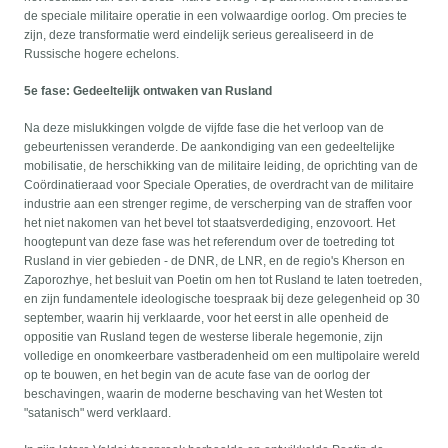
de speciale militaire operatie in een volwaardige oorlog. Om precies te
zijn, deze transformatie werd eindelijk serieus gerealiseerd in de
Russische hogere echelons.
5e fase: Gedeeltelijk ontwaken van Rusland
Na deze mislukkingen volgde de vijfde fase die het verloop van de
gebeurtenissen veranderde. De aankondiging van een gedeeltelijke
mobilisatie, de herschikking van de militaire leiding, de oprichting van de
Coördinatieraad voor Speciale Operaties, de overdracht van de militaire
industrie aan een strenger regime, de verscherping van de straffen voor
het niet nakomen van het bevel tot staatsverdediging, enzovoort. Het
hoogtepunt van deze fase was het referendum over de toetreding tot
Rusland in vier gebieden - de DNR, de LNR, en de regio's Kherson en
Zaporozhye, het besluit van Poetin om hen tot Rusland te laten toetreden,
en zijn fundamentele ideologische toespraak bij deze gelegenheid op 30
september, waarin hij verklaarde, voor het eerst in alle openheid de
oppositie van Rusland tegen de westerse liberale hegemonie, zijn
volledige en onomkeerbare vastberadenheid om een multipolaire wereld
op te bouwen, en het begin van de acute fase van de oorlog der
beschavingen, waarin de moderne beschaving van het Westen tot
"satanisch" werd verklaard.