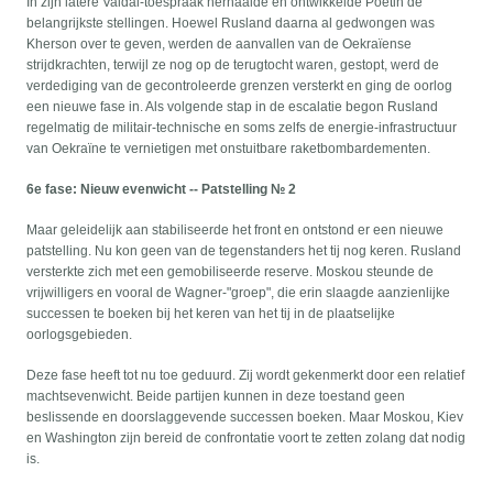
In zijn latere Valdai-toespraak herhaalde en ontwikkelde Poetin de
belangrijkste stellingen. Hoewel Rusland daarna al gedwongen was
Kherson over te geven, werden de aanvallen van de Oekraïense
strijdkrachten, terwijl ze nog op de terugtocht waren, gestopt, werd de
verdediging van de gecontroleerde grenzen versterkt en ging de oorlog
een nieuwe fase in. Als volgende stap in de escalatie begon Rusland
regelmatig de militair-technische en soms zelfs de energie-infrastructuur
van Oekraïne te vernietigen met onstuitbare raketbombardementen.
6e fase: Nieuw evenwicht -- Patstelling № 2
Maar geleidelijk aan stabiliseerde het front en ontstond er een nieuwe
patstelling. Nu kon geen van de tegenstanders het tij nog keren. Rusland
versterkte zich met een gemobiliseerde reserve. Moskou steunde de
vrijwilligers en vooral de Wagner-"groep", die erin slaagde aanzienlijke
successen te boeken bij het keren van het tij in de plaatselijke
oorlogsgebieden.
Deze fase heeft tot nu toe geduurd. Zij wordt gekenmerkt door een relatief
machtsevenwicht. Beide partijen kunnen in deze toestand geen
beslissende en doorslaggevende successen boeken. Maar Moskou, Kiev
en Washington zijn bereid de confrontatie voort te zetten zolang dat nodig
is.