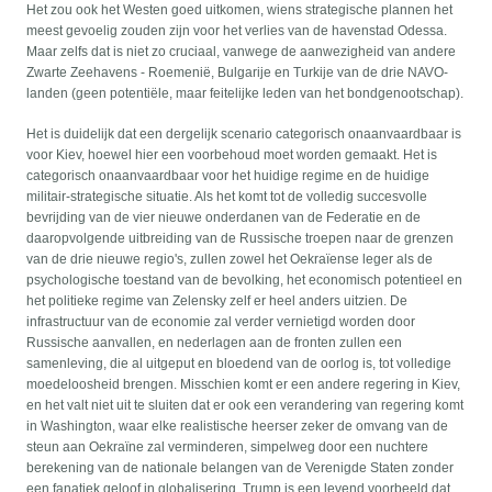
Het zou ook het Westen goed uitkomen, wiens strategische plannen het
meest gevoelig zouden zijn voor het verlies van de havenstad Odessa.
Maar zelfs dat is niet zo cruciaal, vanwege de aanwezigheid van andere
Zwarte Zeehavens - Roemenië, Bulgarije en Turkije van de drie NAVO-
landen (geen potentiële, maar feitelijke leden van het bondgenootschap).
Het is duidelijk dat een dergelijk scenario categorisch onaanvaardbaar is
voor Kiev, hoewel hier een voorbehoud moet worden gemaakt. Het is
categorisch onaanvaardbaar voor het huidige regime en de huidige
militair-strategische situatie. Als het komt tot de volledig succesvolle
bevrijding van de vier nieuwe onderdanen van de Federatie en de
daaropvolgende uitbreiding van de Russische troepen naar de grenzen
van de drie nieuwe regio's, zullen zowel het Oekraïense leger als de
psychologische toestand van de bevolking, het economisch potentieel en
het politieke regime van Zelensky zelf er heel anders uitzien. De
infrastructuur van de economie zal verder vernietigd worden door
Russische aanvallen, en nederlagen aan de fronten zullen een
samenleving, die al uitgeput en bloedend van de oorlog is, tot volledige
moedeloosheid brengen. Misschien komt er een andere regering in Kiev,
en het valt niet uit te sluiten dat er ook een verandering van regering komt
in Washington, waar elke realistische heerser zeker de omvang van de
steun aan Oekraïne zal verminderen, simpelweg door een nuchtere
berekening van de nationale belangen van de Verenigde Staten zonder
een fanatiek geloof in globalisering. Trump is een levend voorbeeld dat