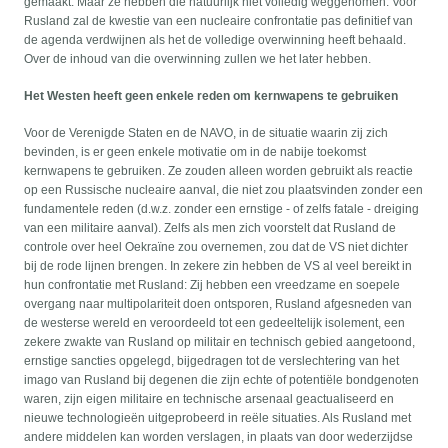
gemaakt. Maar ze hebben die natuurlijk niet volledig weggenomen. Voor
Rusland zal de kwestie van een nucleaire confrontatie pas definitief van
de agenda verdwijnen als het de volledige overwinning heeft behaald.
Over de inhoud van die overwinning zullen we het later hebben.
Het Westen heeft geen enkele reden om kernwapens te gebruiken
Voor de Verenigde Staten en de NAVO, in de situatie waarin zij zich
bevinden, is er geen enkele motivatie om in de nabije toekomst
kernwapens te gebruiken. Ze zouden alleen worden gebruikt als reactie
op een Russische nucleaire aanval, die niet zou plaatsvinden zonder een
fundamentele reden (d.w.z. zonder een ernstige - of zelfs fatale - dreiging
van een militaire aanval). Zelfs als men zich voorstelt dat Rusland de
controle over heel Oekraïne zou overnemen, zou dat de VS niet dichter
bij de rode lijnen brengen. In zekere zin hebben de VS al veel bereikt in
hun confrontatie met Rusland: Zij hebben een vreedzame en soepele
overgang naar multipolariteit doen ontsporen, Rusland afgesneden van
de westerse wereld en veroordeeld tot een gedeeltelijk isolement, een
zekere zwakte van Rusland op militair en technisch gebied aangetoond,
ernstige sancties opgelegd, bijgedragen tot de verslechtering van het
imago van Rusland bij degenen die zijn echte of potentiële bondgenoten
waren, zijn eigen militaire en technische arsenaal geactualiseerd en
nieuwe technologieën uitgeprobeerd in reële situaties. Als Rusland met
andere middelen kan worden verslagen, in plaats van door wederzijdse