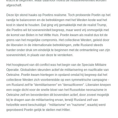
kracht te beginnen. Maar daarvoor moest de restsoevereiniteit worden
afgeschaft.
Deze lijn stond haaks op Poetins realisme. Toch probeerde Poetin op het
randje te balanceren en de betrekkingen met het Westen koste wat het
kost in stand te houden. Dat ging vrij gemakkelijk met de realist Trump,
die Poetins wil tot soevereiniteit begreep, maar werd vrij onmogelijk met
de komst van Biden in het Witte Huis. Poetin kwam als realist dus tot de
grens van het mogelijke compromis. Het collectieve Westen, geleid door
de liberalen in de internationale betrekkingen, zette Rusland steeds
harder onder druk om eindelijk te beginnen met de ontmanteling van zijn
soevereiniteit, in plaats van deze te versterken.
Het hoogtepunt van dit conflict was het begin van de Speciale Militaire
Operatie. Globalisten steunden actief de militarisering en nazificatie van
Oekraïne. Poetin kwam hiertegen in opstand omdat hij begreep dat het
collectieve Westen zich voorbereidde op een symmetrische campagne -
om Rusland zelf te "demilitariseren" en "denazificeren". Liberalen knepen
een oogje dicht voor de snelle bloei van het Russofobe neonazisme in
Oekraïne zelf en bevorderden dit bovendien actief, door zoveel mogelijk
bij te dragen aan de militarisering ervan, terwijl Rusland zelf van
hetzelfde werd beschuldigd - "militarisme" en "nazisme", waarbij werd
geprobeerd Poetin gelijk te stellen met Hitler.