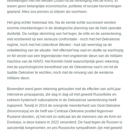
betrekkingen met het Westen (zoals na de hereniging met de Krim). Er
waren geen belangrijke economische, politieke of sociale hervormingen
gepland. Alles zou precies zo blijven als voorheen.
Het ging echter helemaal mis. Na de eerste echte successen werden
enorme misrekeningen in de strategische planning van de hele operatie
duidelijk. De rustige stemming van het leger, de elite en de samenleving,
niet voorbereid op een serieuze confrontatie - noch met het Oekraïense
regime, noch met het collectieve Westen - had zijn weerslag op de
ontwikkeling van de situatie. Het offensief liep vast en stuitte op wanhopig
en fel verzet van een tegenstander met ongekende steun van de militaire
machine van de NAVO. Het Kremlin hield waarschijnlijk geen rekening
met de psychologische bereidheid van de Oekraïense nazi's om tot de
laatste Oekraïner te vechten, noch met de omvang van de westerse
militaire steun.
Bovendien werd geen rekening gehouden met de effecten van acht jaar
intensieve propaganda, die dag in dag uit met geweld Russofobie en
extreem hysterisch nationalisme in de Oekraïense samenleving heeft
ingeprent. Terwijl in 2014 de overgrote meerderheid van Oost-Oekraïne
(Novorossiya) en de helft van Centraal-Oekraïne positief tegenover
Rusland stonden, zij het niet zo radicaal als de inwoners van de Krim en
Donbass, is deze balans in 2022 veranderd. De haat tegen de Russen is
aanzienlijk toegenomen, en pro-Russische sympathieën zijn met geweld