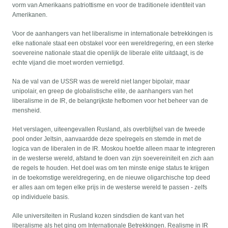
vorm van Amerikaans patriottisme en voor de traditionele identiteit van
Amerikanen.
Voor de aanhangers van het liberalisme in internationale betrekkingen is
elke nationale staat een obstakel voor een wereldregering, en een sterke
soevereine nationale staat die openlijk de liberale elite uitdaagt, is de
echte vijand die moet worden vernietigd.
Na de val van de USSR was de wereld niet langer bipolair, maar
unipolair, en greep de globalistische elite, de aanhangers van het
liberalisme in de IR, de belangrijkste hefbomen voor het beheer van de
mensheid.
Het verslagen, uiteengevallen Rusland, als overblijfsel van de tweede
pool onder Jeltsin, aanvaardde deze spelregels en stemde in met de
logica van de liberalen in de IR. Moskou hoefde alleen maar te integreren
in de westerse wereld, afstand te doen van zijn soevereiniteit en zich aan
de regels te houden. Het doel was om ten minste enige status te krijgen
in de toekomstige wereldregering, en de nieuwe oligarchische top deed
er alles aan om tegen elke prijs in de westerse wereld te passen - zelfs
op individuele basis.
Alle universiteiten in Rusland kozen sindsdien de kant van het
liberalisme als het ging om Internationale Betrekkingen. Realisme in IR