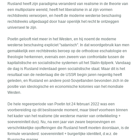
Rusland heeft zijn paradigma veranderd van realisme in de theorie van
een multipolaire wereld, heeft het liberalisme in al zijn vormen
rechtstreeks verworpen, en heeft de moderne westerse beschaving
rechtstreeks uitgedaagd door haar openlijk het recht te ontzeggen
universeel te zijn.
Poetin gelooft niet meer in het Westen, en hij noemt de moderne
westerse beschaving expliciet "satanisch". In dat woordgebruik kan men
gemakkelijk een rechtstreeks beroep op de orthodoxe eschatologie en
theologie herkennen, evenals een zweem van confrontatie tussen de
kapitalistische en socialistische systemen uit het Stalin-tijdperk. Vandaag
de dag is Rusland inderdaad geen socialistische staat. Maar dit is het
resultaat van de nederlaag die de USSR begin jaren negentig heeft
geleden, en Rusland en andere post-Sovjetlanden bevonden zich in de
positie van ideologische en economische kolonies van het mondiale
Westen.
De hele regeerperiode van Poetin tot 24 februari 2022 was een
voorbereiding op dit beslissende moment, maar bleef voorheen binnen
het kader van het realisme (de westerse manier van ontwikkeling +
soevereiniteit dus). Nu, na een jaar van zware beproevingen en
verschrikkelijke opofferingen die Rusland heeft moeten doorstaan, is de
formule veranderd: soevereiniteit + burgerlijke identiteit, d.w.z. de
Russische manier.