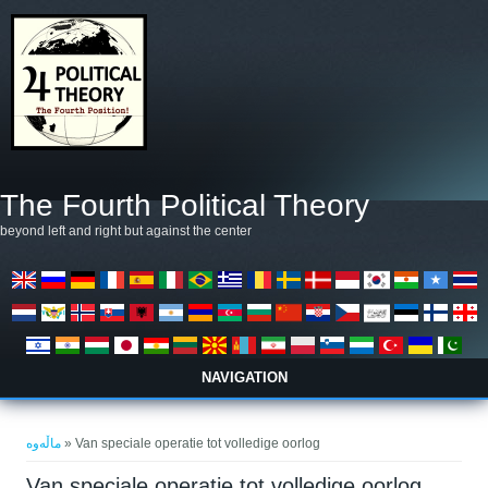
بازبدە بۆ ناوەڕۆکی سەرەکی
The Fourth Political Theory
beyond left and right but against the center
NAVIGATION
تۆ لێرەیت
ماڵەوە
» Van speciale operatie tot volledige oorlog
Van speciale operatie tot volledige oorlog