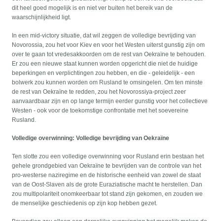
dit heel goed mogelijk is en niet ver buiten het bereik van de
waarschijnlijkheid ligt.
In een mid-victory situatie, dat wil zeggen de volledige bevrijding van
Novorossia, zou het voor Kiev en voor het Westen uiterst gunstig zijn om
over te gaan tot vredesakkoorden om de rest van Oekraïne te behouden.
Er zou een nieuwe staat kunnen worden opgericht die niet de huidige
beperkingen en verplichtingen zou hebben, en die - geleidelijk - een
bolwerk zou kunnen worden om Rusland te omsingelen. Om ten minste
de rest van Oekraïne te redden, zou het Novorossiya-project zeer
aanvaardbaar zijn en op lange termijn eerder gunstig voor het collectieve
Westen - ook voor de toekomstige confrontatie met het soevereine
Rusland.
Volledige overwinning: Volledige bevrijding van Oekraïne
Ten slotte zou een volledige overwinning voor Rusland erin bestaan het
gehele grondgebied van Oekraïne te bevrijden van de controle van het
pro-westerse naziregime en de historische eenheid van zowel de staat
van de Oost-Slaven als de grote Euraziatische macht te herstellen. Dan
zou multipolariteit onomkeerbaar tot stand zijn gekomen, en zouden we
de menselijke geschiedenis op zijn kop hebben gezet.