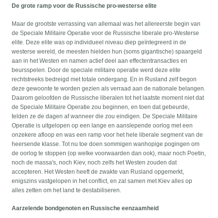
De grote ramp voor de Russische pro-westerse elite
Maar de grootste verrassing van allemaal was het allereerste begin van
de Speciale Militaire Operatie voor de Russische liberale pro-Westerse
elite. Deze elite was op individueel niveau diep geïntegreerd in de
westerse wereld, de meesten hielden hun (soms gigantische) spaargeld
aan in het Westen en namen actief deel aan effectentransacties en
beursspelen. Door de speciale militaire operatie werd deze elite
rechtstreeks bedreigd met totale ondergang. En in Rusland zelf begon
deze gewoonte te worden gezien als verraad aan de nationale belangen.
Daarom geloofden de Russische liberalen tot het laatste moment niet dat
de Speciale Militaire Operatie zou beginnen, en toen dat gebeurde,
telden ze de dagen af wanneer die zou eindigen. De Speciale Militaire
Operatie is uitgelopen op een lange en aanslepende oorlog met een
onzekere afloop en was een ramp voor het hele liberale segment van de
heersende klasse. Tot nu toe doen sommigen wanhopige pogingen om
de oorlog te stoppen (op welke voorwaarden dan ook), maar noch Poetin,
noch de massa's, noch Kiev, noch zelfs het Westen zouden dat
accepteren. Het Westen heeft de zwakte van Rusland opgemerkt,
enigszins vastgelopen in het conflict, en zal samen met Kiev alles op
alles zetten om het land te destabiliseren.
Aarzelende bondgenoten en Russische eenzaamheid