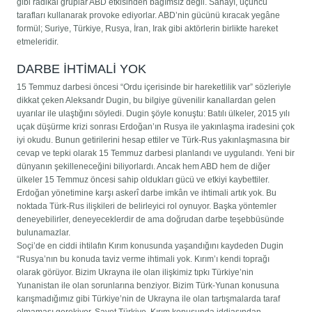
gibi radikal gruplar ABD etkisinden bağımsız değil. Sahayı, üçüncü
tarafları kullanarak provoke ediyorlar. ABD’nin gücünü kıracak yegâne
formül; Suriye, Türkiye, Rusya, İran, Irak gibi aktörlerin birlikte hareket
etmeleridir.
DARBE İHTİMALİ YOK
15 Temmuz darbesi öncesi “Ordu içerisinde bir hareketlilik var” sözleriyle
dikkat çeken Aleksandr Dugin, bu bilgiye güvenilir kanallardan gelen
uyarılar ile ulaştığını söyledi. Dugin şöyle konuştu: Batılı ülkeler, 2015 yılı
uçak düşürme krizi sonrası Erdoğan’ın Rusya ile yakınlaşma iradesini çok
iyi okudu. Bunun getirilerini hesap ettiler ve Türk-Rus yakınlaşmasına bir
cevap ve tepki olarak 15 Temmuz darbesi planlandı ve uygulandı. Yeni bir
dünyanın şekilleneceğini biliyorlardı. Ancak hem ABD hem de diğer
ülkeler 15 Temmuz öncesi sahip oldukları gücü ve etkiyi kaybettiler.
Erdoğan yönetimine karşı askerî darbe imkân ve ihtimali artık yok. Bu
noktada Türk-Rus ilişkileri de belirleyici rol oynuyor. Başka yöntemler
deneyebilirler, deneyeceklerdir de ama doğrudan darbe teşebbüsünde
bulunamazlar.
Soçi’de en ciddi ihtilafın Kırım konusunda yaşandığını kaydeden Dugin
“Rusya’nın bu konuda taviz verme ihtimali yok. Kırım’ı kendi toprağı
olarak görüyor. Bizim Ukrayna ile olan ilişkimiz tıpkı Türkiye’nin
Yunanistan ile olan sorunlarına benziyor. Bizim Türk-Yunan konusuna
karışmadığımız gibi Türkiye’nin de Ukrayna ile olan tartışmalarda taraf
olmaması gerekiyor. Şayet Türkiye, Kırım konusunda iddiasından