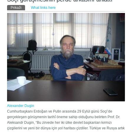
Primarni zavihki
Prikaži
(active tab)
What links here
Alexander Dugin
Cumhurbaşkanı Erdoğan ve Putin arasında 29 Eylül günü Soçi’de
gerçekleşen görüşmenin tarihî öneme sahip olduğunu belirten Prof. Dr.
Aleksandr Dugin, “Bu zirvede her iki ülke devlet başkanları kırmızı
çizgilerini ve yeni bir dünya için yol haritası çizdiler. Türkiye ve Rusya artık