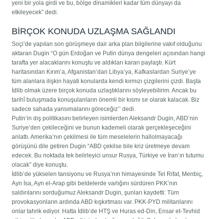
yeni bir yola girdi ve bu, bölge dinamikleri kadar tüm dünyayı da
etkileyecek” dedi.
BİRÇOK KONUDA UZLAŞMA SAĞLANDI
Soçi’de yapılan son görüşmeye dair arka plan bilgilerine vakıf olduğunu
aktaran Dugin “O gün Erdoğan ve Putin dünya dengeleri açısından hangi
tarafta yer alacaklarını konuştu ve aldıkları kararı paylaştı. Kürt
haritasından Kırım’a, Afganistan’dan Libya’ya, Kafkaslardan Suriye’ye
tüm alanlara ilişkin hayati konularda kendi kırmızı çizgilerini çizdi. Başta
İdlib olmak üzere birçok konuda uzlaştıklarını söyleyebilirim. Ancak bu
tarihî buluşmada konuşulanların önemli bir kısmı sır olarak kalacak. Biz
sadece sahada yansımalarını göreceğiz’’ dedi.
Putin’in dış politikasını belirleyen isimlerden Aleksandr Dugin, ABD’nin
Suriye’den çekileceğini ve bunun kademeli olarak gerçekleşeceğini
anlattı. Amerika’nın çekilmesi ile tüm meselelerin hallolmayacağı
görüşünü dile getiren Dugin “ABD çekilse bile kriz üretmeye devam
edecek. Bu noktada tek belirleyici unsur Rusya, Türkiye ve İran’ın tutumu
olacak” diye konuştu.
İdlib’de yükselen tansiyonu ve Rusya’nın himayesinde Tel Rifat, Menbiç,
Ayn İsa, Ayn el-Arap gibi beldelerde varlığını sürdüren PKK’nın
saldırılarını sorduğumuz Aleksandr Dugin, şunları kaydetti: Tüm
provokasyonların ardında ABD kışkırtması var. PKK-PYD militanlarını
onlar tahrik ediyor. Hatta İdlib’de HTŞ ve Huras ed-Din, Ensar et-Tevhid