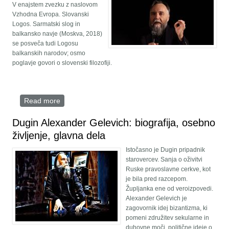
V enajstem zvezku z naslovom
Vzhodna Evropa. Slovanski
Logos. Sarmatski slog in
balkansko navje (Moskva, 2018)
se posveča tudi Logosu
balkanskih narodov; osmo
poglavje govori o slovenski filozofiji.
Read more
about evrointegracija in nihilizem
Dugin Alexander Gelevich: biografija, osebno
življenje, glavna dela
Istočasno je Dugin pripadnik
starovercev. Sanja o oživitvi
Ruske pravoslavne cerkve, kot
je bila pred razcepom.
Župljanka ene od veroizpovedi.
Alexander Gelevich je
zagovornik idej bizantizma, ki
pomeni združitev sekularne in
duhovne moči, politične ideje o