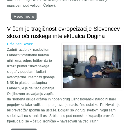
nacionalnem jeziku so se ukvarjali šele v času protestantizma (v
marsičem pod vplivom Čehov).
Read more
about SLOVENSKI SLOG: EVROINTEGRACIJA IN
NIHILIZEM
V čem je tragičnost evropeizacije Slovencev
skozi oči ruskega intelektualca Dugina
Urša Zabukovec
Zadnji razdelek, naslovljen
Laibach: totalitarna narava
nihilizma, odpre trditev, da je
izrazit primer "slovenskega
sloga" v popularni kulturi in
avantgardni umetnosti gibanje
NSK in glasbena skupina
Laibach, ki je del tega gibanja.
O njihovem ustvarjanju zapiše,
da "nobena druga država in noben drug južnoslovanski narod ni imel
pogojev za tako radikalno preigravanje nacistične estetike. Pri Hrvatih je
bil preveč živ spomin na ustaše, Bolgari so v drugi svetovni vojni sami
sodelovali na strani sil osi, Srbi pa so pod nemško okupacijo preveč
trpeli, da bi se – četudi ironično – navezovali na tretji rajh."