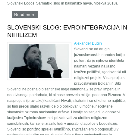
Slovanski Logos. Sarmatski slog in balkansko navje, Moskva 2018).
Read more
about Ruski sociolog, filozof in geopolitik Aleksander
Dugin je v svoji zadnji knjigi med drugim posvetil
poglavje tudi Sloveniji.
SLOVENSKI SLOG: EVROINTEGRACIJA IN
NIHILIZEM
Alexander Dugin
Slovenci se od drugih
južnoslovanskih narodov ločijo
po tem, da je njihova identiteta
najmanj vezana na jasno
izražen politični, zgodovinski ali
religiozni projekt. V nasprotju s
pravoslavnimi Bolgari in Srbi
Slovenci ne poznajo bizantinske ideje katehona,2 se pravi imperija in
neodvisnega patriarhata, ki bi nase prevzela misijo, podobno Bizancu. V
nasprotju s (prav tako) katoličani Hrvati, s katerimi so si kulturno najbliže,
so tudi precej slabo razvili idejo o oblikovanju močne, neodvisne
slovanske oziroma nacionalne države. Hrvatje so sanjarili o obnovitvi
kraljestva Trpimirovićev in si prizadevali za utrditev religiozne
samobitnosti, kar se je izrazilo tudi v uporabi glagolice v bogoslužju.
Slovenci so ponižno sprejeli latinščino, z vprašanjem o bogoslužju v