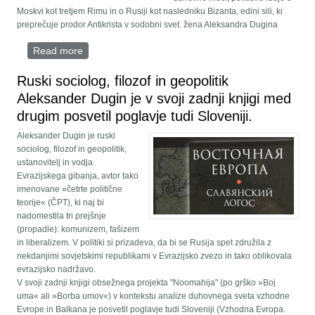
Moskvi kot tretjem Rimu in o Rusiji kot nasledniku Bizanta, edini sili, ki
preprečuje prodor Antikrista v sodobni svet. žena Aleksandra Dugina
Read more
about Dugin Alexander Gelevich: biografija, osebno
življenje, glavna dela
Ruski sociolog, filozof in geopolitik
Aleksander Dugin je v svoji zadnji knjigi med
drugim posvetil poglavje tudi Sloveniji.
Aleksander Dugin je ruski
sociolog, filozof in geopolitik,
ustanovitelj in vodja
Evrazijskega gibanja, avtor tako
imenovane »četrte politične
teorije« (ČPT), ki naj bi
nadomestila tri prejšnje
(propadle): komunizem, fašizem
in liberalizem. V politiki si prizadeva, da bi se Rusija spet združila z
nekdanjimi sovjetskimi republikami v Evrazijsko zvezo in tako oblikovala
evrazijsko nadržavo.
V svoji zadnji knjigi obsežnega projekta "Noomahija" (po grško »Boj
uma« ali »Borba umov«) v kontekstu analize duhovnega sveta vzhodne
Evrope in Balkana je posvetil poglavje tudi Sloveniji (Vzhodna Evropa.