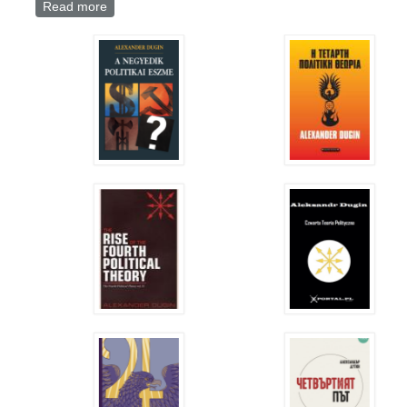
Read more
about V čem je tragičnost evropeizacije Slovencev
skozi oči ruskega intelektualca Dugina