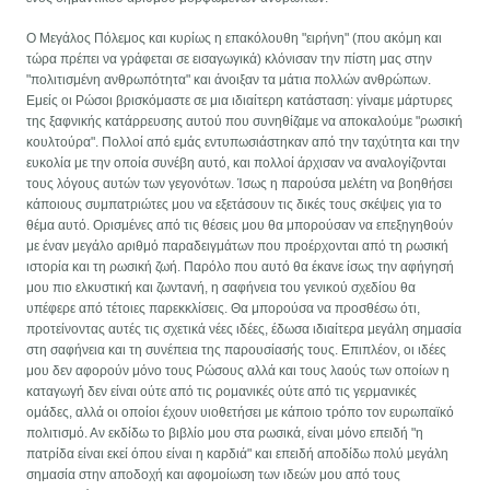
Ο Μεγάλος Πόλεμος και κυρίως η επακόλουθη "ειρήνη" (που ακόμη και
τώρα πρέπει να γράφεται σε εισαγωγικά) κλόνισαν την πίστη μας στην
"πολιτισμένη ανθρωπότητα" και άνοιξαν τα μάτια πολλών ανθρώπων.
Εμείς οι Ρώσοι βρισκόμαστε σε μια ιδιαίτερη κατάσταση: γίναμε μάρτυρες
της ξαφνικής κατάρρευσης αυτού που συνηθίζαμε να αποκαλούμε "ρωσική
κουλτούρα". Πολλοί από εμάς εντυπωσιάστηκαν από την ταχύτητα και την
ευκολία με την οποία συνέβη αυτό, και πολλοί άρχισαν να αναλογίζονται
τους λόγους αυτών των γεγονότων. Ίσως η παρούσα μελέτη να βοηθήσει
κάποιους συμπατριώτες μου να εξετάσουν τις δικές τους σκέψεις για το
θέμα αυτό. Ορισμένες από τις θέσεις μου θα μπορούσαν να επεξηγηθούν
με έναν μεγάλο αριθμό παραδειγμάτων που προέρχονται από τη ρωσική
ιστορία και τη ρωσική ζωή. Παρόλο που αυτό θα έκανε ίσως την αφήγησή
μου πιο ελκυστική και ζωντανή, η σαφήνεια του γενικού σχεδίου θα
υπέφερε από τέτοιες παρεκκλίσεις. Θα μπορούσα να προσθέσω ότι,
προτείνοντας αυτές τις σχετικά νέες ιδέες, έδωσα ιδιαίτερα μεγάλη σημασία
στη σαφήνεια και τη συνέπεια της παρουσίασής τους. Επιπλέον, οι ιδέες
μου δεν αφορούν μόνο τους Ρώσους αλλά και τους λαούς των οποίων η
καταγωγή δεν είναι ούτε από τις ρομανικές ούτε από τις γερμανικές
ομάδες, αλλά οι οποίοι έχουν υιοθετήσει με κάποιο τρόπο τον ευρωπαϊκό
πολιτισμό. Αν εκδίδω το βιβλίο μου στα ρωσικά, είναι μόνο επειδή "η
πατρίδα είναι εκεί όπου είναι η καρδιά" και επειδή αποδίδω πολύ μεγάλη
σημασία στην αποδοχή και αφομοίωση των ιδεών μου από τους