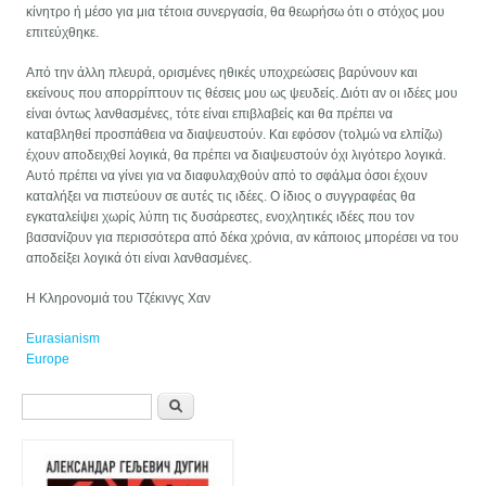
κίνητρο ή μέσο για μια τέτοια συνεργασία, θα θεωρήσω ότι ο στόχος μου
επιτεύχθηκε.
Από την άλλη πλευρά, ορισμένες ηθικές υποχρεώσεις βαρύνουν και
εκείνους που απορρίπτουν τις θέσεις μου ως ψευδείς. Διότι αν οι ιδέες μου
είναι όντως λανθασμένες, τότε είναι επιβλαβείς και θα πρέπει να
καταβληθεί προσπάθεια να διαψευστούν. Και εφόσον (τολμώ να ελπίζω)
έχουν αποδειχθεί λογικά, θα πρέπει να διαψευστούν όχι λιγότερο λογικά.
Αυτό πρέπει να γίνει για να διαφυλαχθούν από το σφάλμα όσοι έχουν
καταλήξει να πιστεύουν σε αυτές τις ιδέες. Ο ίδιος ο συγγραφέας θα
εγκαταλείψει χωρίς λύπη τις δυσάρεστες, ενοχλητικές ιδέες που τον
βασανίζουν για περισσότερα από δέκα χρόνια, αν κάποιος μπορέσει να του
αποδείξει λογικά ότι είναι λανθασμένες.
Η Κληρονομιά του Τζέκινγς Χαν
Eurasianism
Europe
Search form
Претрага