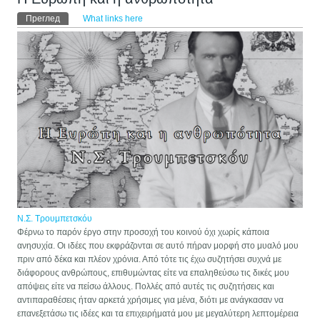
Примарни табови
Преглед
(active tab)
What links here
Ν.Σ. Τρουμπετσκόυ
Φέρνω το παρόν έργο στην προσοχή του κοινού όχι χωρίς κάποια
ανησυχία. Οι ιδέες που εκφράζονται σε αυτό πήραν μορφή στο μυαλό μου
πριν από δέκα και πλέον χρόνια. Από τότε τις έχω συζητήσει συχνά με
διάφορους ανθρώπους, επιθυμώντας είτε να επαληθεύσω τις δικές μου
απόψεις είτε να πείσω άλλους. Πολλές από αυτές τις συζητήσεις και
αντιπαραθέσεις ήταν αρκετά χρήσιμες για μένα, διότι με ανάγκασαν να
επανεξετάσω τις ιδέες και τα επιχειρήματά μου με μεγαλύτερη λεπτομέρεια