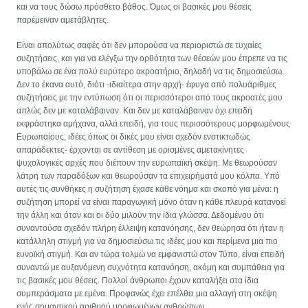
και να τους δώσω πρόσθετο βάθος. Όμως οι βασικές μου θέσεις
παρέμειναν αμετάβλητες.
Είναι απολύτως σαφές ότι δεν μπορούσα να περιοριστώ σε τυχαίες
συζητήσεις, και για να ελέγξω την ορθότητα των θέσεών μου έπρεπε να τις
υποβάλω σε ένα πολύ ευρύτερο ακροατήριο, δηλαδή να τις δημοσιεύσω.
Δεν το έκανα αυτό, διότι -ιδιαίτερα στην αρχή- έφυγα από πολυάριθμες
συζητήσεις με την εντύπωση ότι οι περισσότεροι από τους ακροατές μου
απλώς δεν με καταλάβαιναν. Και δεν με καταλάβαιναν όχι επειδή
εκφράστηκα αμήχανα, αλλά επειδή, για τους περισσότερους μορφωμένους
Ευρωπαίους, ιδέες όπως οι δικές μου είναι σχεδόν ενστικτωδώς
απαράδεκτες- έρχονται σε αντίθεση με ορισμένες αμετακίνητες
ψυχολογικές αρχές που διέπουν την ευρωπαϊκή σκέψη. Με θεωρούσαν
λάτρη των παραδόξων και θεωρούσαν τα επιχειρήματά μου κόλπα. Υπό
αυτές τις συνθήκες η συζήτηση έχασε κάθε νόημα και σκοπό για μένα: η
συζήτηση μπορεί να είναι παραγωγική μόνο όταν η κάθε πλευρά κατανοεί
την άλλη και όταν και οι δύο μιλούν την ίδια γλώσσα. Δεδομένου ότι
συναντούσα σχεδόν πλήρη έλλειψη κατανόησης, δεν θεώρησα ότι ήταν η
κατάλληλη στιγμή για να δημοσιεύσω τις ιδέες μου και περίμενα μια πιο
ευνοϊκή στιγμή. Και αν τώρα τολμώ να εμφανιστώ στον Τύπο, είναι επειδή
συναντώ με αυξανόμενη συχνότητα κατανόηση, ακόμη και συμπάθεια για
τις βασικές μου θέσεις. Πολλοί άνθρωποι έχουν καταλήξει στα ίδια
συμπεράσματα με εμένα. Προφανώς έχει επέλθει μια αλλαγή στη σκέψη
ενός σημαντικού αριθμού μορφωμένων ανθρώπων.