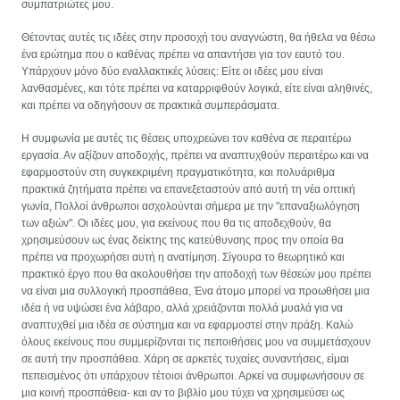
συμπατριώτες μου.
Θέτοντας αυτές τις ιδέες στην προσοχή του αναγνώστη, θα ήθελα να θέσω
ένα ερώτημα που ο καθένας πρέπει να απαντήσει για τον εαυτό του.
Υπάρχουν μόνο δύο εναλλακτικές λύσεις: Είτε οι ιδέες μου είναι
λανθασμένες, και τότε πρέπει να καταρριφθούν λογικά, είτε είναι αληθινές,
και πρέπει να οδηγήσουν σε πρακτικά συμπεράσματα.
Η συμφωνία με αυτές τις θέσεις υποχρεώνει τον καθένα σε περαιτέρω
εργασία. Αν αξίζουν αποδοχής, πρέπει να αναπτυχθούν περαιτέρω και να
εφαρμοστούν στη συγκεκριμένη πραγματικότητα, και πολυάριθμα
πρακτικά ζητήματα πρέπει να επανεξεταστούν από αυτή τη νέα οπτική
γωνία, Πολλοί άνθρωποι ασχολούνται σήμερα με την "επαναξιωλόγηση
των αξιών". Οι ιδέες μου, για εκείνους που θα τις αποδεχθούν, θα
χρησιμεύσουν ως ένας δείκτης της κατεύθυνσης προς την οποία θα
πρέπει να προχωρήσει αυτή η ανατίμηση. Σίγουρα το θεωρητικό και
πρακτικό έργο που θα ακολουθήσει την αποδοχή των θέσεών μου πρέπει
να είναι μια συλλογική προσπάθεια, Ένα άτομο μπορεί να προωθήσει μια
ιδέα ή να υψώσει ένα λάβαρο, αλλά χρειάζονται πολλά μυαλά για να
αναπτυχθεί μια ιδέα σε σύστημα και να εφαρμοστεί στην πράξη. Καλώ
όλους εκείνους που συμμερίζονται τις πεποιθήσεις μου να συμμετάσχουν
σε αυτή την προσπάθεια. Χάρη σε αρκετές τυχαίες συναντήσεις, είμαι
πεπεισμένος ότι υπάρχουν τέτοιοι άνθρωποι. Αρκεί να συμφωνήσουν σε
μια κοινή προσπάθεια- και αν το βιβλίο μου τύχει να χρησιμεύσει ως