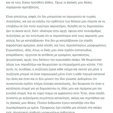
και να τους δώσω πρόσθετο βάθος. Όμως οι βασικές μου θέσεις
παρέμειναν αμετάβλητες.
Είναι απολύτως σαφές ότι δεν μπορούσα να περιοριστώ σε τυχαίες
συζητήσεις, και για να ελέγξω την ορθότητα των θέσεών μου έπρεπε να τις
υποβάλω σε ένα πολύ ευρύτερο ακροατήριο, δηλαδή να τις δημοσιεύσω.
Δεν το έκανα αυτό, διότι -ιδιαίτερα στην αρχή- έφυγα από πολυάριθμες
συζητήσεις με την εντύπωση ότι οι περισσότεροι από τους ακροατές μου
απλώς δεν με καταλάβαιναν. Και δεν με καταλάβαιναν όχι επειδή
εκφράστηκα αμήχανα, αλλά επειδή, για τους περισσότερους μορφωμένους
Ευρωπαίους, ιδέες όπως οι δικές μου είναι σχεδόν ενστικτωδώς
απαράδεκτες- έρχονται σε αντίθεση με ορισμένες αμετακίνητες
ψυχολογικές αρχές που διέπουν την ευρωπαϊκή σκέψη. Με θεωρούσαν
λάτρη των παραδόξων και θεωρούσαν τα επιχειρήματά μου κόλπα. Υπό
αυτές τις συνθήκες η συζήτηση έχασε κάθε νόημα και σκοπό για μένα: η
συζήτηση μπορεί να είναι παραγωγική μόνο όταν η κάθε πλευρά κατανοεί
την άλλη και όταν και οι δύο μιλούν την ίδια γλώσσα. Δεδομένου ότι
συναντούσα σχεδόν πλήρη έλλειψη κατανόησης, δεν θεώρησα ότι ήταν η
κατάλληλη στιγμή για να δημοσιεύσω τις ιδέες μου και περίμενα μια πιο
ευνοϊκή στιγμή. Και αν τώρα τολμώ να εμφανιστώ στον Τύπο, είναι επειδή
συναντώ με αυξανόμενη συχνότητα κατανόηση, ακόμη και συμπάθεια για
τις βασικές μου θέσεις. Πολλοί άνθρωποι έχουν καταλήξει στα ίδια
συμπεράσματα με εμένα. Προφανώς έχει επέλθει μια αλλαγή στη σκέψη
ενός σημαντικού αριθμού μορφωμένων ανθρώπων.