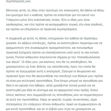
συμπατριώτες μου.
Θέτοντας αυτές τις ιδέες στην προσοχή του αναγνώστη, θα ήθελα να θέσω
ένα ερώτημα που ο καθένας πρέπει να απαντήσει για τον εαυτό του.
Υπάρχουν μόνο δύο εναλλακτικές λύσεις: Είτε οι ιδέες μου είναι
λανθασμένες, και τότε πρέπει να καταρριφθούν λογικά, είτε είναι αληθινές,
και πρέπει να οδηγήσουν σε πρακτικά συμπεράσματα.
Η συμφωνία με αυτές τις θέσεις υποχρεώνει τον καθένα σε περαιτέρω
εργασία. Αν αξίζουν αποδοχής, πρέπει να αναπτυχθούν περαιτέρω και να
εφαρμοστούν στη συγκεκριμένη πραγματικότητα, και πολυάριθμα
πρακτικά ζητήματα πρέπει να επανεξεταστούν από αυτή τη νέα οπτική
γωνία, Πολλοί άνθρωποι ασχολούνται σήμερα με την "επαναξιωλόγηση
των αξιών". Οι ιδέες μου, για εκείνους που θα τις αποδεχθούν, θα
χρησιμεύσουν ως ένας δείκτης της κατεύθυνσης προς την οποία θα
πρέπει να προχωρήσει αυτή η ανατίμηση. Σίγουρα το θεωρητικό και
πρακτικό έργο που θα ακολουθήσει την αποδοχή των θέσεών μου πρέπει
να είναι μια συλλογική προσπάθεια, Ένα άτομο μπορεί να προωθήσει μια
ιδέα ή να υψώσει ένα λάβαρο, αλλά χρειάζονται πολλά μυαλά για να
αναπτυχθεί μια ιδέα σε σύστημα και να εφαρμοστεί στην πράξη. Καλώ
όλους εκείνους που συμμερίζονται τις πεποιθήσεις μου να συμμετάσχουν
σε αυτή την προσπάθεια. Χάρη σε αρκετές τυχαίες συναντήσεις, είμαι
πεπεισμένος ότι υπάρχουν τέτοιοι άνθρωποι. Αρκεί να συμφωνήσουν σε
μια κοινή προσπάθεια- και αν το βιβλίο μου τύχει να χρησιμεύσει ως