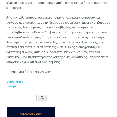
κίνητρο ή μέσο για μια τέτοια συνεργασία, θα θεωρήσω ότι ο στόχος μου
επιτεύχθηκε.
Από την άλλη πλευρά, ορισμένες ηθικές υποχρεώσεις βαρύνουν και
εκείνους που απορρίπτουν τις θέσεις μου ως ψευδείς. Διότι αν οι ιδέες μου
είναι όντως λανθασμένες, τότε είναι επιβλαβείς και θα πρέπει να
καταβληθεί προσπάθεια να διαψευστούν. Και εφόσον (τολμώ να ελπίζω)
έχουν αποδειχθεί λογικά, θα πρέπει να διαψευστούν όχι λιγότερο λογικά.
Αυτό πρέπει να γίνει για να διαφυλαχθούν από το σφάλμα όσοι έχουν
καταλήξει να πιστεύουν σε αυτές τις ιδέες. Ο ίδιος ο συγγραφέας θα
εγκαταλείψει χωρίς λύπη τις δυσάρεστες, ενοχλητικές ιδέες που τον
βασανίζουν για περισσότερα από δέκα χρόνια, αν κάποιος μπορέσει να του
αποδείξει λογικά ότι είναι λανθασμένες.
Η Κληρονομιά του Τζέκινγς Χαν
Eurasianism
Europe
Sökformulär
Sök