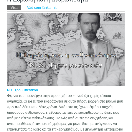
Primära flikar
Visa
(aktiv flik)
Vad som länkar hit
Ν.Σ. Τρουμπετσκόυ
Φέρνω το παρόν έργο στην προσοχή του κοινού όχι χωρίς κάποια
ανησυχία. Οι ιδέες που εκφράζονται σε αυτό πήραν μορφή στο μυαλό μου
πριν από δέκα και πλέον χρόνια. Από τότε τις έχω συζητήσει συχνά με
διάφορους ανθρώπους, επιθυμώντας είτε να επαληθεύσω τις δικές μου
απόψεις είτε να πείσω άλλους. Πολλές από αυτές τις συζητήσεις και
αντιπαραθέσεις ήταν αρκετά χρήσιμες για μένα, διότι με ανάγκασαν να
επανεξετάσω τις ιδέες και τα επιχειρήματά μου με μεγαλύτερη λεπτομέρεια