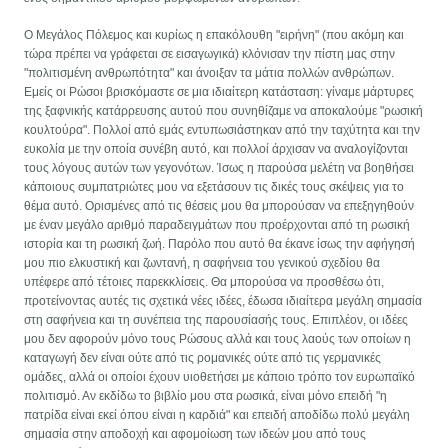
Ο Μεγάλος Πόλεμος και κυρίως η επακόλουθη "ειρήνη" (που ακόμη και
τώρα πρέπει να γράφεται σε εισαγωγικά) κλόνισαν την πίστη μας στην
"πολιτισμένη ανθρωπότητα" και άνοιξαν τα μάτια πολλών ανθρώπων.
Εμείς οι Ρώσοι βρισκόμαστε σε μια ιδιαίτερη κατάσταση: γίναμε μάρτυρες
της ξαφνικής κατάρρευσης αυτού που συνηθίζαμε να αποκαλούμε "ρωσική
κουλτούρα". Πολλοί από εμάς εντυπωσιάστηκαν από την ταχύτητα και την
ευκολία με την οποία συνέβη αυτό, και πολλοί άρχισαν να αναλογίζονται
τους λόγους αυτών των γεγονότων. Ίσως η παρούσα μελέτη να βοηθήσει
κάποιους συμπατριώτες μου να εξετάσουν τις δικές τους σκέψεις για το
θέμα αυτό. Ορισμένες από τις θέσεις μου θα μπορούσαν να επεξηγηθούν
με έναν μεγάλο αριθμό παραδειγμάτων που προέρχονται από τη ρωσική
ιστορία και τη ρωσική ζωή. Παρόλο που αυτό θα έκανε ίσως την αφήγησή
μου πιο ελκυστική και ζωντανή, η σαφήνεια του γενικού σχεδίου θα
υπέφερε από τέτοιες παρεκκλίσεις. Θα μπορούσα να προσθέσω ότι,
προτείνοντας αυτές τις σχετικά νέες ιδέες, έδωσα ιδιαίτερα μεγάλη σημασία
στη σαφήνεια και τη συνέπεια της παρουσίασής τους. Επιπλέον, οι ιδέες
μου δεν αφορούν μόνο τους Ρώσους αλλά και τους λαούς των οποίων η
καταγωγή δεν είναι ούτε από τις ρομανικές ούτε από τις γερμανικές
ομάδες, αλλά οι οποίοι έχουν υιοθετήσει με κάποιο τρόπο τον ευρωπαϊκό
πολιτισμό. Αν εκδίδω το βιβλίο μου στα ρωσικά, είναι μόνο επειδή "η
πατρίδα είναι εκεί όπου είναι η καρδιά" και επειδή αποδίδω πολύ μεγάλη
σημασία στην αποδοχή και αφομοίωση των ιδεών μου από τους