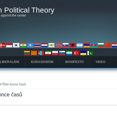
 Political Theory
t against the center
 LIBERALISM
EURASIANISM
MANIFESTO
VIDEO
ill Říše konce časů
konce časů