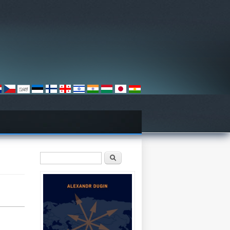
Sökformulär
Sök