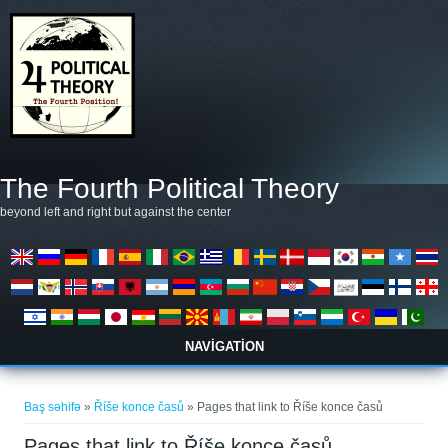
Əsas kontentə keçin
The Fourth Political Theory
beyond left and right but against the center
NAVIGATION
You are here
Baş səhifə
»
Říše konce časů
» Pages that link to Říše konce časů
Pages that link to Říše konce časů