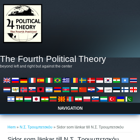
Hoppa till huvudinnehåll
The Fourth Political Theory
beyond left and right but against the center
NAVIGATION
Du är här
Hem
»
Ν.Σ. Τρουμπετσκόυ
» Sidor som länkar till Ν.Σ. Τρουμπετσκόυ
Sidor som länkar till Ν.Σ. Τρουμπετσκόυ