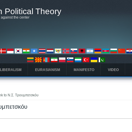
 Political Theory
t against the center
 LIBERALISM
EURASIANISM
MANIFESTO
VIDEO
ink to Ν.Σ. Τρουμπετσκόυ
ρουμπετσκόυ
(علامة التبويب النشطة)