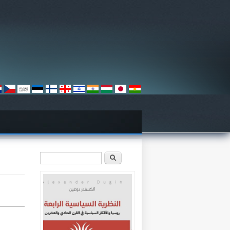
استمارة البحث
‏ابحث ‏