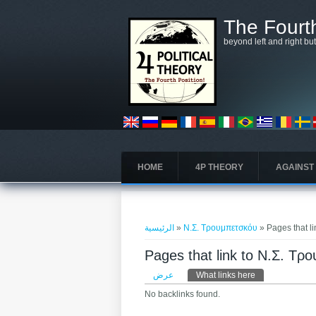
تجاوز إلى المحتوى الرئيسي
The Fourth
beyond left and right bu
HOME
4P THEORY
AGAINST
أنت هنا
الرئيسية
»
Ν.Σ. Τρουμπετσκόυ
» Pages that l
Pages that link to Ν.Σ. Τ
التبويبات الأساسية
عرض
What links here
No backlinks found.