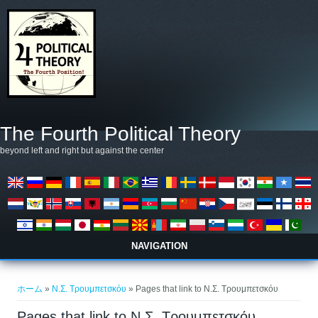
メインコンテンツに移動
The Fourth Political Theory
beyond left and right but against the center
NAVIGATION
現在地
ホーム
»
Ν.Σ. Τρουμπετσκόυ
» Pages that link to Ν.Σ. Τρουμπετσκόυ
Pages that link to Ν.Σ. Τρουμπετσκόυ