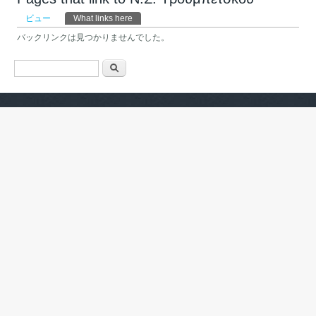
プライマリータブ
ビュー
What links here
(アクティブなタブ)
バックリンクは見つかりませんでした。
検索フォーム
検索