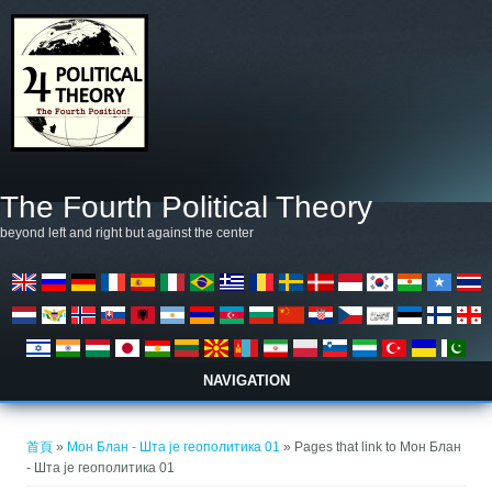
移至主內容
The Fourth Political Theory
beyond left and right but against the center
NAVIGATION
您在這裡
首頁
»
Мон Блан - Шта је геополитика 01
» Pages that link to Мон Блан
- Шта је геополитика 01