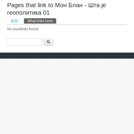
Pages that link to Мон Блан - Шта је
геополитика 01
主要索引標籤
檢視
What links here
(作用中頁籤)
No backlinks found.
搜尋表單
搜尋