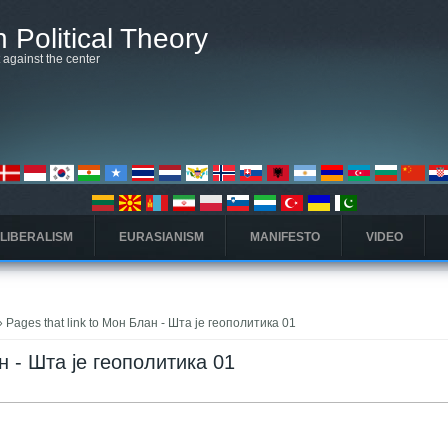
 Political Theory
t against the center
 LIBERALISM
EURASIANISM
MANIFESTO
VIDEO
 Pages that link to Мон Блан - Шта је геополитика 01
ан - Шта је геополитика 01