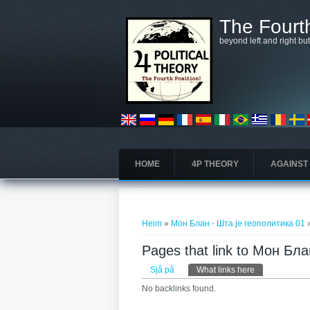
Skip to main content
The Fourth
beyond left and right bu
HOME
4P THEORY
AGAINST
You are here
Heim
»
Мон Блан - Шта је геополитика 01
»
Pages that link to Мон Бл
Primary tabs
Sjå på
What links here
(active tab)
No backlinks found.