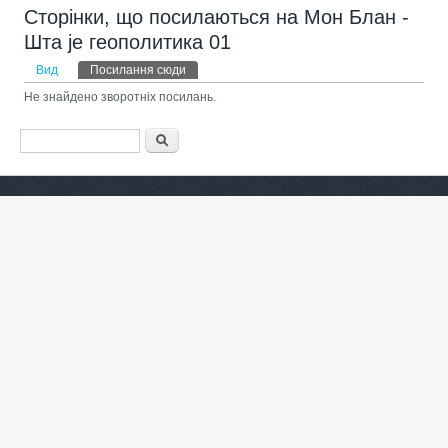
Сторінки, що посилаються на Мон Блан -
Шта је геополитика 01
Первинні вкладки
Вид
Посилання сюди
(активна вкладка)
Не знайдено зворотніх посилань.
Пошукова форма
Пошук