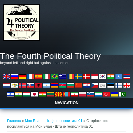
Перейти до основного матеріалу
The Fourth Political Theory
beyond left and right but against the center
NAVIGATION
Ви є тут
Головна
»
Мон Блан - Шта је геополитика 01
» Сторінки, що
посилаються на Мон Блан - Шта је геополитика 01