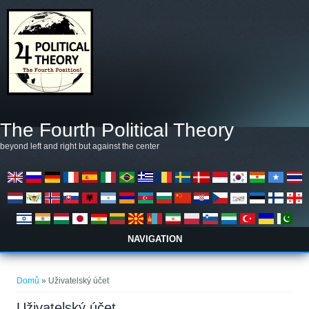
Přejít k hlavnímu obsahu
The Fourth Political Theory
beyond left and right but against the center
NAVIGATION
Jste zde
Domů
» Uživatelský účet
Uživatelský účet