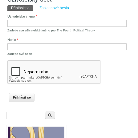
Hlavní záložky
Přihlásit se
(aktivní záložka)
Zaslat nové heslo
Uživatelské jméno
*
Zadejte své uživatelské jméno pro The Fourth Political Theory.
Heslo
*
Zadejte své heslo.
Vyhledávání
Hledat