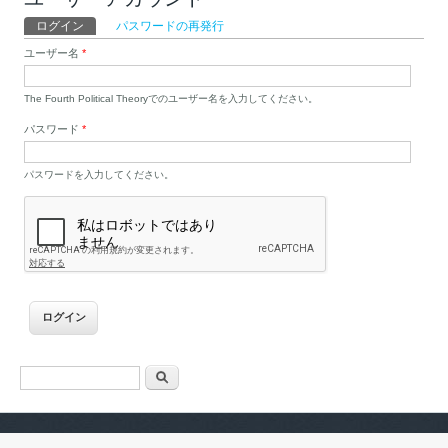
プライマリータブ
ログイン
(アクティブなタブ)
パスワードの再発行
ユーザー名
*
The Fourth Political Theoryでのユーザー名を入力してください。
パスワード
*
パスワードを入力してください。
検索フォーム
検索