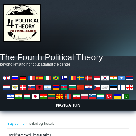
Əsas kontentə keçin
The Fourth Political Theory
beyond left and right but against the center
NAVIGATION
You are here
Baş səhifə
» İstifadəçi hesabı
İstifadəçi hesabı