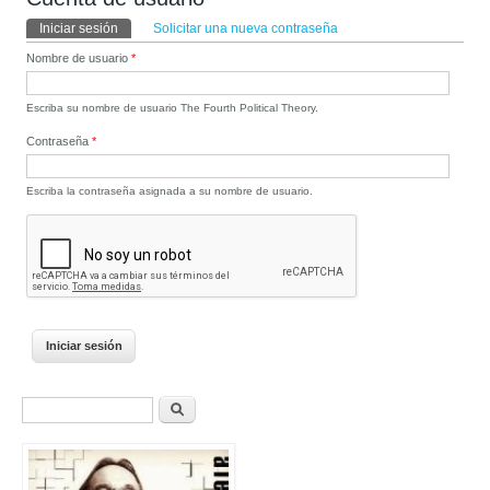
Solapas principales
Iniciar sesión
(solapa activa)
Solicitar una nueva contraseña
Nombre de usuario
*
Escriba su nombre de usuario The Fourth Political Theory.
Contraseña
*
Escriba la contraseña asignada a su nombre de usuario.
Formulario de búsqueda
Buscar