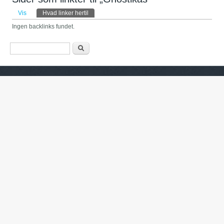
Primære faneblade
Vis
Hvad linker hertil
(aktiv fane)
Ingen backlinks fundet.
Søgefelt
Søg