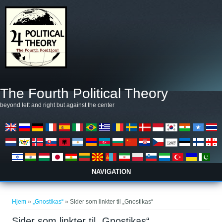
Gå til hovedindhold
The Fourth Political Theory
beyond left and right but against the center
NAVIGATION
Du er her
Hjem
»
„Gnostikas“
» Sider som linkter til „Gnostikas“
Sider som linkter til „Gnostikas“