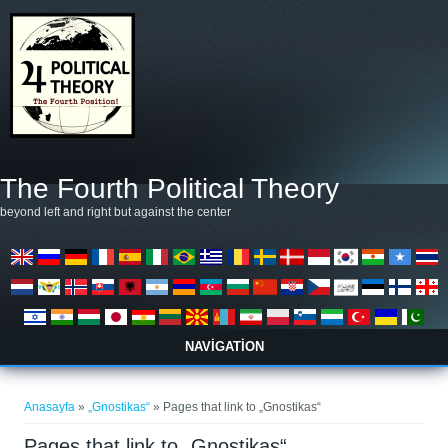
Ana içeriğe atla
The Fourth Political Theory
beyond left and right but against the center
NAVIGATION
Buradasınız
Anasayfa
»
„Gnostikas“
» Pages that link to „Gnostikas“
Pages that link to „Gnostikas“