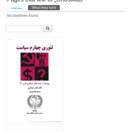
تب‌های اولیه
مشاهده
What links here
(لبه فعال)
No backlinks found.
فرم جستجو
جستجو