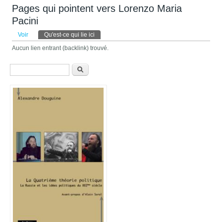
Pages qui pointent vers Lorenzo Maria
Pacini
Onglets principaux
Voir
Qu'est-ce qui lie ici
(onglet actif)
Aucun lien entrant (backlink) trouvé.
Formulaire de recherche
Recherche