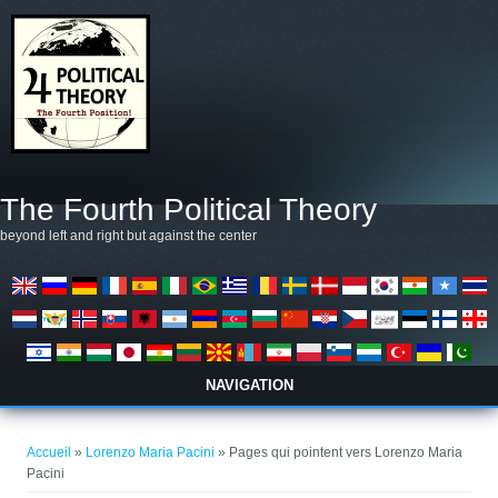
Aller au contenu principal
The Fourth Political Theory
beyond left and right but against the center
NAVIGATION
Vous êtes ici
Accueil
»
Lorenzo Maria Pacini
» Pages qui pointent vers Lorenzo Maria
Pacini