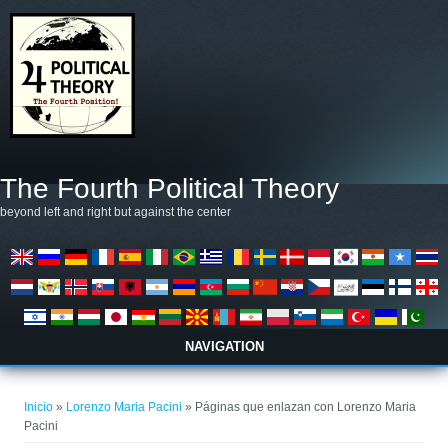
Pasar al contenido principal
The Fourth Political Theory
beyond left and right but against the center
NAVIGATION
Se encuentra usted aquí
Inicio
»
Lorenzo Maria Pacini
» Páginas que enlazan con Lorenzo Maria
Pacini