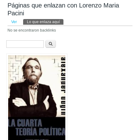
Páginas que enlazan con Lorenzo Maria
Pacini
Solapas principales
Ver
Lo que enlaza aquí
(solapa activa)
No se encontraron backlinks
Formulario de búsqueda
Buscar