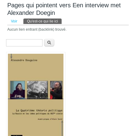
Pages qui pointent vers Een interview met
Alexander Doegin
Onglets principaux
Voir
Qu'est-ce qui lie ici
(onglet actif)
Aucun lien entrant (backlink) trouvé.
Formulaire de recherche
Recherche