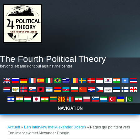
Aller au contenu principal
The Fourth Political Theory
beyond left and right but against the center
NAVIGATION
Vous êtes ici
Accueil
»
Een interview met Alexander Doegin
» Pages qui pointent vers
Een interview met Alexander Doegin