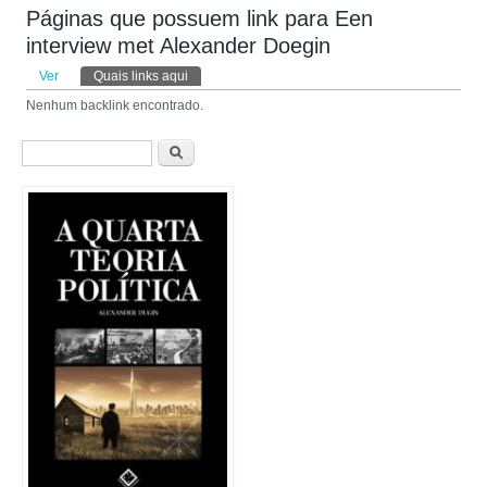
Páginas que possuem link para Een
interview met Alexander Doegin
Abas primárias
Ver
Quais links aqui
(aba ativa)
Nenhum backlink encontrado.
Formulário de busca
Buscar