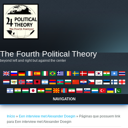
Pular para o conteúdo principal
The Fourth Political Theory
beyond left and right but against the center
NAVIGATION
Você está aqui
Início
»
Een interview met Alexander Doegin
» Páginas que possuem link
para Een interview met Alexander Doegin