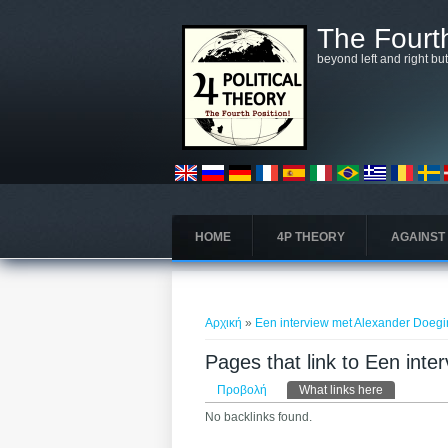
Παράκαμψη προς το κυρίως περιεχόμενο
The Fourth
beyond left and right bu
HOME
4P THEORY
AGAINST
Είστε εδώ
Αρχική
»
Een interview met Alexander Doegi
Pages that link to Een int
Πρωτεύουσες καρτέλε
Προβολή
What links here
(ενεργή καρ
No backlinks found.