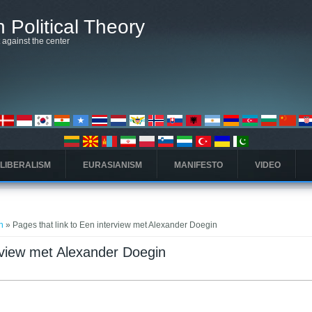
 Political Theory
t against the center
 LIBERALISM
EURASIANISM
MANIFESTO
VIDEO
n
» Pages that link to Een interview met Alexander Doegin
erview met Alexander Doegin
ς
τέλα)