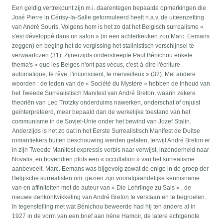
Een geldig vertrekpunt zijn m.i. daarentegen bepaalde opmerkingen die
José Pierre in Cérisy-Ia-Salle geformuleerd heeft n.a.v. de uiteenzetting
van André Souris. Volgens hem is het zo dat het Belgisch surrealisme «
s'est développé dans un salon » (in een achterkeuken zou Marc. Eemans
zeggen) en beging het de vergissing het stalinistisch verschijnsel te
verwaarlozen (31). Zijnerzijds onderstreepte Paul Bénichou enkele
thema's « que les Belges n'ont pas vécus, c'est-à-dire l'écriture
automatique, le rêve, l'inconscient, le merveilleux » (32). Met andere
woorden : de leden van de « Société du Mystère » hebben de inhoud van
het Tweede Surrealistisch Manifest van André Breton, waarin zekere
theoriën van Leo Trotzky onderduims nawerken, onderschat of onjuist
geïnterpreteerd, meer bepaald dan de werkelijke toestand van het
communisme in de Sovjet-Unie onder het bewind van Jozef Stalin.
Anderzijds is het zo dat in het Eerste Surrealistisch Manifest de Duitse
romantiekers buiten beschouwing werden gelaten, terwijl André Breton er
in zijn Tweede Manifest expressis verbis naar verwijst, inzonderheid naar
Novalis, en bovendien plots een « occultation » van het surrealisme
aanbeveelt. Marc. Eemans was bijgevolg zowat de enige in de groep der
Belgische surrealisten om, gezien zijn voorafgaandelijke kennisname
van en affiniteiten met de auteur van « Die Lehrlinge zu Sais » , de
nieuwe denkontwikkeling van André Breton te verstaan en te begroeten.
In tegenstelling met wat Bénichou beweerde had hij ten andere al in
1927 in de vorm van een brief aan Irène Hamoir, de latere echtgenote