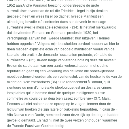
Wat er verder ook van zij, in het elfde onderhoud dat André Breton in
1952 aan André Parinaud toestond, onderstreepte de grote
surrealistische voorman de rol die Friedrich Hegel in zijn denken
gespeeld heeft en wees hij er op dat het Tweede Manifest een
uitnodiging bevatte « à confronter dans son devenir le message
surréaliste avec le message ésotérique » (34). Is het niet merkwaardig
dat de vrienden Eemans en Goemans precies in 1930, het
verschijningsjaar van het Tweede Manifest, hun uitgeverij Hermes
hebben opgericht? Volgens mijn bescheiden oordeel hebben we hier te
doen met een expliciete echo van bedoeld manifest en vooral van de
kapitale· zin eruit: « Je demande l'occultation profonde, véritable du
surréalisme » (35). In·een lange verklarende nota bij deze zin beveelt
Breton de studie aan van een aantal wetenschappen met slechte
reputatie en geeft hij een verklaring van de liefde die onbetwijfelbaar
moet beschouwd worden als een verlengstuk van de hoofse liefde van de
middeleeuwse troebadoers (36) : « le renoncement à l'amour, qu'il
s'entoure ou non d'un prétexte idéologique, est un des rares crimes
inexpiables qu'un homme doué de quelque intelligence puisse
commettre au cours de sa déjà bien assez sombre vie» (37). Marc.
Eemans zal niet nalaten deze oproep op te zuigen, temeer daar de
lectuur van boeken die zijn latere ontwikkeling bepaalden, in casu de «
Vita Nuova » van Dante, hem reeds voor deze kijk op de dingen hadden
gevoelig gemaakt. En had hij niet de twee verzen onthouden waarmee
de Tweede Faust van Goethe eindigt: