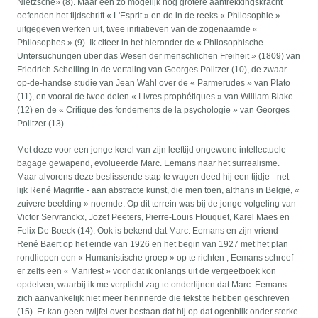
Nietzsche» (8). Maar een zo mogelijk nog grotere aantrekkingskracht
oefenden het tijdschrift « L'Esprit » en de in de reeks « Philosophie »
uitgegeven werken uit, twee initiatieven van de zogenaamde «
Philosophes » (9). Ik citeer in het hieronder de « Philosophische
Untersuchungen über das Wesen der menschlichen Freiheit » (1809) van
Friedrich Schelling in de vertaling van Georges Politzer (10), de zwaar-
op-de-handse studie van Jean Wahl over de « Parmerudes » van Plato
(11), en vooral de twee delen « Livres prophétiques » van William Blake
(12) en de « Critique des fondements de la psychologie » van Georges
Politzer (13).
Met deze voor een jonge kerel van zijn leeftijd ongewone intellectuele
bagage gewapend, evolueerde Marc. Eemans naar het surrealisme.
Maar alvorens deze beslissende stap te wagen deed hij een tijdje - net
lijk René Magritte - aan abstracte kunst, die men toen, althans in België, «
zuivere beelding » noemde. Op dit terrein was bij de jonge volgeling van
Victor Servranckx, Jozef Peeters, Pierre-Louis Flouquet, Karel Maes en
Felix De Boeck (14). Ook is bekend dat Marc. Eemans en zijn vriend
René Baert op het einde van 1926 en het begin van 1927 met het plan
rondliepen een « Humanistische groep » op te richten ; Eemans schreef
er zelfs een « Manifest » voor dat ik onlangs uit de vergeetboek kon
opdelven, waarbij ik me verplicht zag te onderlijnen dat Marc. Eemans
zich aanvankelijk niet meer herinnerde die tekst te hebben geschreven
(15). Er kan geen twijfel over bestaan dat hij op dat ogenblik onder sterke