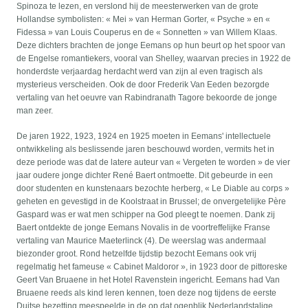
Spinoza te lezen, en verslond hij de meesterwerken van de grote
Hollandse symbolisten: « Mei » van Herman Gorter, « Psyche » en «
Fidessa » van Louis Couperus en de « Sonnetten » van Willem Klaas.
Deze dichters brachten de jonge Eemans op hun beurt op het spoor van
de Engelse romantiekers, vooral van Shelley, waarvan precies in 1922 de
honderdste verjaardag herdacht werd van zijn al even tragisch als
mysterieus verscheiden. Ook de door Frederik Van Eeden bezorgde
vertaling van het oeuvre van Rabindranath Tagore bekoorde de jonge
man zeer.
De jaren 1922, 1923, 1924 en 1925 moeten in Eemans' intellectuele
ontwikkeling als beslissende jaren beschouwd worden, vermits het in
deze periode was dat de latere auteur van « Vergeten te worden » de vier
jaar oudere jonge dichter René Baert ontmoette. Dit gebeurde in een
door studenten en kunstenaars bezochte herberg, « Le Diable au corps »
geheten en gevestigd in de Koolstraat in Brussel; de onvergetelijke Père
Gaspard was er wat men schipper na God pleegt te noemen. Dank zij
Baert ontdekte de jonge Eemans Novalis in de voortreffelijke Franse
vertaling van Maurice Maeterlinck (4). De weerslag was andermaal
biezonder groot. Rond hetzelfde tijdstip bezocht Eemans ook vrij
regelmatig het fameuse « Cabinet Maldoror », in 1923 door de pittoreske
Geert Van Bruaene in het Hotel Ravenstein ingericht. Eemans had Van
Bruaene reeds als kind leren kennen, toen deze nog tijdens de eerste
Duitse bezetting meespeelde in de op dat ogenblik Nederlandstalige