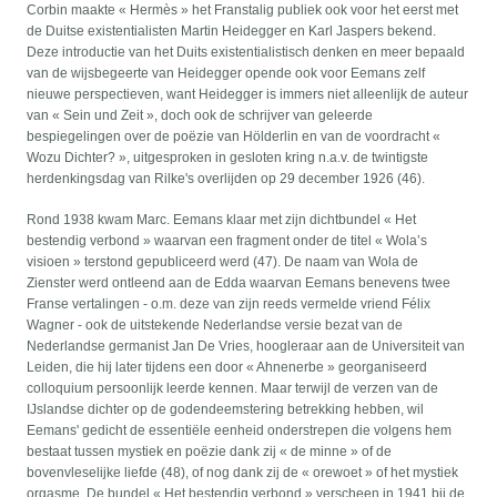
Corbin maakte « Hermès » het Franstalig publiek ook voor het eerst met
de Duitse existentialisten Martin Heidegger en Karl Jaspers bekend.
Deze introductie van het Duits existentialistisch denken en meer bepaald
van de wijsbegeerte van Heidegger opende ook voor Eemans zelf
nieuwe perspectieven, want Heidegger is immers niet alleenlijk de auteur
van « Sein und Zeit », doch ook de schrijver van geleerde
bespiegelingen over de poëzie van Hölderlin en van de voordracht «
Wozu Dichter? », uitgesproken in gesloten kring n.a.v. de twintigste
herdenkingsdag van Rilke's overlijden op 29 december 1926 (46).
Rond 1938 kwam Marc. Eemans klaar met zijn dichtbundel « Het
bestendig verbond » waarvan een fragment onder de titel « Wola’s
visioen » terstond gepubliceerd werd (47). De naam van Wola de
Zienster werd ontleend aan de Edda waarvan Eemans benevens twee
Franse vertalingen - o.m. deze van zijn reeds vermelde vriend Félix
Wagner - ook de uitstekende Nederlandse versie bezat van de
Nederlandse germanist Jan De Vries, hoogleraar aan de Universiteit van
Leiden, die hij later tijdens een door « Ahnenerbe » georganiseerd
colloquium persoonlijk leerde kennen. Maar terwijl de verzen van de
IJslandse dichter op de godendeemstering betrekking hebben, wil
Eemans' gedicht de essentiële eenheid onderstrepen die volgens hem
bestaat tussen mystiek en poëzie dank zij « de minne » of de
bovenvleselijke liefde (48), of nog dank zij de « orewoet » of het mystiek
orgasme. De bundel « Het bestendig verbond » verscheen in 1941 bij de