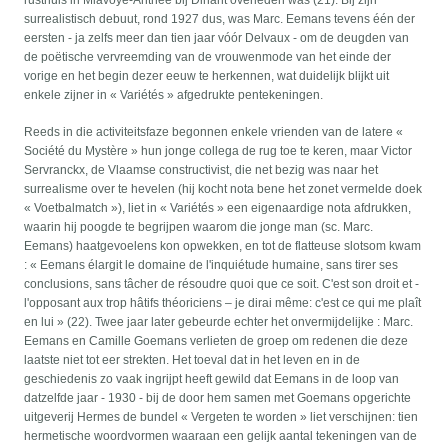
rusthuis in Miavoye-Anthée bij Dinant overleden was (21). Bij zijn
surrealistisch debuut, rond 1927 dus, was Marc. Eemans tevens één der
eersten - ja zelfs meer dan tien jaar vóór Delvaux - om de deugden van
de poëtische vervreemding van de vrouwenmode van het einde der
vorige en het begin dezer eeuw te herkennen, wat duidelijk blijkt uit
enkele zijner in « Variétés » afgedrukte pentekeningen.
Reeds in die activiteitsfaze begonnen enkele vrienden van de latere «
Société du Mystère » hun jonge collega de rug toe te keren, maar Victor
Servranckx, de Vlaamse constructivist, die net bezig was naar het
surrealisme over te hevelen (hij kocht nota bene het zonet vermelde doek
« Voetbalmatch »), liet in « Variétés » een eigenaardige nota afdrukken,
waarin hij poogde te begrijpen waarom die jonge man (sc. Marc.
Eemans) haatgevoelens kon opwekken, en tot de flatteuse slotsom kwam
: « Eemans élargit le domaine de l'inquiétude humaine, sans tirer ses
conclusions, sans tâcher de résoudre quoi que ce soit. C'est son droit et -
l'opposant aux trop hâtifs théoriciens – je dirai même: c'est ce qui me plaît
en lui » (22). Twee jaar later gebeurde echter het onvermijdelijke : Marc.
Eemans en Camille Goemans verlieten de groep om redenen die deze
laatste niet tot eer strekten. Het toeval dat in het leven en in de
geschiedenis zo vaak ingrijpt heeft gewild dat Eemans in de loop van
datzelfde jaar - 1930 - bij de door hem samen met Goemans opgerichte
uitgeverij Hermes de bundel « Vergeten te worden » liet verschijnen: tien
hermetische woordvormen waaraan een gelijk aantal tekeningen van de