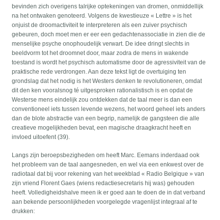
bevinden zich overigens talrijke optekeningen van dromen, onmiddellijk
na het ontwaken genoteerd. Volgens de kwestieuze « Lettre » is het
onjuist de droomactiviteit te interpreteren als een zuiver psychisch
gebeuren, doch moet men er eer een gedachtenassociatie in zien die de
menselijke psyche onophoudelijk verwart. De idee dringt slechts in
beeldvorm tot het droomnet door, maar zodra de mens in wakende
toestand is wordt het psychisch automatisme door de agressiviteit van de
praktische rede verdrongen. Aan deze tekst ligt de overtuiging ten
grondslag dat het nodig is het Westers denken te revolutioneren, omdat
dit den ken vooralsnog té uitgesproken rationalistisch is en opdat de
Westerse mens eindelijk zou ontdekken dat de taal meer is dan een
conventioneel iets tussen levende wezens, het woord geheel iets anders
dan de blote abstractie van een begrip, namelijk de gangsteen die alle
creatieve mogelijkheden bevat, een magische draagkracht heeft en
invloed uitoefent (39).
Langs zijn beroepsbezigheden om heeft Marc. Eemans inderdaad ook
het probleem van de taal aangesneden, en wel via een enkwest over de
radiotaal dat bij voor rekening van het weekblad « Radio Belgique » van
zijn vriend Florent Gaes (wiens redactiesecretaris hij was) gehouden
heeft. Volledigheidshalve meen ik er goed aan te doen de in dat verband
aan bekende persoonlijkheden voorgelegde vragenlijst integraal af te
drukken: