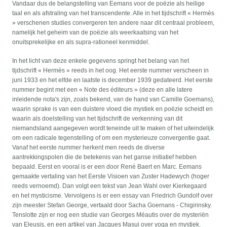
Vandaar dus de belangstelling van Eemans voor de poëzie als heilige
taal en als afstraling van het transcendente. Alle in het tijdschrift « Hermès
» verschenen studies convergeren ten andere naar dit centraal probleem,
namelijk het geheim van de poëzie als weerkaatsing van het
onuitsprekelijke en als supra-rationeel kenmiddel.
In het licht van deze enkele gegevens springt het belang van het
tijdschrift « Hermès » reeds in het oog. Het eerste nummer verscheen in
juni 1933 en het elfde en laatste is december 1939 gedateerd. Het eerste
nummer begint met een « Note des éditeurs » (deze en alle latere
inleidende nota's zijn, zoals bekend, van de hand van Camille Goemans),
waarin sprake is van een duistere vloed die mystiek en poëzie scheidt en
waarin als doelstelling van het tijdschrift de verkenning van dit
niemandsland aangegeven wordt teneinde uit te maken of het uiteindelijk
om een radicale tegenstelling of om een mysterieuze convergentie gaat.
Vanaf het eerste nummer herkent men reeds de diverse
aantrekkingspolen die de betekenis van het ganse initiatief hebben
bepaald. Eerst en vooral is er een door René Baert en Marc. Eemans
gemaakte vertaling van het Eerste Visioen van Zuster Hadewych (hoger
reeds vernoemd). Dan volgt een tekst van Jean Wahl over Kierkegaard
en het mysticisme. Vervolgens is er een essay van Friedrich Gundolf over
zijn meester Stefan George, vertaald door Sacha Goernans - Chigirinsky.
Tenslotte zijn er nog een studie van Georges Méautis over de mysteriën
van Eleusis, en een artikel van Jacques Masui over yoga en mystiek.