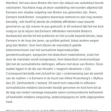
Manifest. Het was deze Breton die hem zijn statuut van autodidact leerde
valoriseren. Nochtans mag uit deze vaststelling niet worden afgeleid dat
Eemans een slaafse volgeling van Breton zou geworden zijn. Neen,
Eemans heeft Breton ·hoogstens tweemaal ontmoet en dan nog veeleer
toevallig ; wèl heeft hij steeds de ontdekte affiniteiten naar waarde
geschat en op zijn manier te pas gebracht. In dit verband lijkt het me toch
nodig er op te wijzen dat Eemans' affiniteiten met André Breton's
denkwereld slechts tot het poëtische en het occulte beperkt bleven, daar
Eemans in de loop der jaren, op politiek gebied, totaal andere wegen
ging dan Breton. Voor hem blijven de marxistisch getinte
bekommernissen van het surrealisme tegennatuurlijke
geesteshoudingen, aangezien het dialectisch materialisme, zoals het
door de marxisten wordt voorgestaan, hem dialectisch onverzoenbaar
lijkt met de surrealistische stellingen, althans met deze van Breton. Deze
laatste liggen in de lijn van Novalis' « magisch idealisme » (33).
Consequent tenslotte met zichzelf en zijn « onderwerping aan de wereld
van de mythen » is Eemans in de buurt van Alfred Rosenberg's « Mythus
des 20. Jahrhunderts » beland. Dit werd hem natuurlijk in orthodox-
surrealistische middens biezonder kwalijk genomen en kost hem tot op
de dag van heden vanwege bepaalde salon-communistische belhamels
uit bedoelde middens verguizing, lastercampagnes en zelfs uitgesproken
haat.