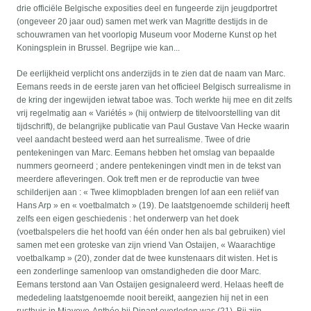
drie officiële Belgische exposities deel en fungeerde zijn jeugdportret
(ongeveer 20 jaar oud) samen met werk van Magritte destijds in de
schouwramen van het voorlopig Museum voor Moderne Kunst op het
Koningsplein in Brussel. Begrijpe wie kan...
De eerlijkheid verplicht ons anderzijds in te zien dat de naam van Marc.
Eemans reeds in de eerste jaren van het officieel Belgisch surrealisme in
de kring der ingewijden ietwat taboe was. Toch werkte hij mee en dit zelfs
vrij regelmatig aan « Variétés » (hij ontwierp de titelvoorstelling van dit
tijdschrift), de belangrijke publicatie van Paul Gustave Van Hecke waarin
veel aandacht besteed werd aan het surrealisme. Twee of drie
pentekeningen van Marc. Eemans hebben het omslag van bepaalde
nummers georneerd ; andere pentekeningen vindt men in de tekst van
meerdere afleveringen. Ook treft men er de reproductie van twee
schilderijen aan : « Twee klimopbladen brengen lof aan een reliëf van
Hans Arp » en « voetbalmatch » (19). De laatstgenoemde schilderij heeft
zelfs een eigen geschiedenis : het onderwerp van het doek
(voetbalspelers die het hoofd van één onder hen als bal gebruiken) viel
samen met een groteske van zijn vriend Van Ostaijen, « Waarachtige
voetbalkamp » (20), zonder dat de twee kunstenaars dit wisten. Het is
een zonderlinge samenloop van omstandigheden die door Marc.
Eemans terstond aan Van Ostaijen gesignaleerd werd. Helaas heeft de
mededeling laatstgenoemde nooit bereikt, aangezien hij net in een