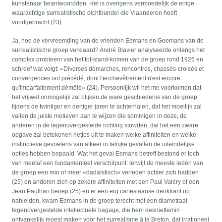
kunstenaar beantwoordden. Het is overigens vermoedelijk de enige
waarachtige surrealistische dichtbundel die Vlaanderen heeft
voortgebracht (23).
Ja, hoe de vervreemding van de vrienden Eemans en Goemans van de
surrealistische groep verklaard? André Blavier analyseerde onlangs het
complex probleem van het tot-stand-komen van de groep rond 1926 en
schreef wat volgt: «Diverses démarches, rencontres, chassés-croisés et
convergences ont précédé, dont l'enchevêtrement n'est encore
qu'imparfaitement démêlé» (24). Persoonlijk wil het me voorkomen dat
het vrijwel onmogelijk zal blijken de ware geschiedenis van de groep
tijdens de twintiger en dertiger jaren te achterhalen, dat het moeilijk zal
vallen de juiste motieven aan te wijzen die sommigen in deze, de
anderen in de tegenovergestelde richting stuwden, dat het een zware
opgave zal betekenen netjes uit te maken welke affiniteiten en welke
instinctieve gevoelens van afkeer in talrijke gevallen de uiteindelijke
opties hebben bepaald. Wat het geval Eemans betreft bestond er toch
van meetaf een fundamenteel verschilpunt: terwijl de meeste leden van
de groep een min of meer «dadaïstisch» verleden achter zich hadden
(25) en anderen zich op zekere affiniteiten met een Paul Valéry of een
Jean Paulhan beriep (25) en er een erg cartesiaanse denktrant op
nahielden, kwam Eemans in de groep terecht met een diametraal
tegenovergestelde intellectuele bagage, die hem desniettemin
ontvankelijk moest maken voor het surrealisme à la Breton, dat irrationeel