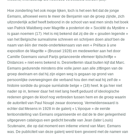
Hoe zonderling het ook moge lijken, toch is het een feit dat de jonge
Eemans, alhoewel eens te meer de Benjamin van de groep zijnde, zich
uitzonderlijk actief heeft betoond in de schoot van wat men sinds het boek
van Patrick Waldberg over Magritte a posteriori de « Société du Mystère »
is gaan noemen (17). Het is mij bekend dat zij die de « gouden legende »
van het Belgische surrealisme schreven en schrijven doen alsof ben de
naam van één der mede-ondertekenaars van een « Préface à une
exposition de Magritte » (Brussel 1928) en medewerker aan het door
Camille Goemans vanuit Parijs gelanceerde efemeer tijdschriftje «
Distances » niet eens bekend is. Desniettemin staat buiten kijf dat Marc.
Eemans gedurende minstens drie volle jaren aan alle zittingen van de
groep deelnam en dat hij zijn eigen weg is gegaan op grond van
persoonlijke overwegingen die verband hou den met wat hij zelf de «
histoire sordide du groupe surréaliste belge » (18) heet. Ik ga hier niet
nader op in, temeer daar het niet lang heeft geduurd of ideologische
redenen gingen de kloof nog verbreden tussen hem en de groep waarin
de autoriteit van Paul Nougé zwaar doorwoog. Vermeldenswaard is
echter dat Mesens in 1928 in de galerij « L'époque » de eerste
tentoonstelling van Eemans organiseerde en dat de te dier gelegenheid
uitgegeven catalogus een gedicht bevatte van Jean (later Louis)
Scutenaire, die op dat moment een intieme vriend van Marc. Eemans
was. De publiciteit van deze galerij werd toen gevoerd met de namen van