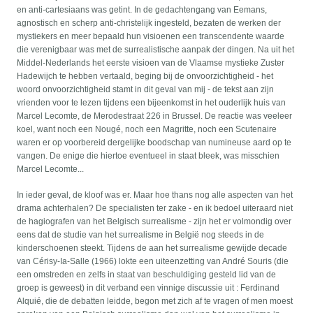
en anti-cartesiaans was getint. In de gedachtengang van Eemans,
agnostisch en scherp anti-christelijk ingesteld, bezaten de werken der
mystiekers en meer bepaald hun visioenen een transcendente waarde
die verenigbaar was met de surrealistische aanpak der dingen. Na uit het
Middel-Nederlands het eerste visioen van de Vlaamse mystieke Zuster
Hadewijch te hebben vertaald, beging bij de onvoorzichtigheid - het
woord onvoorzichtigheid stamt in dit geval van mij - de tekst aan zijn
vrienden voor te lezen tijdens een bijeenkomst in het ouderlijk huis van
Marcel Lecomte, de Merodestraat 226 in Brussel. De reactie was veeleer
koel, want noch een Nougé, noch een Magritte, noch een Scutenaire
waren er op voorbereid dergelijke boodschap van numineuse aard op te
vangen. De enige die hiertoe eventueel in staat bleek, was misschien
Marcel Lecomte...
In ieder geval, de kloof was er. Maar hoe thans nog alle aspecten van het
drama achterhalen? De specialisten ter zake - en ik bedoel uiteraard niet
de hagiografen van het Belgisch surrealisme - zijn het er volmondig over
eens dat de studie van het surrealisme in België nog steeds in de
kinderschoenen steekt. Tijdens de aan het surrealisme gewijde decade
van Cérisy-Ia-Salle (1966) lokte een uiteenzetting van André Souris (die
een omstreden en zelfs in staat van beschuldiging gesteld lid van de
groep is geweest) in dit verband een vinnige discussie uit : Ferdinand
Alquié, die de debatten leidde, begon met zich af te vragen of men moest