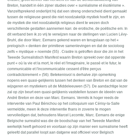
Breton, handelt in één zijner studies over « surréalisme et ésotérisme ».
Vanzelfsprekend onderlijnt hij dat een streng onderscheid dient gemaakt
tussen de religieuse geest die niet noodzakelijk mystiek hoeft te zijn, en
de mystiek die niet noodzakelijk religieus dient te wezen doch
verschillende gestalten aannemen kan: de erotische, de poëtische em. In
dit verband ben ik zo vrij te verwijzen naar de stellingen van Lucien Lévy-
Bruhl, die door Marc. Eemans gekend waren en terugslaan op het «
prelogisch » denken der primitieve samenlevingen en dat de socioloog
zelfs « mystique » noemde (55) . Crastre is getroffen door die zin in het
Tweede Surrealistisch Manifest waarin Breton spreekt over dat opperste
punt « où la vie et la mort, le réel et l'imaginaire, le passé et le futur, le
communicable et l'incommunicable cessent d'être perçus
contradictoirement » (56). Betekenisvol is derhalve zijn opmerking
nopens een quasi-gelijkenis tussen het denken van Breton en dat van de
wijsgeren en mystiekers uit de Middeleeuwen (57). De aandachtige lezer
zal op zijn beurt een quasi-gelijkenis vaststellen tussen de ideeën van
André Breton en deze van Marc. Eemans. Vermits ik hoger reeds de
interventie van Paul Bénichou op het colloquium van Cérisy-la-Salle
vermeldde, meen ik deze interventie thans in zoverre te mogen
vervolledigen dat, behoudens Marcel Lecomte, Marc. Eemans de enige
Belgische surrealist was die de boodschap van het Tweede Manifest
werkelijk heeft gehoord en voortaan op zijn manier een surrealisme heeft
geleefd dat parallel loopt aan datgene wat officieel voor Belgisch