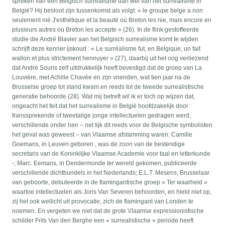
spreken van een Belgisch surrealisme dan wel van het surrealisme in
België? Hij besloot zijn tussenkomst als volgt: « le groupe belge a non
seulement nié J'esthétique et la beauté où Breton les nie, mais encore en
plusieurs autres où Breton les accepte » (26). In de flink gestoffeerde
studie die André Blavier aan het Belgisch surrealisme komt te wijden
schrijft deze kenner ijskoud : « Le surréalisme fut, en Belgique, un fait
wallon et plus strictement hennuyer » (27), daarbij uit het oog verliezend
dat André Souris zelf uitdrukkelijk heeft bevestigd dat de groep van La
Louvière, met Achille Chavée en zijn vrienden, wat tien jaar na de
Brusselse groep tot stand kwam en reeds tot de tweede surrealistische
generatie behoorde (28). Wat mij betreft wil ik er toch op wijzen dat,
ongeacht het feit dat het surrealisme in België hoofdzakelijk door
franssprekende of tweetalige jonge intellectuelen gedragen werd,
verschillende onder hen – net Iijk dit reeds voor de Belgische symbolisten
het geval was geweest – van Vlaamse afstamming waren: Camille
Goemans, in Leuven geboren , was de zoon van de bestendige
secretaris van de Koninklijke Vlaamse Academie voor taal en letterkunde
-; Marc. Eemans, in Dendermonde ter wereld gekomen, publiceerde
verschillende dichtbundels in het Nederlands; E.L.T. Mesens, Brusselaar
van geboorte, debuteerde in de flamingantische groep « Ter waarheid »
waartoe intellectuelen als Joris Van Severen behoorden, en hield niet op,
zij het ook wellicht uit provocatie, zich de flamingant van Londen te
noemen. En vergeten we niet dat de grote Vlaamse expressionistische
schilder Frits Van den Berghe een « surrealistische » periode heeft