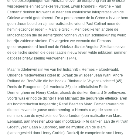
en de bespiegelingen van Nietzsche over de oorsprong van de Griekse
wijsbegeerte en het Griekse treurspel. Erwin Rhode's « Psyché » had
Eernans' denken trouwens al naar een esoterische interpretatie van de
Griekse wereld gedraineerd. De « permanence de la Grèce » is voor hem
geen droombeeld en zijn surrealistische vriend Paul Colinet noemde
hem niet zonder reden « Marc le Grec ». Men bekijke ten andere de
landschappen die de aehtergrond vonnen van zijn schilderkunstig werk:
het zijn zuiderse streken. En vergeten we evenmin dat Eemans
gecorrespondeerd heeft met de Griekse dichter Angelos Sikelianos over
de delfische spelen die deze laatste nieuw leven wilde inblazen: jammer
dat deze briefwisseling verdwenen is (44).
Maar middelerwijl zijn we van het tijdschrift « Hèrmes » afgedwaald.
Onder de medewerkers citeer ik lukraak de wijsgeer Jean Wahl, André
Rolland de Renéville die het boek « Rimbaud le Voyant » schreef (45),
Denis de Rougemont (cfr. voetnota 36), de oriëntalisten Emile
Dermenghem en Henry Corbin, alsook de denker Bernard Groethuysen.
Voorts was er nog de dichter Henri Michaux die gedurende ettelijke jaren
als hoofdredacteur fungeerde ; René Baert en Marc. Eemans waren de
directeurs van de ganse onderneming. « Hermès » wijdde speciale
nummers aan de mystiek in de Nederlanden (een realisatie van Marc.
Eemans), aan Meester Ekkehard (hoofdzakelijk te danken aan de vlijt van
Groethuysen), aan Ruusbroec, aan de mystiek van de Islam
(samengesteld door Henry Corbin). Dankzij de competentie van Henry