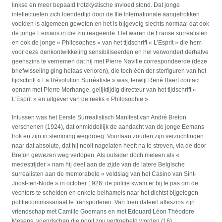
Iinkse en meer bepaald trotzkystische invloed stond. Dat jonge
intellectuelen zich toendertijd door de Ille Internationale aangetrokken
voelden is algemeen geweten en het is bijgevolg slechts normaal dat ook
de jonge Eemans in die zin reageerde. Het waren de Franse surrealisten
en ook de jonge « Philosophes » van het tijdschrift « L'Esprit » die hem
voor deze denkontwikkeling sensibiliseerden en hel verwondert derhalve
geenszins te vernemen dat hij met Pierre Naville correspondeerde (deze
briefwisseling ging helaas verloren), die toch één der sterfiguren van het
tijdschrift « La Révolution Surréaliste » was, terwijl René Baert contact
opnam met Pierre Morhange, gelijktijdig directeur van het tijdschrift «
L'Esprit » en uitgever van de reeks « Philosophie ».
Intussen was het Eerste Surrealistisch Manifest van André Breton
verschenen (1924), dat onmiddellijk de aandacht van de jonge Eemans
trok en zijn in stemming wegdroeg. Voortaan zouden zijn verzuchtingen
naar dat absolute, dat hij nooit nagelaten heeft na te streven, via de door
Breton gewezen weg verlopen. Als outsider doch meteen als «
medestrijder » nam hij deel aan de zijde van de latere Belgische
surrealisten aan de memorabele « veldslag van het Casino van Sint-
Joost-ten-Node » in october 1926: de politie kwam er bij te pas om de
vechters te scheiden en enkele belhamels naar het dichtst bijgelegen
politiecommissariaat te transporteren. Van toen dateert alleszins zijn
vriendschap met Camille Goemans en met Edouard Léon Théodore
Mesens, vriendschap die nooit zou vertroebeld worden (16).