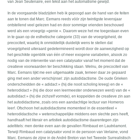
van Jean Seutenaire, een tekst aan het automatisme gewijd.
In de voorgaande bladzijden heb ik gepoogd aan de hand van de feiten
aan te tonen dat Marc. Eemans reeds vóór zijn twintigste levensjaar
ontstellend veel gelezen had en door sommige vrienden beschouwd
werd als een vroegrijp «genie ». Daarom weze het me toegestaan even
in te gaan op de esthetische categorie (33) van de vroegrijpheid, de
precociteit, waarbij ik onmiddellijk duidelijk wens te stellen dat
vroegrijpheid uiteraard gedetermineerd wordt door de aanwezigheid op
het geschikte ogenblik van één of meer exogene variabelen, alsook zo
nodig van de interventie van een catalysator vanaf het moment dat de
creatieve voorwaarden ter beschikking staan. Welnu, de precociteit van
Marc. Eemans lijkt me een uitgemaakte zaak, temeer daar ze gepaard
ging met een ander verschijnsel: zijn autodidactisme. De oude Grieken
onderscheidden de « adidact » (hij die nooit scholing kreeg) en de «
heterodidact » (hij die door een leermeester onderwezen werd) van de «
autodidact » (hij die zichzelf vormde), en koppelden de creatieve zin aan
het autodidactisme, zoals ons een aandachtige lectuur van Homeros
leer!. Ofschoon het autodidactisme momenteel in de essentieel «
heterodidactische » wetenschappelijke middens een slechte pers heeft,
handhaaft het literair en artistiek autodidactisme daarentegen zijn
adeltitels: men denke even aan de gevallen Rimbaud en Lautréamont.
Terwijl Rimbaud een catalysator vond in de persoon van Verlaine, vond
Marc. Eemans de zijne in de André Breton van het Tweede Surrealistisch