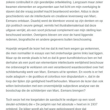
zekere continuïteit in zijn geestelijke ontwikkeling. Langzaam maar zeker
kwamen elementen en argumenten aan het licht om mijn overtuiging te
staven dat die vraag positief macht beantwoord worden. Aldus is deze
geschiedenis van de intellectuele en creatieve levensweg van Marc.
Eemans ontstaan. Daarbij werd de klemtoon vooral op zijn denken en op
zijn poëtisch oeuvre gelegd, vermits het illustratiemateriaal dat deze
uitgave verrijkt, als een soort picturaal complement van mijn stelling kan
beschouwd worden. Overigens bleven om voor de hand liggende
redenen, biografische en andere gegevens buiten beschouwing.
Hopelijk vergeeft de lezer het me dat ik met hem wegen ga verkennen,
die men normaliter in essays van het onderhavige genre links laat liggen.
Maar op de eerste plaats is het zo dat ik geen kunsthistoricus ben en het
derhalve als een punt van elementaire intellectuele eerlijkheid beschouw
me onbevoegd te verklaren om een verantwoord waardeoordeel over het
schilderkunstig werk van Marc. Eemans uit te spreken. En voorts is er het
oude adagium « de gustibus et coloribus non disputandum », dat in de
loop der tijden zijn geldigheid heeft behouden. Waarom de lezer dan ook
willen beïnvloeden met een onvermijdelijk subjectieve analyse van de
boodschap die de schilderijen van Marc. Eemans brengen?
Toch weze het me toegelaten de aandacht te vestigen op een soort
sleutel-schilderij die « De pelgrim van het absolute » heet en in 1937
ontstond. De kijker wordt als het ware gebiologeerd door dat