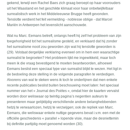
gekend, terwijl een Rachel Baes zich graag beroept op haar voorouders
uit het Waasland en het geschikte klimaat voor haar onbetwijfelbaar
surrealistisch werk in het Middeleeuwse Brugge heeft gevonden.
Tenslotte verdient het feit vermelding - noblesse oblige - dat Marcel
Mariën in Antwerpen het levenslicht aanschouwde.
Wat nu Marc. Eemans betreft, onlangs heeft hij zelf het probleem van zijn
toegehorigheid tot het surrealisme gesteld, en verklaard dat hij zonder
het surrealisme nooit zou geworden zijn wat hij tenslotte geworden is
(29). Volstaat dergelijke verklaring evenwel om in hem een waarachtige
surrealist te begroeten? Het probleem lijkt me ingewikkeld, maar toch
meen ik die vraag bevestigend te moeten beantwoorden, alhoewel
Eemans beslist een speciaal type van surrealist blijkt te wezen. Het ligt in
de bedoeling deze stelling in de volgende paragrafen te verdedigen.
Alvorens van wal te steken wens ik toch te onderlijnen dat men enkele
recente publicaties beslist buiten beschouwing moet laten: het speciaal
nummer van het « Journal des Poètes », omdat hier de kaarten vervalst
worden door weliswaar op twintig pagina’s negentien auteurs te
presenteren maar gelijktijdig verschillende andere belanghebbenden
hetzij te verwaarlozen, hetzij te verzwijgen; ook de repliek van Marc.
Eemans, die weliswaar enkele nuttige gegevens bevat i.v.m. een met de
officiële geschiedenis « parallel » lopende visie, maar die desniettemin
bij definitie partijdig moet genoemd worden (30).