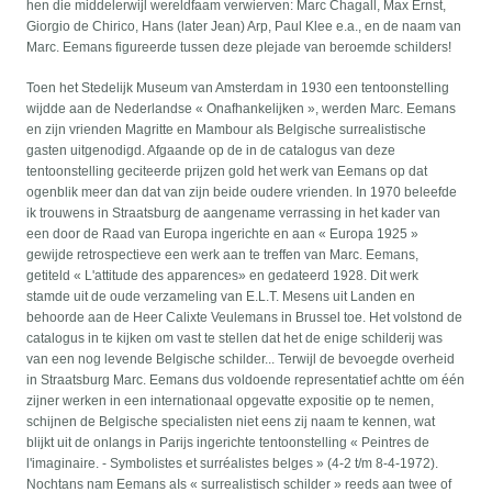
hen die middelerwijl wereldfaam verwierven: Marc Chagall, Max Ernst,
Giorgio de Chirico, Hans (later Jean) Arp, Paul Klee e.a., en de naam van
Marc. Eemans figureerde tussen deze pIejade van beroemde schilders!
Toen het Stedelijk Museum van Amsterdam in 1930 een tentoonstelling
wijdde aan de Nederlandse « Onafhankelijken », werden Marc. Eemans
en zijn vrienden Magritte en Mambour aIs Belgische surrealistische
gasten uitgenodigd. Afgaande op de in de catalogus van deze
tentoonstelling geciteerde prijzen gold het werk van Eemans op dat
ogenblik meer dan dat van zijn beide oudere vrienden. In 1970 beleefde
ik trouwens in Straatsburg de aangename verrassing in het kader van
een door de Raad van Europa ingerichte en aan « Europa 1925 »
gewijde retrospectieve een werk aan te treffen van Marc. Eemans,
getiteld « L'attitude des apparences» en gedateerd 1928. Dit werk
stamde uit de oude verzameling van E.L.T. Mesens uit Landen en
behoorde aan de Heer Calixte Veulemans in Brussel toe. Het volstond de
catalogus in te kijken om vast te stellen dat het de enige schilderij was
van een nog levende Belgische schilder... Terwijl de bevoegde overheid
in Straatsburg Marc. Eemans dus voldoende representatief achtte om één
zijner werken in een internationaal opgevatte expositie op te nemen,
schijnen de Belgische specialisten niet eens zij naam te kennen, wat
blijkt uit de onlangs in Parijs ingerichte tentoonstelling « Peintres de
l'imaginaire. - Symbolistes et surréalistes belges » (4-2 t/m 8-4-1972).
Nochtans nam Eemans aIs « surrealistisch schilder » reeds aan twee of