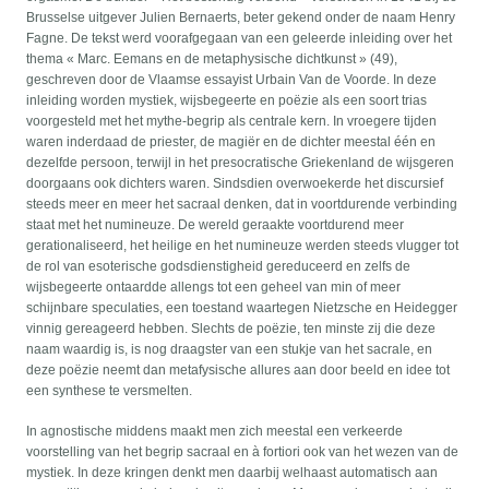
Brusselse uitgever Julien Bernaerts, beter gekend onder de naam Henry
Fagne. De tekst werd voorafgegaan van een geleerde inleiding over het
thema « Marc. Eemans en de metaphysische dichtkunst » (49),
geschreven door de Vlaamse essayist Urbain Van de Voorde. In deze
inleiding worden mystiek, wijsbegeerte en poëzie als een soort trias
voorgesteld met het mythe-begrip als centrale kern. In vroegere tijden
waren inderdaad de priester, de magiër en de dichter meestal één en
dezelfde persoon, terwijl in het presocratische Griekenland de wijsgeren
doorgaans ook dichters waren. Sindsdien overwoekerde het discursief
steeds meer en meer het sacraal denken, dat in voortdurende verbinding
staat met het numineuze. De wereld geraakte voortdurend meer
gerationaliseerd, het heilige en het numineuze werden steeds vlugger tot
de rol van esoterische godsdienstigheid gereduceerd en zelfs de
wijsbegeerte ontaardde allengs tot een geheel van min of meer
schijnbare speculaties, een toestand waartegen Nietzsche en Heidegger
vinnig gereageerd hebben. Slechts de poëzie, ten minste zij die deze
naam waardig is, is nog draagster van een stukje van het sacrale, en
deze poëzie neemt dan metafysische allures aan door beeld en idee tot
een synthese te versmelten.
In agnostische middens maakt men zich meestal een verkeerde
voorstelling van het begrip sacraal en à fortiori ook van het wezen van de
mystiek. In deze kringen denkt men daarbij welhaast automatisch aan