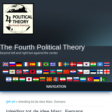
Skip to main content
The Fourth Political Theory
beyond left and right but against the center
NAVIGATION
आप यहाँ हैं
मुख्य पृष्ठ
» Inleiding tot de idee Marc. Eemans
Inleiding tot de idee Marc. Eemans