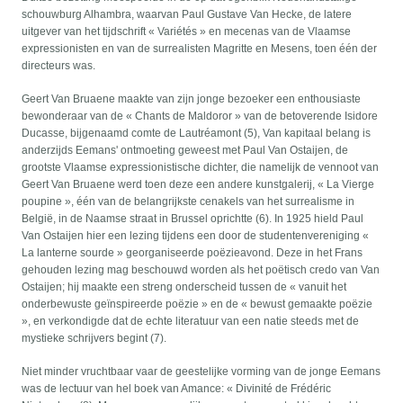
schouwburg Alhambra, waarvan Paul Gustave Van Hecke, de latere
uitgever van het tijdschrift « Variétés » en mecenas van de Vlaamse
expressionisten en van de surrealisten Magritte en Mesens, toen één der
directeurs was.
Geert Van Bruaene maakte van zijn jonge bezoeker een enthousiaste
bewonderaar van de « Chants de Maldoror » van de betoverende Isidore
Ducasse, bijgenaamd comte de Lautréamont (5), Van kapitaal belang is
anderzijds Eemans' ontmoeting geweest met Paul Van Ostaijen, de
grootste Vlaamse expressionistische dichter, die namelijk de vennoot van
Geert Van Bruaene werd toen deze een andere kunstgalerij, « La Vierge
poupine », één van de belangrijkste cenakels van het surrealisme in
België, in de Naamse straat in Brussel oprichtte (6). In 1925 hield Paul
Van Ostaijen hier een lezing tijdens een door de studentenvereniging «
La lanterne sourde » georganiseerde poëzieavond. Deze in het Frans
gehouden lezing mag beschouwd worden als het poëtisch credo van Van
Ostaijen; hij maakte een streng onderscheid tussen de « vanuit het
onderbewuste geïnspireerde poëzie » en de « bewust gemaakte poëzie
», en verkondigde dat de echte literatuur van een natie steeds met de
mystieke schrijvers begint (7).
Niet minder vruchtbaar vaar de geestelijke vorming van de jonge Eemans
was de lectuur van hel boek van Amance: « Divinité de Frédéric