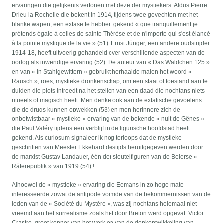
ervaringen die gelijkenis vertonen met deze der mystiekers. Aldus Pierre
Drieu la Rochelle die bekent in 1914, tijdens twee gevechten met het
blanke wapen, een extase te hebben gekend « que tranquillement je
prétends égale à celles de sainte Thérèse et de n'importe qui s'est élancé
à la pointe mystique de la vie » (51). Ernst Jünger, een andere oudstrijder
1914-18, heeft uitvoerig gehandeld over verschillende aspecten van de
oorlog als inwendige ervaring (52). De auteur van « Das Wäldchen 125 »
en van « In Stahlgewittern » gebruikt herhaalde malen het woord «
Rausch », roes, mystieke dronkenschap, om een staat of toestand aan te
duiden die plots intreedt na het stellen van een daad die nochtans niets
ritueels of magisch heeft. Men denke ook aan de extatische gevoelens
die de drugs kunnen opwekken (53) en men herinnere zich de
onbetwistbaar « mystieke » ervaring van de bekende « nuit de Gênes »
die Paul Valéry tijdens een verblijf in de ligurische hoofdstad heeft
gekend. Als curiosum signaleer ik nog terloops dat de mystieke
geschriften van Meester Ekkehard destijds heruitgegeven werden door
de marxist Gustav Landauer, één der sleutelfiguren van de Beierse «
Räterepublik » van 1919 (54) !
Alhoewel de « mystieke » ervaring die Eemans in zo hoge mate
interesseerde zowat de antipode vormde van de bekommernissen van de
leden van de « Société du Mystère », was zij nochtans helemaal niet
vreemd aan het surrealisme zoals het door Breton werd opgevat. Victor
Crastre, groot kenner van het werk en van de denkontwikkeling van