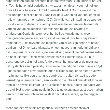
superstitie en aan de bekende uitspraak van Marx: « opium voor het volk
». Toch is het onjuist godsdienst, kwezelarij en de zin voor het heilige
door elkaar te haspelen. In 1917 verrastte Rudolf Otto de wereld der
deskundigen met zijn boek « Das Heilige » waarin hij voor het eerst de
notie « numineus » omschreef (50). Omwille van zijn stelling de weerden
« God » en « godsdienst » vermijdend, was het er hem om te doen de
vormen van de bij definitie niet-rationele religieuse ervaring te
analyseren. Geplaatst tegenover het heilige kent de mens twee
divergerende gevoelens: een gevoel van angst t.o.v. het « mysterium
tremendum », de mysterieuse majesteit van al wat zijn begrip te boven
gaat en ·het Onkenbare uitmaakt; en een gevoel van nederigheid t.o.v.
het « mysterium fascinans », de aantrekkingskracht die het bovenaardse
op hem uitoefent. Deze twee gevoelens zijn « numineus », d.i. hun
oorsprong berust in het gans Andere en zij herinneren er de mens aan
dat hij slechts een bijkomstig iets is in de oneindigheid van ruimte en tijd .
Tijdens bepaalde bevoorrechte ogen blikken slaagt er de mens evenwel
in zijn menselijke begrenzing te doorbreken, buiten zichzelf te treden,
verrukking te leren kennen , een toestand die intreedt onmiddellijk na wat
men in de mystieke literatuur de « duistere nacht » noemt, de nacht van
de ziel. Het is geenszins nodig in God te geloven, maar abstractie maken
van zijn inauthentisch leven volstaat om dat te ervaren, lijk Heidegger
zegt.
Meer dan één volstrekt areligieus auteur heeft ons bericht over