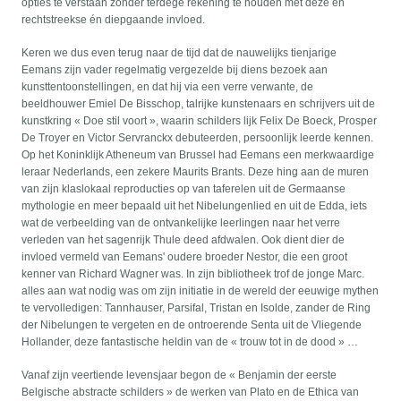
opties te verstaan zonder terdege rekening te houden met deze én
rechtstreekse én diepgaande invloed.
Keren we dus even terug naar de tijd dat de nauwelijks tienjarige
Eemans zijn vader regelmatig vergezelde bij diens bezoek aan
kunsttentoonstellingen, en dat hij via een verre verwante, de
beeldhouwer Emiel De Bisschop, talrijke kunstenaars en schrijvers uit de
kunstkring « Doe stil voort », waarin schilders lijk Felix De Boeck, Prosper
De Troyer en Victor Servranckx debuteerden, persoonlijk leerde kennen.
Op het Koninklijk Atheneum van Brussel had Eemans een merkwaardige
leraar Nederlands, een zekere Maurits Brants. Deze hing aan de muren
van zijn klaslokaal reproducties op van taferelen uit de Germaanse
mythologie en meer bepaald uit het Nibelungenlied en uit de Edda, iets
wat de verbeelding van de ontvankelijke leerlingen naar het verre
verleden van het sagenrijk Thule deed afdwalen. Ook dient dier de
invloed vermeld van Eemans' oudere broeder Nestor, die een groot
kenner van Richard Wagner was. In zijn bibliotheek trof de jonge Marc.
alles aan wat nodig was om zijn initiatie in de wereld der eeuwige mythen
te vervolledigen: Tannhauser, Parsifal, Tristan en Isolde, zander de Ring
der Nibelungen te vergeten en de ontroerende Senta uit de Vliegende
Hollander, deze fantastische heldin van de « trouw tot in de dood » …
Vanaf zijn veertiende levensjaar begon de « Benjamin der eerste
Belgische abstracte schilders » de werken van Plato en de Ethica van