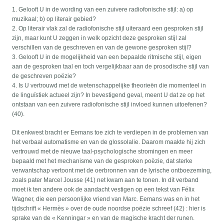
1. Gelooft U in de wording van een zuivere radiofonische stijl: a) op
muzikaal; b) op literair gebied?
2. Op literair vlak zal de radiofonische stijl uiteraard een gesproken stijl
zijn, maar kunt U zeggen in welk opzicht deze gesproken stijl zal
verschillen van de geschreven en van de gewone gesproken stijl?
3. Gelooft U in de mogelijkheid van een bepaalde ritmische stijl, eigen
aan de gesproken taal en toch vergelijkbaar aan de prosodische stijl van
de geschreven poëzie?
4. Is U vertrouwd met de wetenschappelijke theorieën die momenteel in
de linguïstiek actueel zijn? In bevestigend geval, meent U dat ze op het
ontstaan van een zuivere radiofonische stijl invloed kunnen uitoefenen?
(40).
Dit enkwest bracht er Eemans toe zich te verdiepen in de problemen van
het verbaal automatisme en van de glossolalie. Daarom maakte hij zich
vertrouwd met de nieuwe taal-psychologische stromingen en meer
bepaald met het mechanisme van de gesproken poëzie, dat sterke
verwantschap vertoont met de oerbronnen van de lyrische ontboezeming,
zoals pater Marcel Jousse (41) net kwam aan te tonen. In dit verband
moet ik ten andere ook de aandacht vestigen op een tekst van Félix
Wagner, die een persoonlijke vriend van Marc. Eemans was en in het
tijdschrift « Hermès » over de oude noordse poëzie schreef (42) : hier is
sprake van de « Kenningar » en van de magische kracht der runen.