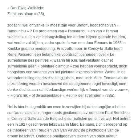
« Das Ewig-Weibliche
Zieht uns hinan » (38),
zodat hij wel ontvankelijk moest zijn voor Breton', boodschap van «
l'amour fou » ? De problemen van « l'amour fou » en van « l'amour
sublime » zullen zijn belangstelling ten andere blijven gaande houden,
wat verder zal blijken, zodra sprake is van een door Eemans in 1965 in
Knokke gedane mededeling. Er is zelfs meer: in Cérisy-la-Salle heeft
René Passeron een belangrijke voordracht gehouden over « Le
surréalisme des peintres », waarin hij o.m. laat verstaan dat het
surrealisme geen « peinture d'amour » zou hebben voortgebracht, doch
hoogstens een variante van het picturaal expressionisme. Welnu, in de
veronderstelling dat deze stelling juist is, moet toch Marc. Eemans als de
uitzondering worden beschouwd die de algemene regel bevestigt; men
denke slechts aan schilderkunstige werken lijk « Tempel van de vrouw »,
« Flora’s rijk » of de assemblage « Het rijk der strelingen » (38a).
Het is hier het ogenblik om even te verwijlen bij de belangrijke « Lettre
sur l'automatisme », hoger reeds geciteerd n.a.v. een door Paul Bénichou
in Cérisy-Ia-Salle aan de Belgische surrealisten gericht verwijt. Het betreft
een in 1927 geschreven tekst waarin Marc. Eemans, zich beroepend op
de theorieën van Freud en van Ivan Pavlov; de psychologie van de
droom beschrijft. Onder de onuitgegeven teksten van onze auteur