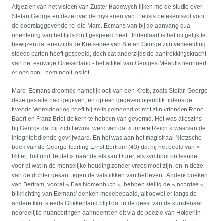
Afgezien van het visioen van Zuster Hadewych lijken me de studie over
Stefan George en deze over de mysteriën van Eleusis betekenisvol voor
de doorslaggevende rol die Marc. Eemans van bij de aanvang qua
oriëntering van het tijdschrift gespeeld heeft. Inderdaad is het mogelijk te
bewijzen dat enerzijds de Kreis-idee van Stefan George zijn verbeelding
steeds parten heeft gespeeld, doch dat anderzijds de aantrekkingskracht
van het eeuwige Griekenland - het artikel van Georges Méautis herinnert
er ons aan - hem nooit losliet.
Marc. Eemans droomde namelijk ook van een Kreis, zoals Stefan George
deze gestalte had gegeven, en op een gegeven ogenblik tijdens de
tweede Wereldoorlog heeft hij zelfs gemeend er met zijn vrienden René
Baert en Franz Briel de kern te hebben van gevormd. Het was alleszins
bij George dat bij zich bewust werd van dat « innere Reich » waarvan de
integriteit diende gevrijwaard. En het was aan het magistraal Nietzsche-
boek van de George-leerling Ernst Bertram (43) dat hij het beeld van «
Ritter, Tod und Teufel », naar de ets van Dürer, als symbool ontleende
voor al wat in de menselijke houding zonder vrees moet zijn, en in deze
van de dichter gekant tegen de valstrikken van het leven . Andere boeken
van Bertram, vooral « Das Nomenbuch », hebben stellig de « noordse »
blikrichting van Eemans' denken medebepaald, alhoewel er langs de
andere kant steeds Griekenland blijft dat in de geest van de kunstenaar
noordelijke nuanceringen aanneemt en dit via de poëzie van Hölderlin