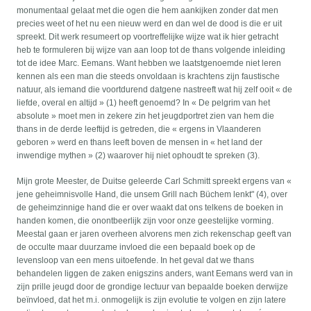
monumentaal gelaat met die ogen die hem aankijken zonder dat men
precies weet of het nu een nieuw werd en dan wel de dood is die er uit
spreekt. Dit werk resumeert op voortreffelijke wijze wat ik hier getracht
heb te formuleren bij wijze van aan loop tot de thans volgende inleiding
tot de idee Marc. Eemans. Want hebben we laatstgenoemde niet leren
kennen als een man die steeds onvoldaan is krachtens zijn faustische
natuur, als iemand die voortdurend datgene nastreeft wat hij zelf ooit « de
liefde, overal en altijd » (1) heeft genoemd? In « De pelgrim van het
absolute » moet men in zekere zin het jeugdportret zien van hem die
thans in de derde leeftijd is getreden, die « ergens in Vlaanderen
geboren » werd en thans leeft boven de mensen in « het land der
inwendige mythen » (2) waarover hij niet ophoudt te spreken (3).
Mijn grote Meester, de Duitse geleerde Carl Schmitt spreekt ergens van «
jene geheimnisvolle Hand, die unsem Grill nach Büchem lenkt" (4), over
de geheimzinnige hand die er over waakt dat ons telkens de boeken in
handen komen, die onontbeerlijk zijn voor onze geestelijke vorming.
Meestal gaan er jaren overheen alvorens men zich rekenschap geeft van
de occulte maar duurzame invloed die een bepaald boek op de
levensloop van een mens uitoefende. In het geval dat we thans
behandelen liggen de zaken enigszins anders, want Eemans werd van in
zijn prille jeugd door de grondige lectuur van bepaalde boeken derwijze
beïnvloed, dat het m.i. onmogelijk is zijn evolutie te volgen en zijn latere