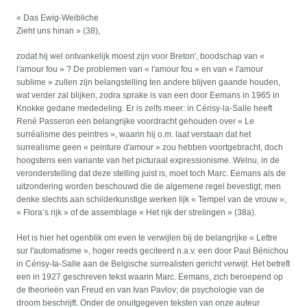
« Das Ewig-Weibliche
Zieht uns hinan » (38),
zodat hij wel ontvankelijk moest zijn voor Breton', boodschap van «
l'amour fou » ? De problemen van « l'amour fou » en van « l'amour
sublime » zullen zijn belangstelling ten andere blijven gaande houden,
wat verder zal blijken, zodra sprake is van een door Eemans in 1965 in
Knokke gedane mededeling. Er is zelfs meer: in Cérisy-la-Salle heeft
René Passeron een belangrijke voordracht gehouden over « Le
surréalisme des peintres », waarin hij o.m. laat verstaan dat het
surrealisme geen « peinture d'amour » zou hebben voortgebracht, doch
hoogstens een variante van het picturaal expressionisme. Welnu, in de
veronderstelling dat deze stelling juist is, moet toch Marc. Eemans als de
uitzondering worden beschouwd die de algemene regel bevestigt; men
denke slechts aan schilderkunstige werken lijk « Tempel van de vrouw »,
« Flora’s rijk » of de assemblage « Het rijk der strelingen » (38a).
Het is hier het ogenblik om even te verwijlen bij de belangrijke « Lettre
sur l'automatisme », hoger reeds geciteerd n.a.v. een door Paul Bénichou
in Cérisy-Ia-Salle aan de Belgische surrealisten gericht verwijt. Het betreft
een in 1927 geschreven tekst waarin Marc. Eemans, zich beroepend op
de theorieën van Freud en van Ivan Pavlov; de psychologie van de
droom beschrijft. Onder de onuitgegeven teksten van onze auteur