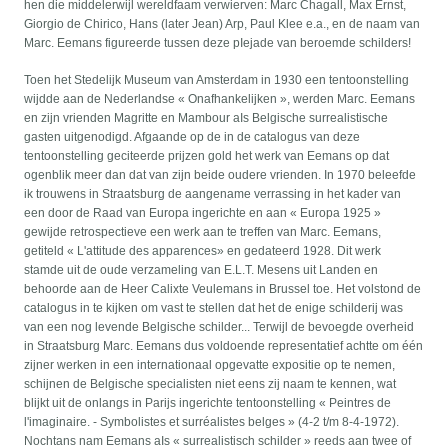
hen die middelerwijl wereldfaam verwierven: Marc Chagall, Max Ernst,
Giorgio de Chirico, Hans (later Jean) Arp, Paul Klee e.a., en de naam van
Marc. Eemans figureerde tussen deze pIejade van beroemde schilders!
Toen het Stedelijk Museum van Amsterdam in 1930 een tentoonstelling
wijdde aan de Nederlandse « Onafhankelijken », werden Marc. Eemans
en zijn vrienden Magritte en Mambour aIs Belgische surrealistische
gasten uitgenodigd. Afgaande op de in de catalogus van deze
tentoonstelling geciteerde prijzen gold het werk van Eemans op dat
ogenblik meer dan dat van zijn beide oudere vrienden. In 1970 beleefde
ik trouwens in Straatsburg de aangename verrassing in het kader van
een door de Raad van Europa ingerichte en aan « Europa 1925 »
gewijde retrospectieve een werk aan te treffen van Marc. Eemans,
getiteld « L'attitude des apparences» en gedateerd 1928. Dit werk
stamde uit de oude verzameling van E.L.T. Mesens uit Landen en
behoorde aan de Heer Calixte Veulemans in Brussel toe. Het volstond de
catalogus in te kijken om vast te stellen dat het de enige schilderij was
van een nog levende Belgische schilder... Terwijl de bevoegde overheid
in Straatsburg Marc. Eemans dus voldoende representatief achtte om één
zijner werken in een internationaal opgevatte expositie op te nemen,
schijnen de Belgische specialisten niet eens zij naam te kennen, wat
blijkt uit de onlangs in Parijs ingerichte tentoonstelling « Peintres de
l'imaginaire. - Symbolistes et surréalistes belges » (4-2 t/m 8-4-1972).
Nochtans nam Eemans aIs « surrealistisch schilder » reeds aan twee of