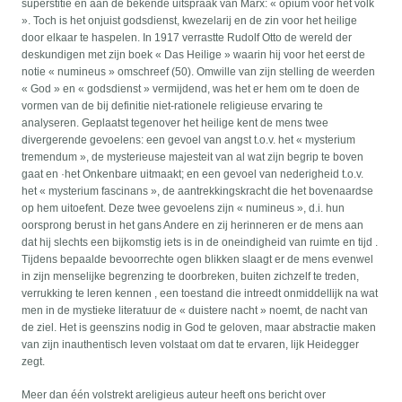
superstitie en aan de bekende uitspraak van Marx: « opium voor het volk
». Toch is het onjuist godsdienst, kwezelarij en de zin voor het heilige
door elkaar te haspelen. In 1917 verrastte Rudolf Otto de wereld der
deskundigen met zijn boek « Das Heilige » waarin hij voor het eerst de
notie « numineus » omschreef (50). Omwille van zijn stelling de weerden
« God » en « godsdienst » vermijdend, was het er hem om te doen de
vormen van de bij definitie niet-rationele religieuse ervaring te
analyseren. Geplaatst tegenover het heilige kent de mens twee
divergerende gevoelens: een gevoel van angst t.o.v. het « mysterium
tremendum », de mysterieuse majesteit van al wat zijn begrip te boven
gaat en ·het Onkenbare uitmaakt; en een gevoel van nederigheid t.o.v.
het « mysterium fascinans », de aantrekkingskracht die het bovenaardse
op hem uitoefent. Deze twee gevoelens zijn « numineus », d.i. hun
oorsprong berust in het gans Andere en zij herinneren er de mens aan
dat hij slechts een bijkomstig iets is in de oneindigheid van ruimte en tijd .
Tijdens bepaalde bevoorrechte ogen blikken slaagt er de mens evenwel
in zijn menselijke begrenzing te doorbreken, buiten zichzelf te treden,
verrukking te leren kennen , een toestand die intreedt onmiddellijk na wat
men in de mystieke literatuur de « duistere nacht » noemt, de nacht van
de ziel. Het is geenszins nodig in God te geloven, maar abstractie maken
van zijn inauthentisch leven volstaat om dat te ervaren, lijk Heidegger
zegt.
Meer dan één volstrekt areligieus auteur heeft ons bericht over