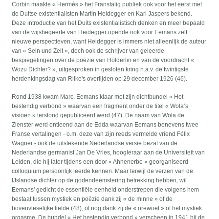
Corbin maakte « Hermès » het Franstalig publiek ook voor het eerst met
de Duitse existentialisten Martin Heidegger en Karl Jaspers bekend.
Deze introductie van het Duits existentialistisch denken en meer bepaald
van de wijsbegeerte van Heidegger opende ook voor Eemans zelf
nieuwe perspectieven, want Heidegger is immers niet alleenlijk de auteur
van « Sein und Zeit », doch ook de schrijver van geleerde
bespiegelingen over de poëzie van Hölderlin en van de voordracht «
Wozu Dichter? », uitgesproken in gesloten kring n.a.v. de twintigste
herdenkingsdag van Rilke's overlijden op 29 december 1926 (46).
Rond 1938 kwam Marc. Eemans klaar met zijn dichtbundel « Het
bestendig verbond » waarvan een fragment onder de titel « Wola’s
visioen » terstond gepubliceerd werd (47). De naam van Wola de
Zienster werd ontleend aan de Edda waarvan Eemans benevens twee
Franse vertalingen - o.m. deze van zijn reeds vermelde vriend Félix
Wagner - ook de uitstekende Nederlandse versie bezat van de
Nederlandse germanist Jan De Vries, hoogleraar aan de Universiteit van
Leiden, die hij later tijdens een door « Ahnenerbe » georganiseerd
colloquium persoonlijk leerde kennen. Maar terwijl de verzen van de
IJslandse dichter op de godendeemstering betrekking hebben, wil
Eemans' gedicht de essentiële eenheid onderstrepen die volgens hem
bestaat tussen mystiek en poëzie dank zij « de minne » of de
bovenvleselijke liefde (48), of nog dank zij de « orewoet » of het mystiek
orgasme. De bundel « Het bestendig verbond » verscheen in 1941 bij de