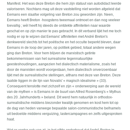
Manifest. Het was deze Breton die hem zijn statuut van autodidact leerde
valoriseren. Nochtans mag uit deze vaststelling niet worden afgeleid dat
Eemans een slaafse volgeling van Breton zou geworden zijn. Neen,
Eemans heeft Breton ·hoogstens tweemaal ontmoet en dan nog veeleer
toevallig ; wèl heeft hij steeds de ontdekte affiniteiten naar waarde
geschat en op zijn manier te pas gebracht. In dit verband lijkt het me toch
nodig er op te wijzen dat Eemans' affiniteiten met André Breton's
denkwereld slechts tot het poëtische en het occulte beperkt bleven, daar
Eemans in de loop der jaren, op politiek gebied, totaal andere wegen
ging dan Breton. Voor hem blijven de marxistisch getinte
bekommernissen van het surrealisme tegennatuurlijke
geesteshoudingen, aangezien het dialectisch materialisme, zoals het
door de marxisten wordt voorgestaan, hem dialectisch onverzoenbaar
lijkt met de surrealistische stellingen, althans met deze van Breton. Deze
laatste liggen in de lijn van Novalis' « magisch idealisme » (33).
Consequent tenslotte met zichzelf en zijn « onderwerping aan de wereld
van de mythen » is Eemans in de buurt van Alfred Rosenberg's « Mythus
des 20. Jahrhunderts » beland. Dit werd hem natuurlijk in orthodox-
surrealistische middens biezonder kwalijk genomen en kost hem tot op
de dag van heden vanwege bepaalde salon-communistische belhamels
uit bedoelde middens verguizing, lastercampagnes en zelfs uitgesproken
haat.