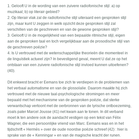
1. Gelooft U in de wording van een zuivere radiofonische stijl: a) op
muzikaal; b) op literair gebied?
2. Op literair vlak zal de radiofonische stijl uiteraard een gesproken stijl
zijn, maar kunt U zeggen in welk opzicht deze gesproken stijl zal
verschillen van de geschreven en van de gewone gesproken stijl?
3. Gelooft U in de mogelijkheid van een bepaalde ritmische stijl, eigen
aan de gesproken taal en toch vergelijkbaar aan de prosodische stijl van
de geschreven poëzie?
4. Is U vertrouwd met de wetenschappelijke theorieën die momenteel in
de linguïstiek actueel zijn? In bevestigend geval, meent U dat ze op het
ontstaan van een zuivere radiofonische stijl invloed kunnen uitoefenen?
(40).
Dit enkwest bracht er Eemans toe zich te verdiepen in de problemen van
het verbaal automatisme en van de glossolalie. Daarom maakte hij zich
vertrouwd met de nieuwe taal-psychologische stromingen en meer
bepaald met het mechanisme van de gesproken poëzie, dat sterke
verwantschap vertoont met de oerbronnen van de lyrische ontboezeming,
zoals pater Marcel Jousse (41) net kwam aan te tonen. In dit verband
moet ik ten andere ook de aandacht vestigen op een tekst van Félix
Wagner, die een persoonlijke vriend van Marc. Eemans was en in het
tijdschrift « Hermès » over de oude noordse poëzie schreef (42) : hier is
sprake van de « Kenningar » en van de magische kracht der runen.