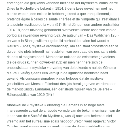
ervaringen die gelijkenis vertonen met deze der mystiekers. Aldus Pierre
Drieu la Rochelle die bekent in 1914, tijdens twee gevechten met het
blanke wapen, een extase te hebben gekend « que tranquillement je
prétends égale à celles de sainte Thérèse et de n'importe qui s'est élancé
à la pointe mystique de la vie » (51). Ernst Jünger, een andere oudstrijder
1914-18, heeft uitvoerig gehandeld over verschillende aspecten van de
oorlog als inwendige ervaring (52). De auteur van « Das Wäldchen 125 »
en van « In Stahlgewittern » gebruikt herhaalde malen het woord «
Rausch », roes, mystieke dronkenschap, om een staat of toestand aan te
duiden die plots intreedt na het stellen van een daad die nochtans niets
ritueels of magisch heeft. Men denke ook aan de extatische gevoelens
die de drugs kunnen opwekken (53) en men herinnere zich de
onbetwistbaar « mystieke » ervaring van de bekende « nuit de Gênes »
die Paul Valéry tijdens een verblijf in de ligurische hoofdstad heeft
gekend. Als curiosum signaleer ik nog terloops dat de mystieke
geschriften van Meester Ekkehard destijds heruitgegeven werden door
de marxist Gustav Landauer, één der sleutelfiguren van de Beierse «
Räterepublik » van 1919 (54) !
Alhoewel de « mystieke » ervaring die Eemans in zo hoge mate
interesseerde zowat de antipode vormde van de bekommernissen van de
leden van de « Société du Mystère », was zij nochtans helemaal niet
vreemd aan het surrealisme zoals het door Breton werd opgevat. Victor
Crastre, groot kenner van het werk en van de denkontwikkeling van