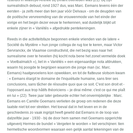
rusthuis in Miavoye-Anthée bij Dinant overleden was (21). Bij zijn
surrealistisch debuut, rond 1927 dus, was Marc. Eemans tevens één der
eersten - ja zelfs meer dan tien jaar vóór Delvaux - om de deugden van
de poëtische vervreemding van de vrouwenmode van het einde der
vorige en het begin dezer eeuw te herkennen, wat duidelijk blijkt uit
enkele zijner in « Variétés » afgedrukte pentekeningen.
Reeds in die activiteitsfaze begonnen enkele vrienden van de latere «
Société du Mystère » hun jonge collega de rug toe te keren, maar Victor
Servranckx, de Vlaamse constructivist, die net bezig was naar het
surrealisme over te hevelen (hij kocht nota bene het zonet vermelde doek
« Voetbalmatch »), liet in « Variétés » een eigenaardige nota afdrukken,
waarin hij poogde te begrijpen waarom die jonge man (sc. Marc.
Eemans) haatgevoelens kon opwekken, en tot de flatteuse slotsom kwam
: « Eemans élargit le domaine de l'inquiétude humaine, sans tirer ses
conclusions, sans tâcher de résoudre quoi que ce soit. C'est son droit et -
l'opposant aux trop hâtifs théoriciens – je dirai même: c'est ce qui me plaît
en lui » (22). Twee jaar later gebeurde echter het onvermijdelijke : Marc.
Eemans en Camille Goemans verlieten de groep om redenen die deze
laatste niet tot eer strekten. Het toeval dat in het leven en in de
geschiedenis zo vaak ingrijpt heeft gewild dat Eemans in de loop van
datzelfde jaar - 1930 - bij de door hem samen met Goemans opgerichte
uitgeverij Hermes de bundel « Vergeten te worden » liet verschijnen: tien
hermetische woordvormen waaraan een gelijk aantal tekeningen van de