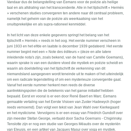
Vandaar dus de belangstelling van Eemans voor de poëzie als heilige
taal en als afstraling van het transcendente. Alle in het tijdschrift « Hermès
» verschenen studies convergeren ten andere naar dit centraal probleem,
namelijk het geheim van de poëzie als weerkaatsing van het
onuitsprekelijke en als supra-rationeel kenmiddel.
In het licht van deze enkele gegevens springt het belang van het
tijdschrift « Hermès » reeds in het oog. Het eerste nummer verscheen in
juni 1933 en het elfde en laatste is december 1939 gedateerd. Het eerste
nummer begint met een « Note des éditeurs » (deze en alle latere
inleidende nota's zijn, zoals bekend, van de hand van Camille Goemans),
waarin sprake is van een duistere vloed die mystiek en poëzie scheidt en
waarin als doelstelling van het tijdschrift de verkenning van dit
niemandsland aangegeven wordt teneinde uit te maken of het uiteindelijk
om een radicale tegenstelling of om een mysterieuze convergentie gaat.
Vanaf het eerste nummer herkent men reeds de diverse
aantrekkingspolen die de betekenis van het ganse initiatief hebben
bepaald. Eerst en vooral is er een door René Baert en Marc. Eemans
gemaakte vertaling van het Eerste Visioen van Zuster Hadewych (hoger
reeds vernoemd). Dan volgt een tekst van Jean Wahl over Kierkegaard
en het mysticisme. Vervolgens is er een essay van Friedrich Gundolf over
zijn meester Stefan George, vertaald door Sacha Goernans - Chigirinsky.
Tenslotte zijn er nog een studie van Georges Méautis over de mysteriën
van Eleusis, en een artikel van Jacques Masui over yoga en mystiek.