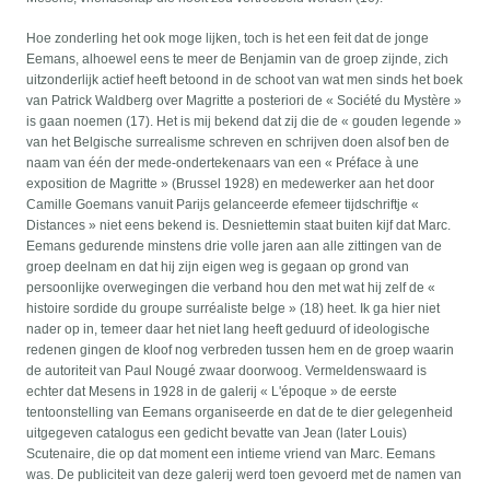
Hoe zonderling het ook moge lijken, toch is het een feit dat de jonge
Eemans, alhoewel eens te meer de Benjamin van de groep zijnde, zich
uitzonderlijk actief heeft betoond in de schoot van wat men sinds het boek
van Patrick Waldberg over Magritte a posteriori de « Société du Mystère »
is gaan noemen (17). Het is mij bekend dat zij die de « gouden legende »
van het Belgische surrealisme schreven en schrijven doen alsof ben de
naam van één der mede-ondertekenaars van een « Préface à une
exposition de Magritte » (Brussel 1928) en medewerker aan het door
Camille Goemans vanuit Parijs gelanceerde efemeer tijdschriftje «
Distances » niet eens bekend is. Desniettemin staat buiten kijf dat Marc.
Eemans gedurende minstens drie volle jaren aan alle zittingen van de
groep deelnam en dat hij zijn eigen weg is gegaan op grond van
persoonlijke overwegingen die verband hou den met wat hij zelf de «
histoire sordide du groupe surréaliste belge » (18) heet. Ik ga hier niet
nader op in, temeer daar het niet lang heeft geduurd of ideologische
redenen gingen de kloof nog verbreden tussen hem en de groep waarin
de autoriteit van Paul Nougé zwaar doorwoog. Vermeldenswaard is
echter dat Mesens in 1928 in de galerij « L'époque » de eerste
tentoonstelling van Eemans organiseerde en dat de te dier gelegenheid
uitgegeven catalogus een gedicht bevatte van Jean (later Louis)
Scutenaire, die op dat moment een intieme vriend van Marc. Eemans
was. De publiciteit van deze galerij werd toen gevoerd met de namen van