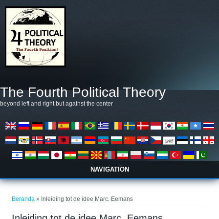
Lompat ke isi utama
The Fourth Political Theory
beyond left and right but against the center
NAVIGATION
Anda di sini
Beranda
» Inleiding tot de idee Marc. Eemans
Inleiding tot de idee Marc. Eemans