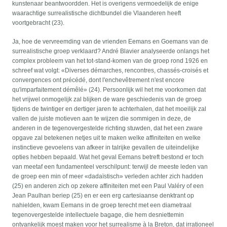
kunstenaar beantwoordden. Het is overigens vermoedelijk de enige
waarachtige surrealistische dichtbundel die Vlaanderen heeft
voortgebracht (23).
Ja, hoe de vervreemding van de vrienden Eemans en Goemans van de
surrealistische groep verklaard? André Blavier analyseerde onlangs het
complex probleem van het tot-stand-komen van de groep rond 1926 en
schreef wat volgt: «Diverses démarches, rencontres, chassés-croisés et
convergences ont précédé, dont l'enchevêtrement n'est encore
qu'imparfaitement démêlé» (24). Persoonlijk wil het me voorkomen dat
het vrijwel onmogelijk zal blijken de ware geschiedenis van de groep
tijdens de twintiger en dertiger jaren te achterhalen, dat het moeilijk zal
vallen de juiste motieven aan te wijzen die sommigen in deze, de
anderen in de tegenovergestelde richting stuwden, dat het een zware
opgave zal betekenen netjes uit te maken welke affiniteiten en welke
instinctieve gevoelens van afkeer in talrijke gevallen de uiteindelijke
opties hebben bepaald. Wat het geval Eemans betreft bestond er toch
van meetaf een fundamenteel verschilpunt: terwijl de meeste leden van
de groep een min of meer «dadaïstisch» verleden achter zich hadden
(25) en anderen zich op zekere affiniteiten met een Paul Valéry of een
Jean Paulhan beriep (25) en er een erg cartesiaanse denktrant op
nahielden, kwam Eemans in de groep terecht met een diametraal
tegenovergestelde intellectuele bagage, die hem desniettemin
ontvankelijk moest maken voor het surrealisme à la Breton, dat irrationeel