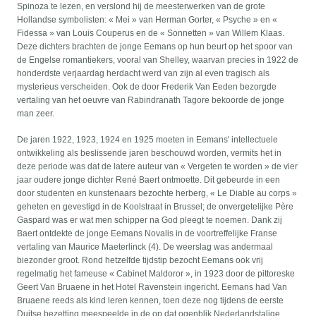
Spinoza te lezen, en verslond hij de meesterwerken van de grote
Hollandse symbolisten: « Mei » van Herman Gorter, « Psyche » en «
Fidessa » van Louis Couperus en de « Sonnetten » van Willem Klaas.
Deze dichters brachten de jonge Eemans op hun beurt op het spoor van
de Engelse romantiekers, vooral van Shelley, waarvan precies in 1922 de
honderdste verjaardag herdacht werd van zijn al even tragisch als
mysterieus verscheiden. Ook de door Frederik Van Eeden bezorgde
vertaling van het oeuvre van Rabindranath Tagore bekoorde de jonge
man zeer.
De jaren 1922, 1923, 1924 en 1925 moeten in Eemans' intellectuele
ontwikkeling als beslissende jaren beschouwd worden, vermits het in
deze periode was dat de latere auteur van « Vergeten te worden » de vier
jaar oudere jonge dichter René Baert ontmoette. Dit gebeurde in een
door studenten en kunstenaars bezochte herberg, « Le Diable au corps »
geheten en gevestigd in de Koolstraat in Brussel; de onvergetelijke Père
Gaspard was er wat men schipper na God pleegt te noemen. Dank zij
Baert ontdekte de jonge Eemans Novalis in de voortreffelijke Franse
vertaling van Maurice Maeterlinck (4). De weerslag was andermaal
biezonder groot. Rond hetzelfde tijdstip bezocht Eemans ook vrij
regelmatig het fameuse « Cabinet Maldoror », in 1923 door de pittoreske
Geert Van Bruaene in het Hotel Ravenstein ingericht. Eemans had Van
Bruaene reeds als kind leren kennen, toen deze nog tijdens de eerste
Duitse bezetting meespeelde in de op dat ogenblik Nederlandstalige