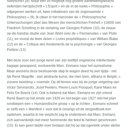
Nietzsche» (8). Maar een zo mogelijk nog grotere aantrekkingskracht
oefenden het tijdschrift « L'Esprit » en de in de reeks « Philosophie »
uitgegeven werken uit, twee initiatieven van de zogenaamde «
Philosophes » (9). Ik citeer in het hieronder de « Philosophische
Untersuchungen über das Wesen der menschlichen Freiheit » (1809) van
Friedrich Schelling in de vertaling van Georges Politzer (10), de zwaar-
op-de-handse studie van Jean Wahl over de « Parmerudes » van Plato
(11), en vooral de twee delen « Livres prophétiques » van William Blake
(12) en de « Critique des fondements de la psychologie » van Georges
Politzer (13).
Met deze voor een jonge kerel van zijn leeftijd ongewone intellectuele
bagage gewapend, evolueerde Marc. Eemans naar het surrealisme.
Maar alvorens deze beslissende stap te wagen deed hij een tijdje - net
lijk René Magritte - aan abstracte kunst, die men toen, althans in België, «
zuivere beelding » noemde. Op dit terrein was bij de jonge volgeling van
Victor Servranckx, Jozef Peeters, Pierre-Louis Flouquet, Karel Maes en
Felix De Boeck (14). Ook is bekend dat Marc. Eemans en zijn vriend
René Baert op het einde van 1926 en het begin van 1927 met het plan
rondliepen een « Humanistische groep » op te richten ; Eemans schreef
er zelfs een « Manifest » voor dat ik onlangs uit de vergeetboek kon
opdelven, waarbij ik me verplicht zag te onderlijnen dat Marc. Eemans
zich aanvankelijk niet meer herinnerde die tekst te hebben geschreven
(15). Er kan geen twijfel over bestaan dat hij op dat ogenblik onder sterke