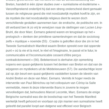
Breton, handelt in één zijner studies over « surréalisme et ésotérisme ».
Vanzelfsprekend onderlijnt hij dat een streng onderscheid dient gemaakt
tussen de religieuse geest die niet noodzakelijk mystiek hoeft te zijn, en
de mystiek die niet noodzakelijk religieus dient te wezen doch
verschillende gestalten aannemen kan: de erotische, de poëtische em. In
dit verband ben ik zo vrij te verwijzen naar de stellingen van Lucien Lévy-
Bruhl, die door Marc. Eemans gekend waren en terugslaan op het «
prelogisch » denken der primitieve samenlevingen en dat de socioloog
zelfs « mystique » noemde (55) . Crastre is getroffen door die zin in het
Tweede Surrealistisch Manifest waarin Breton spreekt over dat opperste
punt « où la vie et la mort, le réel et l'imaginaire, le passé et le futur, le
communicable et l'incommunicable cessent d'être perçus
contradictoirement » (56). Betekenisvol is derhalve zijn opmerking
nopens een quasi-gelijkenis tussen het denken van Breton en dat van de
wijsgeren en mystiekers uit de Middeleeuwen (57). De aandachtige lezer
zal op zijn beurt een quasi-gelijkenis vaststellen tussen de ideeën van
André Breton en deze van Marc. Eemans. Vermits ik hoger reeds de
interventie van Paul Bénichou op het colloquium van Cérisy-la-Salle
vermeldde, meen ik deze interventie thans in zoverre te mogen
vervolledigen dat, behoudens Marcel Lecomte, Marc. Eemans de enige
Belgische surrealist was die de boodschap van het Tweede Manifest
werkelijk heeft gehoord en voortaan op zijn manier een surrealisme heeft
geleefd dat parallel loopt aan datgene wat officieel voor Belgisch