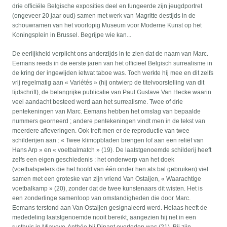
drie officiële Belgische exposities deel en fungeerde zijn jeugdportret
(ongeveer 20 jaar oud) samen met werk van Magritte destijds in de
schouwramen van het voorlopig Museum voor Moderne Kunst op het
Koningsplein in Brussel. Begrijpe wie kan...
De eerlijkheid verplicht ons anderzijds in te zien dat de naam van Marc.
Eemans reeds in de eerste jaren van het officieel Belgisch surrealisme in
de kring der ingewijden ietwat taboe was. Toch werkte hij mee en dit zelfs
vrij regelmatig aan « Variétés » (hij ontwierp de titelvoorstelling van dit
tijdschrift), de belangrijke publicatie van Paul Gustave Van Hecke waarin
veel aandacht besteed werd aan het surrealisme. Twee of drie
pentekeningen van Marc. Eemans hebben het omslag van bepaalde
nummers georneerd ; andere pentekeningen vindt men in de tekst van
meerdere afleveringen. Ook treft men er de reproductie van twee
schilderijen aan : « Twee klimopbladen brengen lof aan een reliëf van
Hans Arp » en « voetbalmatch » (19). De laatstgenoemde schilderij heeft
zelfs een eigen geschiedenis : het onderwerp van het doek
(voetbalspelers die het hoofd van één onder hen als bal gebruiken) viel
samen met een groteske van zijn vriend Van Ostaijen, « Waarachtige
voetbalkamp » (20), zonder dat de twee kunstenaars dit wisten. Het is
een zonderlinge samenloop van omstandigheden die door Marc.
Eemans terstond aan Van Ostaijen gesignaleerd werd. Helaas heeft de
mededeling laatstgenoemde nooit bereikt, aangezien hij net in een