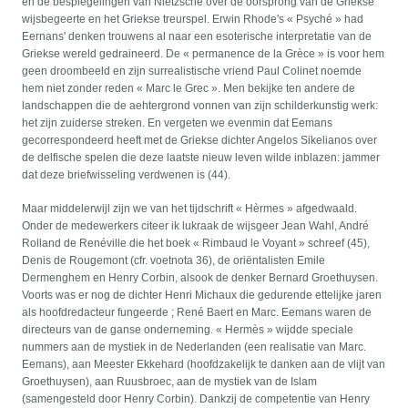
en de bespiegelingen van Nietzsche over de oorsprong van de Griekse
wijsbegeerte en het Griekse treurspel. Erwin Rhode's « Psyché » had
Eernans' denken trouwens al naar een esoterische interpretatie van de
Griekse wereld gedraineerd. De « permanence de la Grèce » is voor hem
geen droombeeld en zijn surrealistische vriend Paul Colinet noemde
hem niet zonder reden « Marc le Grec ». Men bekijke ten andere de
landschappen die de aehtergrond vonnen van zijn schilderkunstig werk:
het zijn zuiderse streken. En vergeten we evenmin dat Eemans
gecorrespondeerd heeft met de Griekse dichter Angelos Sikelianos over
de delfische spelen die deze laatste nieuw leven wilde inblazen: jammer
dat deze briefwisseling verdwenen is (44).
Maar middelerwijl zijn we van het tijdschrift « Hèrmes » afgedwaald.
Onder de medewerkers citeer ik lukraak de wijsgeer Jean Wahl, André
Rolland de Renéville die het boek « Rimbaud le Voyant » schreef (45),
Denis de Rougemont (cfr. voetnota 36), de oriëntalisten Emile
Dermenghem en Henry Corbin, alsook de denker Bernard Groethuysen.
Voorts was er nog de dichter Henri Michaux die gedurende ettelijke jaren
als hoofdredacteur fungeerde ; René Baert en Marc. Eemans waren de
directeurs van de ganse onderneming. « Hermès » wijdde speciale
nummers aan de mystiek in de Nederlanden (een realisatie van Marc.
Eemans), aan Meester Ekkehard (hoofdzakelijk te danken aan de vlijt van
Groethuysen), aan Ruusbroec, aan de mystiek van de Islam
(samengesteld door Henry Corbin). Dankzij de competentie van Henry