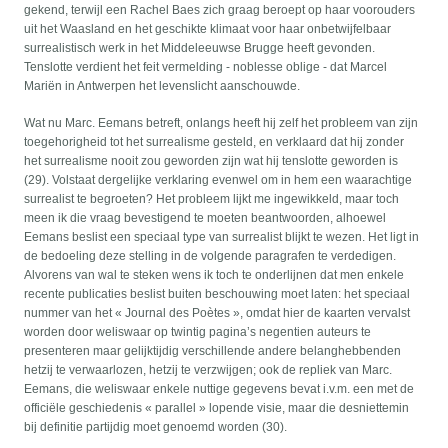
gekend, terwijl een Rachel Baes zich graag beroept op haar voorouders
uit het Waasland en het geschikte klimaat voor haar onbetwijfelbaar
surrealistisch werk in het Middeleeuwse Brugge heeft gevonden.
Tenslotte verdient het feit vermelding - noblesse oblige - dat Marcel
Mariën in Antwerpen het levenslicht aanschouwde.
Wat nu Marc. Eemans betreft, onlangs heeft hij zelf het probleem van zijn
toegehorigheid tot het surrealisme gesteld, en verklaard dat hij zonder
het surrealisme nooit zou geworden zijn wat hij tenslotte geworden is
(29). Volstaat dergelijke verklaring evenwel om in hem een waarachtige
surrealist te begroeten? Het probleem lijkt me ingewikkeld, maar toch
meen ik die vraag bevestigend te moeten beantwoorden, alhoewel
Eemans beslist een speciaal type van surrealist blijkt te wezen. Het ligt in
de bedoeling deze stelling in de volgende paragrafen te verdedigen.
Alvorens van wal te steken wens ik toch te onderlijnen dat men enkele
recente publicaties beslist buiten beschouwing moet laten: het speciaal
nummer van het « Journal des Poètes », omdat hier de kaarten vervalst
worden door weliswaar op twintig pagina’s negentien auteurs te
presenteren maar gelijktijdig verschillende andere belanghebbenden
hetzij te verwaarlozen, hetzij te verzwijgen; ook de repliek van Marc.
Eemans, die weliswaar enkele nuttige gegevens bevat i.v.m. een met de
officiële geschiedenis « parallel » lopende visie, maar die desniettemin
bij definitie partijdig moet genoemd worden (30).