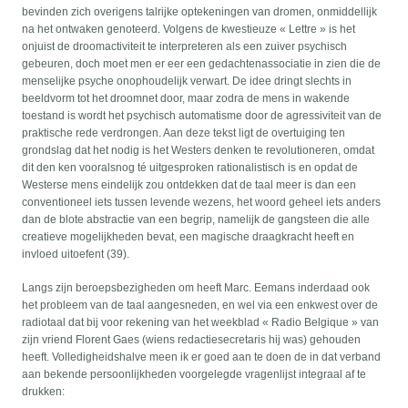
bevinden zich overigens talrijke optekeningen van dromen, onmiddellijk
na het ontwaken genoteerd. Volgens de kwestieuze « Lettre » is het
onjuist de droomactiviteit te interpreteren als een zuiver psychisch
gebeuren, doch moet men er eer een gedachtenassociatie in zien die de
menselijke psyche onophoudelijk verwart. De idee dringt slechts in
beeldvorm tot het droomnet door, maar zodra de mens in wakende
toestand is wordt het psychisch automatisme door de agressiviteit van de
praktische rede verdrongen. Aan deze tekst ligt de overtuiging ten
grondslag dat het nodig is het Westers denken te revolutioneren, omdat
dit den ken vooralsnog té uitgesproken rationalistisch is en opdat de
Westerse mens eindelijk zou ontdekken dat de taal meer is dan een
conventioneel iets tussen levende wezens, het woord geheel iets anders
dan de blote abstractie van een begrip, namelijk de gangsteen die alle
creatieve mogelijkheden bevat, een magische draagkracht heeft en
invloed uitoefent (39).
Langs zijn beroepsbezigheden om heeft Marc. Eemans inderdaad ook
het probleem van de taal aangesneden, en wel via een enkwest over de
radiotaal dat bij voor rekening van het weekblad « Radio Belgique » van
zijn vriend Florent Gaes (wiens redactiesecretaris hij was) gehouden
heeft. Volledigheidshalve meen ik er goed aan te doen de in dat verband
aan bekende persoonlijkheden voorgelegde vragenlijst integraal af te
drukken: