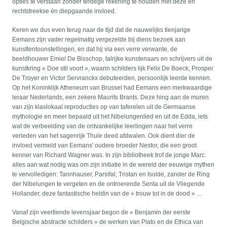
opties te verstaan zonder terdege rekening te houden met deze én
rechtstreekse én diepgaande invloed.
Keren we dus even terug naar de tijd dat de nauwelijks tienjarige
Eemans zijn vader regelmatig vergezelde bij diens bezoek aan
kunsttentoonstellingen, en dat hij via een verre verwante, de
beeldhouwer Emiel De Bisschop, talrijke kunstenaars en schrijvers uit de
kunstkring « Doe stil voort », waarin schilders lijk Felix De Boeck, Prosper
De Troyer en Victor Servranckx debuteerden, persoonlijk leerde kennen.
Op het Koninklijk Atheneum van Brussel had Eemans een merkwaardige
leraar Nederlands, een zekere Maurits Brants. Deze hing aan de muren
van zijn klaslokaal reproducties op van taferelen uit de Germaanse
mythologie en meer bepaald uit het Nibelungenlied en uit de Edda, iets
wat de verbeelding van de ontvankelijke leerlingen naar het verre
verleden van het sagenrijk Thule deed afdwalen. Ook dient dier de
invloed vermeld van Eemans' oudere broeder Nestor, die een groot
kenner van Richard Wagner was. In zijn bibliotheek trof de jonge Marc.
alles aan wat nodig was om zijn initiatie in de wereld der eeuwige mythen
te vervolledigen: Tannhauser, Parsifal, Tristan en Isolde, zander de Ring
der Nibelungen te vergeten en de ontroerende Senta uit de Vliegende
Hollander, deze fantastische heldin van de « trouw tot in de dood » …
Vanaf zijn veertiende levensjaar begon de « Benjamin der eerste
Belgische abstracte schilders » de werken van Plato en de Ethica van