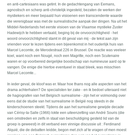
en anti-cartesiaans was getint. In de gedachtengang van Eemans,
agnostisch en scherp anti-christelijk ingesteld, bezaten de werken der
mystiekers en meer bepaald hun visioenen een transcendente waarde
die verenigbaar was met de surrealistische aanpak der dingen. Na uit het
Middel-Nederlands het eerste visioen van de Vlaamse mystieke Zuster
Hadewijch te hebben vertaald, beging bij de onvoorzichtigheid - het
woord onvoorzichtigheid stamt in dit geval van mij - de tekst aan zijn
vrienden voor te lezen tijdens een bijeenkomst in het ouderlijk huis van
Marcel Lecomte, de Merodestraat 226 in Brussel. De reactie was veeleer
koel, want noch een Nougé, noch een Magritte, noch een Scutenaire
waren er op voorbereid dergelijke boodschap van numineuse aard op te
vangen. De enige die hiertoe eventueel in staat bleek, was misschien
Marcel Lecomte...
In ieder geval, de kloof was er. Maar hoe thans nog alle aspecten van het
drama achterhalen? De specialisten ter zake - en ik bedoel uiteraard niet
de hagiografen van het Belgisch surrealisme - zijn het er volmondig over
eens dat de studie van het surrealisme in België nog steeds in de
kinderschoenen steekt. Tijdens de aan het surrealisme gewijde decade
van Cérisy-Ia-Salle (1966) lokte een uiteenzetting van André Souris (die
een omstreden en zelfs in staat van beschuldiging gesteld lid van de
groep is geweest) in dit verband een vinnige discussie uit : Ferdinand
Alquié, die de debatten leidde, begon met zich af te vragen of men moest