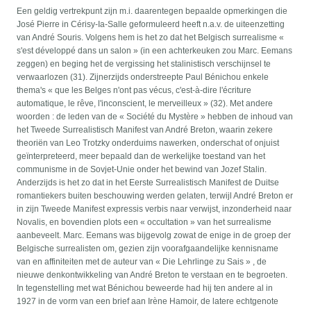
Een geldig vertrekpunt zijn m.i. daarentegen bepaalde opmerkingen die
José Pierre in Cérisy-Ia-Salle geformuleerd heeft n.a.v. de uiteenzetting
van André Souris. Volgens hem is het zo dat het Belgisch surrealisme «
s'est développé dans un salon » (in een achterkeuken zou Marc. Eemans
zeggen) en beging het de vergissing het stalinistisch verschijnsel te
verwaarlozen (31). Zijnerzijds onderstreepte Paul Bénichou enkele
thema's « que les Belges n'ont pas vécus, c'est-à-dire l'écriture
automatique, le rêve, l'inconscient, le merveilleux » (32). Met andere
woorden : de leden van de « Société du Mystère » hebben de inhoud van
het Tweede Surrealistisch Manifest van André Breton, waarin zekere
theoriën van Leo Trotzky onderduims nawerken, onderschat of onjuist
geïnterpreteerd, meer bepaald dan de werkelijke toestand van het
communisme in de Sovjet-Unie onder het bewind van Jozef Stalin.
Anderzijds is het zo dat in het Eerste Surrealistisch Manifest de Duitse
romantiekers buiten beschouwing werden gelaten, terwijl André Breton er
in zijn Tweede Manifest expressis verbis naar verwijst, inzonderheid naar
Novalis, en bovendien plots een « occultation » van het surrealisme
aanbeveelt. Marc. Eemans was bijgevolg zowat de enige in de groep der
Belgische surrealisten om, gezien zijn voorafgaandelijke kennisname
van en affiniteiten met de auteur van « Die Lehrlinge zu Sais » , de
nieuwe denkontwikkeling van André Breton te verstaan en te begroeten.
In tegenstelling met wat Bénichou beweerde had hij ten andere al in
1927 in de vorm van een brief aan Irène Hamoir, de latere echtgenote