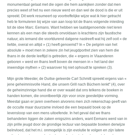
monumentaal gelaat met die ogen die hem aankijken zonder dat men
precies weet of het nu een nieuw werd en dan wel de dood is die er uit
spreekt. Dit werk resumeert op voortreffelijke wijze wat ik hier getracht
heb te formuleren bij wijze van aan loop tot de thans volgende inleiding
tot de idee Marc. Eemans. Want hebben we laatstgenoemde niet leren
kennen als een man die steeds onvoldaan is krachtens zijn faustische
natuur, als iemand die voortdurend datgene nastreeft wat hij zelf ooit « de
liefde, overal en altijd » (1) heeft genoemd? In « De pelgrim van het
absolute » moet men in zekere zin het jeugdportret zien van hem die
thans in de derde leeftijd is getreden, die « ergens in Vlaanderen
geboren » werd en thans leeft boven de mensen in « het land der
inwendige mythen » (2) waarover hij niet ophoudt te spreken (3).
Mijn grote Meester, de Duitse geleerde Carl Schmitt spreekt ergens van «
jene geheimnisvolle Hand, die unsem Grill nach Büchem lenkt" (4), over
de geheimzinnige hand die er over waakt dat ons telkens de boeken in
handen komen, die onontbeerlijk zijn voor onze geestelijke vorming.
Meestal gaan er jaren overheen alvorens men zich rekenschap geeft van
de occulte maar duurzame invloed die een bepaald boek op de
levensloop van een mens uitoefende. In het geval dat we thans
behandelen liggen de zaken enigszins anders, want Eemans werd van in
zijn prille jeugd door de grondige lectuur van bepaalde boeken derwijze
beïnvloed, dat het m.i. onmogelijk is zijn evolutie te volgen en zijn latere