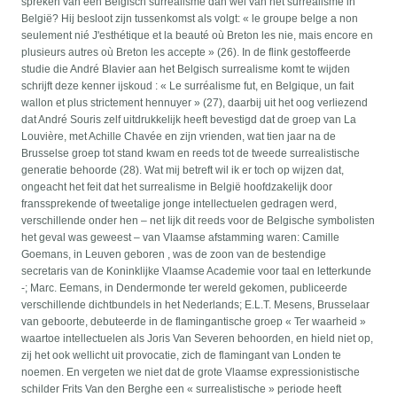
spreken van een Belgisch surrealisme dan wel van het surrealisme in
België? Hij besloot zijn tussenkomst als volgt: « le groupe belge a non
seulement nié J'esthétique et la beauté où Breton les nie, mais encore en
plusieurs autres où Breton les accepte » (26). In de flink gestoffeerde
studie die André Blavier aan het Belgisch surrealisme komt te wijden
schrijft deze kenner ijskoud : « Le surréalisme fut, en Belgique, un fait
wallon et plus strictement hennuyer » (27), daarbij uit het oog verliezend
dat André Souris zelf uitdrukkelijk heeft bevestigd dat de groep van La
Louvière, met Achille Chavée en zijn vrienden, wat tien jaar na de
Brusselse groep tot stand kwam en reeds tot de tweede surrealistische
generatie behoorde (28). Wat mij betreft wil ik er toch op wijzen dat,
ongeacht het feit dat het surrealisme in België hoofdzakelijk door
franssprekende of tweetalige jonge intellectuelen gedragen werd,
verschillende onder hen – net Iijk dit reeds voor de Belgische symbolisten
het geval was geweest – van Vlaamse afstamming waren: Camille
Goemans, in Leuven geboren , was de zoon van de bestendige
secretaris van de Koninklijke Vlaamse Academie voor taal en letterkunde
-; Marc. Eemans, in Dendermonde ter wereld gekomen, publiceerde
verschillende dichtbundels in het Nederlands; E.L.T. Mesens, Brusselaar
van geboorte, debuteerde in de flamingantische groep « Ter waarheid »
waartoe intellectuelen als Joris Van Severen behoorden, en hield niet op,
zij het ook wellicht uit provocatie, zich de flamingant van Londen te
noemen. En vergeten we niet dat de grote Vlaamse expressionistische
schilder Frits Van den Berghe een « surrealistische » periode heeft