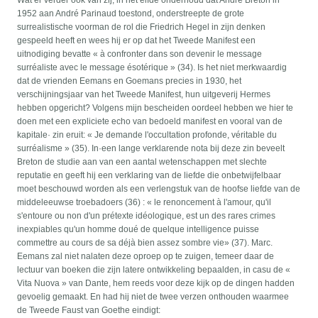
Wat er verder ook van zij, in het elfde onderhoud dat André Breton in
1952 aan André Parinaud toestond, onderstreepte de grote
surrealistische voorman de rol die Friedrich Hegel in zijn denken
gespeeld heeft en wees hij er op dat het Tweede Manifest een
uitnodiging bevatte « à confronter dans son devenir le message
surréaliste avec le message ésotérique » (34). Is het niet merkwaardig
dat de vrienden Eemans en Goemans precies in 1930, het
verschijningsjaar van het Tweede Manifest, hun uitgeverij Hermes
hebben opgericht? Volgens mijn bescheiden oordeel hebben we hier te
doen met een expliciete echo van bedoeld manifest en vooral van de
kapitale· zin eruit: « Je demande l'occultation profonde, véritable du
surréalisme » (35). In·een lange verklarende nota bij deze zin beveelt
Breton de studie aan van een aantal wetenschappen met slechte
reputatie en geeft hij een verklaring van de liefde die onbetwijfelbaar
moet beschouwd worden als een verlengstuk van de hoofse liefde van de
middeleeuwse troebadoers (36) : « le renoncement à l'amour, qu'il
s'entoure ou non d'un prétexte idéologique, est un des rares crimes
inexpiables qu'un homme doué de quelque intelligence puisse
commettre au cours de sa déjà bien assez sombre vie» (37). Marc.
Eemans zal niet nalaten deze oproep op te zuigen, temeer daar de
lectuur van boeken die zijn latere ontwikkeling bepaalden, in casu de «
Vita Nuova » van Dante, hem reeds voor deze kijk op de dingen hadden
gevoelig gemaakt. En had hij niet de twee verzen onthouden waarmee
de Tweede Faust van Goethe eindigt: