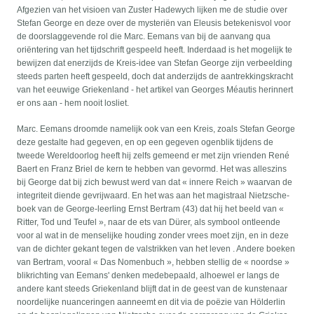
Afgezien van het visioen van Zuster Hadewych lijken me de studie over
Stefan George en deze over de mysteriën van Eleusis betekenisvol voor
de doorslaggevende rol die Marc. Eemans van bij de aanvang qua
oriëntering van het tijdschrift gespeeld heeft. Inderdaad is het mogelijk te
bewijzen dat enerzijds de Kreis-idee van Stefan George zijn verbeelding
steeds parten heeft gespeeld, doch dat anderzijds de aantrekkingskracht
van het eeuwige Griekenland - het artikel van Georges Méautis herinnert
er ons aan - hem nooit losliet.
Marc. Eemans droomde namelijk ook van een Kreis, zoals Stefan George
deze gestalte had gegeven, en op een gegeven ogenblik tijdens de
tweede Wereldoorlog heeft hij zelfs gemeend er met zijn vrienden René
Baert en Franz Briel de kern te hebben van gevormd. Het was alleszins
bij George dat bij zich bewust werd van dat « innere Reich » waarvan de
integriteit diende gevrijwaard. En het was aan het magistraal Nietzsche-
boek van de George-leerling Ernst Bertram (43) dat hij het beeld van «
Ritter, Tod und Teufel », naar de ets van Dürer, als symbool ontleende
voor al wat in de menselijke houding zonder vrees moet zijn, en in deze
van de dichter gekant tegen de valstrikken van het leven . Andere boeken
van Bertram, vooral « Das Nomenbuch », hebben stellig de « noordse »
blikrichting van Eemans' denken medebepaald, alhoewel er langs de
andere kant steeds Griekenland blijft dat in de geest van de kunstenaar
noordelijke nuanceringen aanneemt en dit via de poëzie van Hölderlin