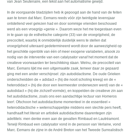
van Jean Seutenaire, een tekst aan het automatisme gewijd.
In de voorgaande bladzijden heb ik gepoogd aan de hand van de feiten
aan te tonen dat Marc. Eemans reeds vóór zijn twintigste levensjaar
ontstellend veel gelezen had en door sommige vrienden beschouwd
werd als een vroegrijp «genie ». Daarom weze het me toegestaan even
in te gaan op de esthetische categorie (33) van de vroegrijpheid, de
precociteit, waarbij ik onmiddellijk duidelijk wens te stellen dat
vroegrijpheid uiteraard gedetermineerd wordt door de aanwezigheid op
het geschikte ogenblik van één of meer exogene variabelen, alsook zo
nodig van de interventie van een catalysator vanaf het moment dat de
creatieve voorwaarden ter beschikking staan. Welnu, de precociteit van
Marc. Eemans lijkt me een uitgemaakte zaak, temeer daar ze gepaard
ging met een ander verschijnsel: zijn autodidactisme. De oude Grieken
onderscheidden de « adidact » (hij die nooit scholing kreeg) en de «
heterodidact » (hij die door een leermeester onderwezen werd) van de «
autodidact » (hij die zichzelf vormde), en koppelden de creatieve zin aan
het autodidactisme, zoals ons een aandachtige lectuur van Homeros
leer!. Ofschoon het autodidactisme momenteel in de essentieel «
heterodidactische » wetenschappelijke middens een slechte pers heeft,
handhaaft het literair en artistiek autodidactisme daarentegen zijn
adeltitels: men denke even aan de gevallen Rimbaud en Lautréamont.
Terwijl Rimbaud een catalysator vond in de persoon van Verlaine, vond
Marc. Eemans de zijne in de André Breton van het Tweede Surrealistisch