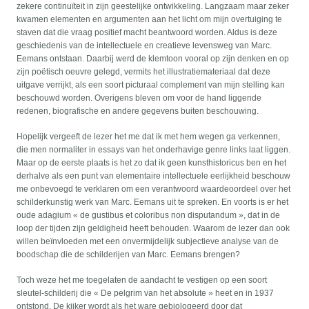
zekere continuïteit in zijn geestelijke ontwikkeling. Langzaam maar zeker
kwamen elementen en argumenten aan het licht om mijn overtuiging te
staven dat die vraag positief macht beantwoord worden. Aldus is deze
geschiedenis van de intellectuele en creatieve levensweg van Marc.
Eemans ontstaan. Daarbij werd de klemtoon vooral op zijn denken en op
zijn poëtisch oeuvre gelegd, vermits het illustratiemateriaal dat deze
uitgave verrijkt, als een soort picturaal complement van mijn stelling kan
beschouwd worden. Overigens bleven om voor de hand liggende
redenen, biografische en andere gegevens buiten beschouwing.
Hopelijk vergeeft de lezer het me dat ik met hem wegen ga verkennen,
die men normaliter in essays van het onderhavige genre links laat liggen.
Maar op de eerste plaats is het zo dat ik geen kunsthistoricus ben en het
derhalve als een punt van elementaire intellectuele eerlijkheid beschouw
me onbevoegd te verklaren om een verantwoord waardeoordeel over het
schilderkunstig werk van Marc. Eemans uit te spreken. En voorts is er het
oude adagium « de gustibus et coloribus non disputandum », dat in de
loop der tijden zijn geldigheid heeft behouden. Waarom de lezer dan ook
willen beïnvloeden met een onvermijdelijk subjectieve analyse van de
boodschap die de schilderijen van Marc. Eemans brengen?
Toch weze het me toegelaten de aandacht te vestigen op een soort
sleutel-schilderij die « De pelgrim van het absolute » heet en in 1937
ontstond. De kijker wordt als het ware gebiologeerd door dat