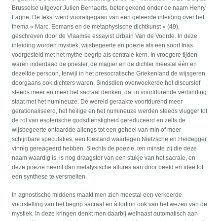
Brusselse uitgever Julien Bernaerts, beter gekend onder de naam Henry
Fagne. De tekst werd voorafgegaan van een geleerde inleiding over het
thema « Marc. Eemans en de metaphysische dichtkunst » (49),
geschreven door de Vlaamse essayist Urbain Van de Voorde. In deze
inleiding worden mystiek, wijsbegeerte en poëzie als een soort trias
voorgesteld met het mythe-begrip als centrale kern. In vroegere tijden
waren inderdaad de priester, de magiër en de dichter meestal één en
dezelfde persoon, terwijl in het presocratische Griekenland de wijsgeren
doorgaans ook dichters waren. Sindsdien overwoekerde het discursief
steeds meer en meer het sacraal denken, dat in voortdurende verbinding
staat met het numineuze. De wereld geraakte voortdurend meer
gerationaliseerd, het heilige en het numineuze werden steeds vlugger tot
de rol van esoterische godsdienstigheid gereduceerd en zelfs de
wijsbegeerte ontaardde allengs tot een geheel van min of meer
schijnbare speculaties, een toestand waartegen Nietzsche en Heidegger
vinnig gereageerd hebben. Slechts de poëzie, ten minste zij die deze
naam waardig is, is nog draagster van een stukje van het sacrale, en
deze poëzie neemt dan metafysische allures aan door beeld en idee tot
een synthese te versmelten.
In agnostische middens maakt men zich meestal een verkeerde
voorstelling van het begrip sacraal en à fortiori ook van het wezen van de
mystiek. In deze kringen denkt men daarbij welhaast automatisch aan