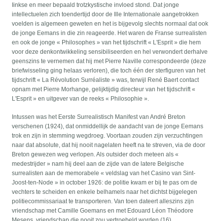
Iinkse en meer bepaald trotzkystische invloed stond. Dat jonge
intellectuelen zich toendertijd door de Ille Internationale aangetrokken
voelden is algemeen geweten en het is bijgevolg slechts normaal dat ook
de jonge Eemans in die zin reageerde. Het waren de Franse surrealisten
en ook de jonge « Philosophes » van het tijdschrift « L'Esprit » die hem
voor deze denkontwikkeling sensibiliseerden en hel verwondert derhalve
geenszins te vernemen dat hij met Pierre Naville correspondeerde (deze
briefwisseling ging helaas verloren), die toch één der sterfiguren van het
tijdschrift « La Révolution Surréaliste » was, terwijl René Baert contact
opnam met Pierre Morhange, gelijktijdig directeur van het tijdschrift «
L'Esprit » en uitgever van de reeks « Philosophie ».
Intussen was het Eerste Surrealistisch Manifest van André Breton
verschenen (1924), dat onmiddellijk de aandacht van de jonge Eemans
trok en zijn in stemming wegdroeg. Voortaan zouden zijn verzuchtingen
naar dat absolute, dat hij nooit nagelaten heeft na te streven, via de door
Breton gewezen weg verlopen. Als outsider doch meteen als «
medestrijder » nam hij deel aan de zijde van de latere Belgische
surrealisten aan de memorabele « veldslag van het Casino van Sint-
Joost-ten-Node » in october 1926: de politie kwam er bij te pas om de
vechters te scheiden en enkele belhamels naar het dichtst bijgelegen
politiecommissariaat te transporteren. Van toen dateert alleszins zijn
vriendschap met Camille Goemans en met Edouard Léon Théodore
Mesens, vriendschap die nooit zou vertroebeld worden (16).