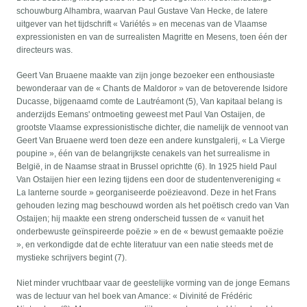
schouwburg Alhambra, waarvan Paul Gustave Van Hecke, de latere
uitgever van het tijdschrift « Variétés » en mecenas van de Vlaamse
expressionisten en van de surrealisten Magritte en Mesens, toen één der
directeurs was.
Geert Van Bruaene maakte van zijn jonge bezoeker een enthousiaste
bewonderaar van de « Chants de Maldoror » van de betoverende Isidore
Ducasse, bijgenaamd comte de Lautréamont (5), Van kapitaal belang is
anderzijds Eemans' ontmoeting geweest met Paul Van Ostaijen, de
grootste Vlaamse expressionistische dichter, die namelijk de vennoot van
Geert Van Bruaene werd toen deze een andere kunstgalerij, « La Vierge
poupine », één van de belangrijkste cenakels van het surrealisme in
België, in de Naamse straat in Brussel oprichtte (6). In 1925 hield Paul
Van Ostaijen hier een lezing tijdens een door de studentenvereniging «
La lanterne sourde » georganiseerde poëzieavond. Deze in het Frans
gehouden lezing mag beschouwd worden als het poëtisch credo van Van
Ostaijen; hij maakte een streng onderscheid tussen de « vanuit het
onderbewuste geïnspireerde poëzie » en de « bewust gemaakte poëzie
», en verkondigde dat de echte literatuur van een natie steeds met de
mystieke schrijvers begint (7).
Niet minder vruchtbaar vaar de geestelijke vorming van de jonge Eemans
was de lectuur van hel boek van Amance: « Divinité de Frédéric