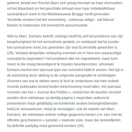
gekend, terwijl een Rachel Baes zich graag beroept op haar voorouders
uit het Waasland en het geschikte klimaat voor haar onbetwijfelbaar
surrealistisch werk in het Middeleeuwse Brugge heeft gevonden.
Tenslotte verdient het feit vermelding - noblesse oblige - dat Marcel
Mariën in Antwerpen het levenslicht aanschouwde.
Wat nu Marc. Eemans betreft, onlangs heeft hij zelf het probleem van zijn
toegehorigheid tot het surrealisme gesteld, en verklaard dat hij zonder
het surrealisme nooit zou geworden zijn wat hij tenslotte geworden is
(29). Volstaat dergelijke verklaring evenwel om in hem een waarachtige
surrealist te begroeten? Het probleem lijkt me ingewikkeld, maar toch
meen ik die vraag bevestigend te moeten beantwoorden, alhoewel
Eemans beslist een speciaal type van surrealist blijkt te wezen. Het ligt in
de bedoeling deze stelling in de volgende paragrafen te verdedigen.
Alvorens van wal te steken wens ik toch te onderlijnen dat men enkele
recente publicaties beslist buiten beschouwing moet laten: het speciaal
nummer van het « Journal des Poètes », omdat hier de kaarten vervalst
worden door weliswaar op twintig pagina’s negentien auteurs te
presenteren maar gelijktijdig verschillende andere belanghebbenden
hetzij te verwaarlozen, hetzij te verzwijgen; ook de repliek van Marc.
Eemans, die weliswaar enkele nuttige gegevens bevat i.v.m. een met de
officiële geschiedenis « parallel » lopende visie, maar die desniettemin
bij definitie partijdig moet genoemd worden (30).