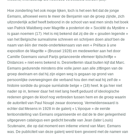
Hoe zonderling het ook moge lijken, toch is het een feit dat de jonge
Eemans, alhoewel eens te meer de Benjamin van de groep zijnde, zich
uitzonderlijk actief heeft betoond in de schoot van wat men sinds het boek
van Patrick Waldberg over Magritte a posteriori de « Société du Mystère »
is gaan noemen (17). Het is mij bekend dat zij die de « gouden legende »
van het Belgische surrealisme schreven en schrijven doen alsof ben de
naam van één der mede-ondertekenaars van een « Préface à une
exposition de Magritte » (Brussel 1928) en medewerker aan het door
Camille Goemans vanuit Parijs gelanceerde efemeer tijdschriftje «
Distances » niet eens bekend is. Desniettemin staat buiten kijf dat Marc.
Eemans gedurende minstens drie volle jaren aan alle zittingen van de
groep deelnam en dat hij zijn eigen weg is gegaan op grond van
persoonlijke overwegingen die verband hou den met wat hij zelf de «
histoire sordide du groupe surréaliste belge » (18) heet. Ik ga hier niet
nader op in, temeer daar het niet lang heeft geduurd of ideologische
redenen gingen de kloof nog verbreden tussen hem en de groep waarin
de autoriteit van Paul Nougé zwaar doorwoog. Vermeldenswaard is
echter dat Mesens in 1928 in de galerij « L'époque » de eerste
tentoonstelling van Eemans organiseerde en dat de te dier gelegenheid
uitgegeven catalogus een gedicht bevatte van Jean (later Louis)
Scutenaire, die op dat moment een intieme vriend van Marc. Eemans
was. De publiciteit van deze galerij werd toen gevoerd met de namen van