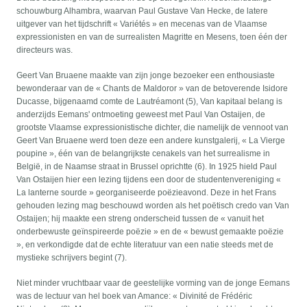
schouwburg Alhambra, waarvan Paul Gustave Van Hecke, de latere
uitgever van het tijdschrift « Variétés » en mecenas van de Vlaamse
expressionisten en van de surrealisten Magritte en Mesens, toen één der
directeurs was.
Geert Van Bruaene maakte van zijn jonge bezoeker een enthousiaste
bewonderaar van de « Chants de Maldoror » van de betoverende Isidore
Ducasse, bijgenaamd comte de Lautréamont (5), Van kapitaal belang is
anderzijds Eemans' ontmoeting geweest met Paul Van Ostaijen, de
grootste Vlaamse expressionistische dichter, die namelijk de vennoot van
Geert Van Bruaene werd toen deze een andere kunstgalerij, « La Vierge
poupine », één van de belangrijkste cenakels van het surrealisme in
België, in de Naamse straat in Brussel oprichtte (6). In 1925 hield Paul
Van Ostaijen hier een lezing tijdens een door de studentenvereniging «
La lanterne sourde » georganiseerde poëzieavond. Deze in het Frans
gehouden lezing mag beschouwd worden als het poëtisch credo van Van
Ostaijen; hij maakte een streng onderscheid tussen de « vanuit het
onderbewuste geïnspireerde poëzie » en de « bewust gemaakte poëzie
», en verkondigde dat de echte literatuur van een natie steeds met de
mystieke schrijvers begint (7).
Niet minder vruchtbaar vaar de geestelijke vorming van de jonge Eemans
was de lectuur van hel boek van Amance: « Divinité de Frédéric