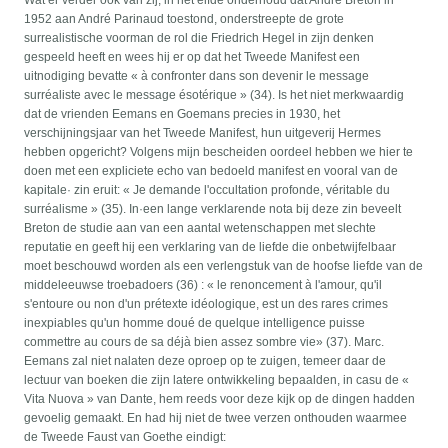
Wat er verder ook van zij, in het elfde onderhoud dat André Breton in
1952 aan André Parinaud toestond, onderstreepte de grote
surrealistische voorman de rol die Friedrich Hegel in zijn denken
gespeeld heeft en wees hij er op dat het Tweede Manifest een
uitnodiging bevatte « à confronter dans son devenir le message
surréaliste avec le message ésotérique » (34). Is het niet merkwaardig
dat de vrienden Eemans en Goemans precies in 1930, het
verschijningsjaar van het Tweede Manifest, hun uitgeverij Hermes
hebben opgericht? Volgens mijn bescheiden oordeel hebben we hier te
doen met een expliciete echo van bedoeld manifest en vooral van de
kapitale· zin eruit: « Je demande l'occultation profonde, véritable du
surréalisme » (35). In·een lange verklarende nota bij deze zin beveelt
Breton de studie aan van een aantal wetenschappen met slechte
reputatie en geeft hij een verklaring van de liefde die onbetwijfelbaar
moet beschouwd worden als een verlengstuk van de hoofse liefde van de
middeleeuwse troebadoers (36) : « le renoncement à l'amour, qu'il
s'entoure ou non d'un prétexte idéologique, est un des rares crimes
inexpiables qu'un homme doué de quelque intelligence puisse
commettre au cours de sa déjà bien assez sombre vie» (37). Marc.
Eemans zal niet nalaten deze oproep op te zuigen, temeer daar de
lectuur van boeken die zijn latere ontwikkeling bepaalden, in casu de «
Vita Nuova » van Dante, hem reeds voor deze kijk op de dingen hadden
gevoelig gemaakt. En had hij niet de twee verzen onthouden waarmee
de Tweede Faust van Goethe eindigt: