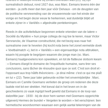
rusthuis in Miavoye-Anthée bij Dinant overleden was (21). Bij zijn
surrealistisch debuut, rond 1927 dus, was Marc. Eemans tevens één der
eersten - ja zelfs meer dan tien jaar vóór Delvaux - om de deugden van
de poëtische vervreemding van de vrouwenmode van het einde der
vorige en het begin dezer eeuw te herkennen, wat duidelijk blijkt uit
enkele zijner in « Variétés » afgedrukte pentekeningen.
Reeds in die activiteitsfaze begonnen enkele vrienden van de latere «
Société du Mystère » hun jonge collega de rug toe te keren, maar Victor
Servranckx, de Vlaamse constructivist, die net bezig was naar het
surrealisme over te hevelen (hij kocht nota bene het zonet vermelde doek
« Voetbalmatch »), liet in « Variétés » een eigenaardige nota afdrukken,
waarin hij poogde te begrijpen waarom die jonge man (sc. Marc.
Eemans) haatgevoelens kon opwekken, en tot de flatteuse slotsom kwam
: « Eemans élargit le domaine de l'inquiétude humaine, sans tirer ses
conclusions, sans tâcher de résoudre quoi que ce soit. C'est son droit et -
l'opposant aux trop hâtifs théoriciens – je dirai même: c'est ce qui me plaît
en lui » (22). Twee jaar later gebeurde echter het onvermijdelijke : Marc.
Eemans en Camille Goemans verlieten de groep om redenen die deze
laatste niet tot eer strekten. Het toeval dat in het leven en in de
geschiedenis zo vaak ingrijpt heeft gewild dat Eemans in de loop van
datzelfde jaar - 1930 - bij de door hem samen met Goemans opgerichte
uitgeverij Hermes de bundel « Vergeten te worden » liet verschijnen: tien
hermetische woordvormen waaraan een gelijk aantal tekeningen van de