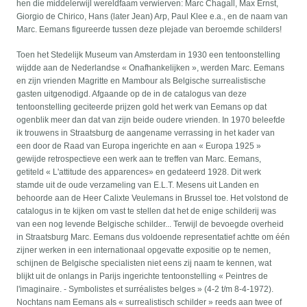
hen die middelerwijl wereldfaam verwierven: Marc Chagall, Max Ernst,
Giorgio de Chirico, Hans (later Jean) Arp, Paul Klee e.a., en de naam van
Marc. Eemans figureerde tussen deze pIejade van beroemde schilders!
Toen het Stedelijk Museum van Amsterdam in 1930 een tentoonstelling
wijdde aan de Nederlandse « Onafhankelijken », werden Marc. Eemans
en zijn vrienden Magritte en Mambour aIs Belgische surrealistische
gasten uitgenodigd. Afgaande op de in de catalogus van deze
tentoonstelling geciteerde prijzen gold het werk van Eemans op dat
ogenblik meer dan dat van zijn beide oudere vrienden. In 1970 beleefde
ik trouwens in Straatsburg de aangename verrassing in het kader van
een door de Raad van Europa ingerichte en aan « Europa 1925 »
gewijde retrospectieve een werk aan te treffen van Marc. Eemans,
getiteld « L'attitude des apparences» en gedateerd 1928. Dit werk
stamde uit de oude verzameling van E.L.T. Mesens uit Landen en
behoorde aan de Heer Calixte Veulemans in Brussel toe. Het volstond de
catalogus in te kijken om vast te stellen dat het de enige schilderij was
van een nog levende Belgische schilder... Terwijl de bevoegde overheid
in Straatsburg Marc. Eemans dus voldoende representatief achtte om één
zijner werken in een internationaal opgevatte expositie op te nemen,
schijnen de Belgische specialisten niet eens zij naam te kennen, wat
blijkt uit de onlangs in Parijs ingerichte tentoonstelling « Peintres de
l'imaginaire. - Symbolistes et surréalistes belges » (4-2 t/m 8-4-1972).
Nochtans nam Eemans aIs « surrealistisch schilder » reeds aan twee of