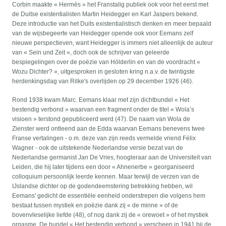
Corbin maakte « Hermès » het Franstalig publiek ook voor het eerst met
de Duitse existentialisten Martin Heidegger en Karl Jaspers bekend.
Deze introductie van het Duits existentialistisch denken en meer bepaald
van de wijsbegeerte van Heidegger opende ook voor Eemans zelf
nieuwe perspectieven, want Heidegger is immers niet alleenlijk de auteur
van « Sein und Zeit », doch ook de schrijver van geleerde
bespiegelingen over de poëzie van Hölderlin en van de voordracht «
Wozu Dichter? », uitgesproken in gesloten kring n.a.v. de twintigste
herdenkingsdag van Rilke's overlijden op 29 december 1926 (46).
Rond 1938 kwam Marc. Eemans klaar met zijn dichtbundel « Het
bestendig verbond » waarvan een fragment onder de titel « Wola’s
visioen » terstond gepubliceerd werd (47). De naam van Wola de
Zienster werd ontleend aan de Edda waarvan Eemans benevens twee
Franse vertalingen - o.m. deze van zijn reeds vermelde vriend Félix
Wagner - ook de uitstekende Nederlandse versie bezat van de
Nederlandse germanist Jan De Vries, hoogleraar aan de Universiteit van
Leiden, die hij later tijdens een door « Ahnenerbe » georganiseerd
colloquium persoonlijk leerde kennen. Maar terwijl de verzen van de
IJslandse dichter op de godendeemstering betrekking hebben, wil
Eemans' gedicht de essentiële eenheid onderstrepen die volgens hem
bestaat tussen mystiek en poëzie dank zij « de minne » of de
bovenvleselijke liefde (48), of nog dank zij de « orewoet » of het mystiek
orgasme. De bundel « Het bestendig verbond » verscheen in 1941 bij de