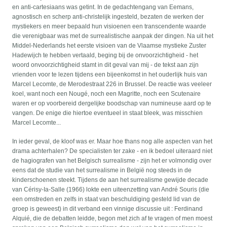
en anti-cartesiaans was getint. In de gedachtengang van Eemans,
agnostisch en scherp anti-christelijk ingesteld, bezaten de werken der
mystiekers en meer bepaald hun visioenen een transcendente waarde
die verenigbaar was met de surrealistische aanpak der dingen. Na uit het
Middel-Nederlands het eerste visioen van de Vlaamse mystieke Zuster
Hadewijch te hebben vertaald, beging bij de onvoorzichtigheid - het
woord onvoorzichtigheid stamt in dit geval van mij - de tekst aan zijn
vrienden voor te lezen tijdens een bijeenkomst in het ouderlijk huis van
Marcel Lecomte, de Merodestraat 226 in Brussel. De reactie was veeleer
koel, want noch een Nougé, noch een Magritte, noch een Scutenaire
waren er op voorbereid dergelijke boodschap van numineuse aard op te
vangen. De enige die hiertoe eventueel in staat bleek, was misschien
Marcel Lecomte...
In ieder geval, de kloof was er. Maar hoe thans nog alle aspecten van het
drama achterhalen? De specialisten ter zake - en ik bedoel uiteraard niet
de hagiografen van het Belgisch surrealisme - zijn het er volmondig over
eens dat de studie van het surrealisme in België nog steeds in de
kinderschoenen steekt. Tijdens de aan het surrealisme gewijde decade
van Cérisy-Ia-Salle (1966) lokte een uiteenzetting van André Souris (die
een omstreden en zelfs in staat van beschuldiging gesteld lid van de
groep is geweest) in dit verband een vinnige discussie uit : Ferdinand
Alquié, die de debatten leidde, begon met zich af te vragen of men moest