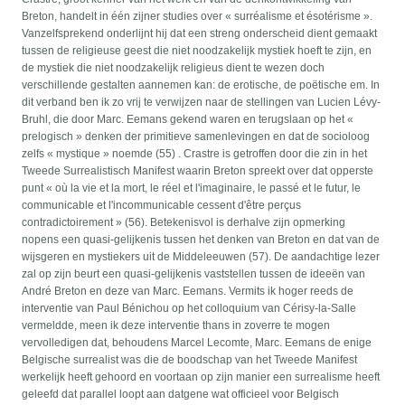
Breton, handelt in één zijner studies over « surréalisme et ésotérisme ».
Vanzelfsprekend onderlijnt hij dat een streng onderscheid dient gemaakt
tussen de religieuse geest die niet noodzakelijk mystiek hoeft te zijn, en
de mystiek die niet noodzakelijk religieus dient te wezen doch
verschillende gestalten aannemen kan: de erotische, de poëtische em. In
dit verband ben ik zo vrij te verwijzen naar de stellingen van Lucien Lévy-
Bruhl, die door Marc. Eemans gekend waren en terugslaan op het «
prelogisch » denken der primitieve samenlevingen en dat de socioloog
zelfs « mystique » noemde (55) . Crastre is getroffen door die zin in het
Tweede Surrealistisch Manifest waarin Breton spreekt over dat opperste
punt « où la vie et la mort, le réel et l'imaginaire, le passé et le futur, le
communicable et l'incommunicable cessent d'être perçus
contradictoirement » (56). Betekenisvol is derhalve zijn opmerking
nopens een quasi-gelijkenis tussen het denken van Breton en dat van de
wijsgeren en mystiekers uit de Middeleeuwen (57). De aandachtige lezer
zal op zijn beurt een quasi-gelijkenis vaststellen tussen de ideeën van
André Breton en deze van Marc. Eemans. Vermits ik hoger reeds de
interventie van Paul Bénichou op het colloquium van Cérisy-la-Salle
vermeldde, meen ik deze interventie thans in zoverre te mogen
vervolledigen dat, behoudens Marcel Lecomte, Marc. Eemans de enige
Belgische surrealist was die de boodschap van het Tweede Manifest
werkelijk heeft gehoord en voortaan op zijn manier een surrealisme heeft
geleefd dat parallel loopt aan datgene wat officieel voor Belgisch