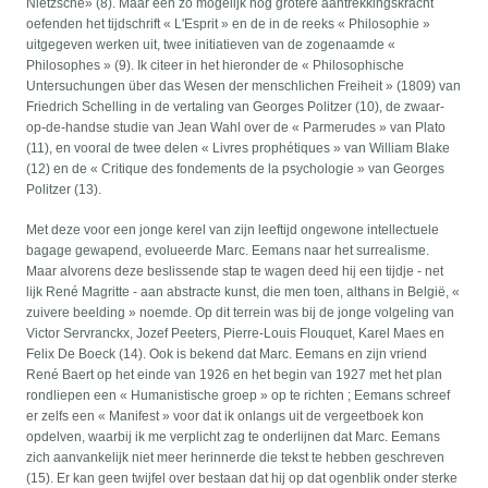
Nietzsche» (8). Maar een zo mogelijk nog grotere aantrekkingskracht
oefenden het tijdschrift « L'Esprit » en de in de reeks « Philosophie »
uitgegeven werken uit, twee initiatieven van de zogenaamde «
Philosophes » (9). Ik citeer in het hieronder de « Philosophische
Untersuchungen über das Wesen der menschlichen Freiheit » (1809) van
Friedrich Schelling in de vertaling van Georges Politzer (10), de zwaar-
op-de-handse studie van Jean Wahl over de « Parmerudes » van Plato
(11), en vooral de twee delen « Livres prophétiques » van William Blake
(12) en de « Critique des fondements de la psychologie » van Georges
Politzer (13).
Met deze voor een jonge kerel van zijn leeftijd ongewone intellectuele
bagage gewapend, evolueerde Marc. Eemans naar het surrealisme.
Maar alvorens deze beslissende stap te wagen deed hij een tijdje - net
lijk René Magritte - aan abstracte kunst, die men toen, althans in België, «
zuivere beelding » noemde. Op dit terrein was bij de jonge volgeling van
Victor Servranckx, Jozef Peeters, Pierre-Louis Flouquet, Karel Maes en
Felix De Boeck (14). Ook is bekend dat Marc. Eemans en zijn vriend
René Baert op het einde van 1926 en het begin van 1927 met het plan
rondliepen een « Humanistische groep » op te richten ; Eemans schreef
er zelfs een « Manifest » voor dat ik onlangs uit de vergeetboek kon
opdelven, waarbij ik me verplicht zag te onderlijnen dat Marc. Eemans
zich aanvankelijk niet meer herinnerde die tekst te hebben geschreven
(15). Er kan geen twijfel over bestaan dat hij op dat ogenblik onder sterke