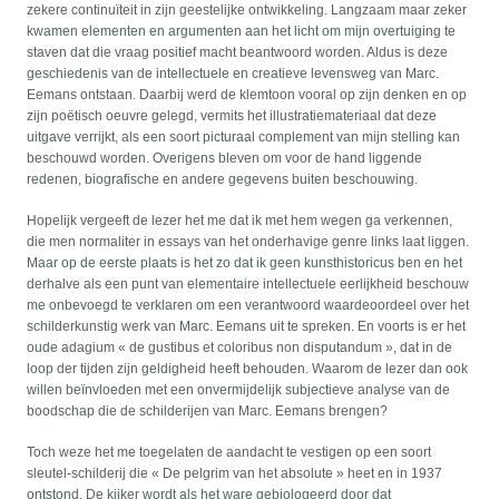
zekere continuïteit in zijn geestelijke ontwikkeling. Langzaam maar zeker
kwamen elementen en argumenten aan het licht om mijn overtuiging te
staven dat die vraag positief macht beantwoord worden. Aldus is deze
geschiedenis van de intellectuele en creatieve levensweg van Marc.
Eemans ontstaan. Daarbij werd de klemtoon vooral op zijn denken en op
zijn poëtisch oeuvre gelegd, vermits het illustratiemateriaal dat deze
uitgave verrijkt, als een soort picturaal complement van mijn stelling kan
beschouwd worden. Overigens bleven om voor de hand liggende
redenen, biografische en andere gegevens buiten beschouwing.
Hopelijk vergeeft de lezer het me dat ik met hem wegen ga verkennen,
die men normaliter in essays van het onderhavige genre links laat liggen.
Maar op de eerste plaats is het zo dat ik geen kunsthistoricus ben en het
derhalve als een punt van elementaire intellectuele eerlijkheid beschouw
me onbevoegd te verklaren om een verantwoord waardeoordeel over het
schilderkunstig werk van Marc. Eemans uit te spreken. En voorts is er het
oude adagium « de gustibus et coloribus non disputandum », dat in de
loop der tijden zijn geldigheid heeft behouden. Waarom de lezer dan ook
willen beïnvloeden met een onvermijdelijk subjectieve analyse van de
boodschap die de schilderijen van Marc. Eemans brengen?
Toch weze het me toegelaten de aandacht te vestigen op een soort
sleutel-schilderij die « De pelgrim van het absolute » heet en in 1937
ontstond. De kijker wordt als het ware gebiologeerd door dat