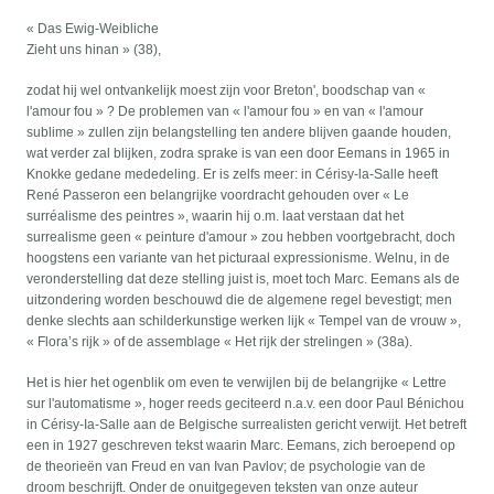
« Das Ewig-Weibliche
Zieht uns hinan » (38),
zodat hij wel ontvankelijk moest zijn voor Breton', boodschap van «
l'amour fou » ? De problemen van « l'amour fou » en van « l'amour
sublime » zullen zijn belangstelling ten andere blijven gaande houden,
wat verder zal blijken, zodra sprake is van een door Eemans in 1965 in
Knokke gedane mededeling. Er is zelfs meer: in Cérisy-la-Salle heeft
René Passeron een belangrijke voordracht gehouden over « Le
surréalisme des peintres », waarin hij o.m. laat verstaan dat het
surrealisme geen « peinture d'amour » zou hebben voortgebracht, doch
hoogstens een variante van het picturaal expressionisme. Welnu, in de
veronderstelling dat deze stelling juist is, moet toch Marc. Eemans als de
uitzondering worden beschouwd die de algemene regel bevestigt; men
denke slechts aan schilderkunstige werken lijk « Tempel van de vrouw »,
« Flora’s rijk » of de assemblage « Het rijk der strelingen » (38a).
Het is hier het ogenblik om even te verwijlen bij de belangrijke « Lettre
sur l'automatisme », hoger reeds geciteerd n.a.v. een door Paul Bénichou
in Cérisy-Ia-Salle aan de Belgische surrealisten gericht verwijt. Het betreft
een in 1927 geschreven tekst waarin Marc. Eemans, zich beroepend op
de theorieën van Freud en van Ivan Pavlov; de psychologie van de
droom beschrijft. Onder de onuitgegeven teksten van onze auteur