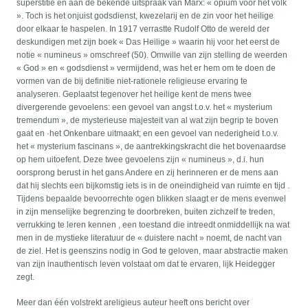
superstitie en aan de bekende uitspraak van Marx: « opium voor het volk
». Toch is het onjuist godsdienst, kwezelarij en de zin voor het heilige
door elkaar te haspelen. In 1917 verrastte Rudolf Otto de wereld der
deskundigen met zijn boek « Das Heilige » waarin hij voor het eerst de
notie « numineus » omschreef (50). Omwille van zijn stelling de weerden
« God » en « godsdienst » vermijdend, was het er hem om te doen de
vormen van de bij definitie niet-rationele religieuse ervaring te
analyseren. Geplaatst tegenover het heilige kent de mens twee
divergerende gevoelens: een gevoel van angst t.o.v. het « mysterium
tremendum », de mysterieuse majesteit van al wat zijn begrip te boven
gaat en ·het Onkenbare uitmaakt; en een gevoel van nederigheid t.o.v.
het « mysterium fascinans », de aantrekkingskracht die het bovenaardse
op hem uitoefent. Deze twee gevoelens zijn « numineus », d.i. hun
oorsprong berust in het gans Andere en zij herinneren er de mens aan
dat hij slechts een bijkomstig iets is in de oneindigheid van ruimte en tijd .
Tijdens bepaalde bevoorrechte ogen blikken slaagt er de mens evenwel
in zijn menselijke begrenzing te doorbreken, buiten zichzelf te treden,
verrukking te leren kennen , een toestand die intreedt onmiddellijk na wat
men in de mystieke literatuur de « duistere nacht » noemt, de nacht van
de ziel. Het is geenszins nodig in God te geloven, maar abstractie maken
van zijn inauthentisch leven volstaat om dat te ervaren, lijk Heidegger
zegt.
Meer dan één volstrekt areligieus auteur heeft ons bericht over