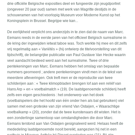
drie officiële Belgische exposities deel en fungeerde zijn jeugdportret
(ongeveer 20 jaar oud) samen met werk van Magritte destijds in de
schouwramen van het voorlopig Museum voor Moderne Kunst op het
Koningsplein in Brussel. Begrijpe wie kan...
De eerlijkheid verplicht ons anderzijds in te zien dat de naam van Marc.
Eemans reeds in de eerste jaren van het officieel Belgisch surrealisme in
de kring der ingewijden ietwat taboe was. Toch werkte hij mee en dit zelfs
vrij regelmatig aan « Variétés » (hij ontwierp de titelvoorstelling van dit
tijdschrift), de belangrijke publicatie van Paul Gustave Van Hecke waarin
veel aandacht besteed werd aan het surrealisme. Twee of drie
pentekeningen van Marc. Eemans hebben het omslag van bepaalde
nummers georneerd ; andere pentekeningen vindt men in de tekst van
meerdere afleveringen. Ook treft men er de reproductie van twee
schilderijen aan : « Twee klimopbladen brengen lof aan een reliëf van
Hans Arp » en « voetbalmatch » (19). De laatstgenoemde schilderij heeft
zelfs een eigen geschiedenis : het onderwerp van het doek
(voetbalspelers die het hoofd van één onder hen als bal gebruiken) viel
samen met een groteske van zijn vriend Van Ostaijen, « Waarachtige
voetbalkamp » (20), zonder dat de twee kunstenaars dit wisten. Het is
een zonderlinge samenloop van omstandigheden die door Marc.
Eemans terstond aan Van Ostaijen gesignaleerd werd. Helaas heeft de
mededeling laatstgenoemde nooit bereikt, aangezien hij net in een