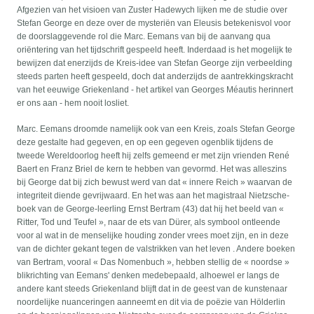
Afgezien van het visioen van Zuster Hadewych lijken me de studie over
Stefan George en deze over de mysteriën van Eleusis betekenisvol voor
de doorslaggevende rol die Marc. Eemans van bij de aanvang qua
oriëntering van het tijdschrift gespeeld heeft. Inderdaad is het mogelijk te
bewijzen dat enerzijds de Kreis-idee van Stefan George zijn verbeelding
steeds parten heeft gespeeld, doch dat anderzijds de aantrekkingskracht
van het eeuwige Griekenland - het artikel van Georges Méautis herinnert
er ons aan - hem nooit losliet.
Marc. Eemans droomde namelijk ook van een Kreis, zoals Stefan George
deze gestalte had gegeven, en op een gegeven ogenblik tijdens de
tweede Wereldoorlog heeft hij zelfs gemeend er met zijn vrienden René
Baert en Franz Briel de kern te hebben van gevormd. Het was alleszins
bij George dat bij zich bewust werd van dat « innere Reich » waarvan de
integriteit diende gevrijwaard. En het was aan het magistraal Nietzsche-
boek van de George-leerling Ernst Bertram (43) dat hij het beeld van «
Ritter, Tod und Teufel », naar de ets van Dürer, als symbool ontleende
voor al wat in de menselijke houding zonder vrees moet zijn, en in deze
van de dichter gekant tegen de valstrikken van het leven . Andere boeken
van Bertram, vooral « Das Nomenbuch », hebben stellig de « noordse »
blikrichting van Eemans' denken medebepaald, alhoewel er langs de
andere kant steeds Griekenland blijft dat in de geest van de kunstenaar
noordelijke nuanceringen aanneemt en dit via de poëzie van Hölderlin