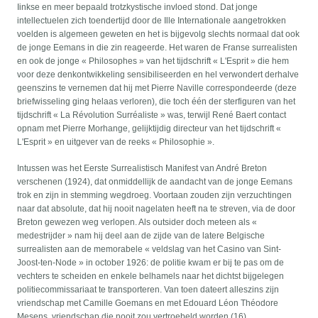
Iinkse en meer bepaald trotzkystische invloed stond. Dat jonge
intellectuelen zich toendertijd door de Ille Internationale aangetrokken
voelden is algemeen geweten en het is bijgevolg slechts normaal dat ook
de jonge Eemans in die zin reageerde. Het waren de Franse surrealisten
en ook de jonge « Philosophes » van het tijdschrift « L'Esprit » die hem
voor deze denkontwikkeling sensibiliseerden en hel verwondert derhalve
geenszins te vernemen dat hij met Pierre Naville correspondeerde (deze
briefwisseling ging helaas verloren), die toch één der sterfiguren van het
tijdschrift « La Révolution Surréaliste » was, terwijl René Baert contact
opnam met Pierre Morhange, gelijktijdig directeur van het tijdschrift «
L'Esprit » en uitgever van de reeks « Philosophie ».
Intussen was het Eerste Surrealistisch Manifest van André Breton
verschenen (1924), dat onmiddellijk de aandacht van de jonge Eemans
trok en zijn in stemming wegdroeg. Voortaan zouden zijn verzuchtingen
naar dat absolute, dat hij nooit nagelaten heeft na te streven, via de door
Breton gewezen weg verlopen. Als outsider doch meteen als «
medestrijder » nam hij deel aan de zijde van de latere Belgische
surrealisten aan de memorabele « veldslag van het Casino van Sint-
Joost-ten-Node » in october 1926: de politie kwam er bij te pas om de
vechters te scheiden en enkele belhamels naar het dichtst bijgelegen
politiecommissariaat te transporteren. Van toen dateert alleszins zijn
vriendschap met Camille Goemans en met Edouard Léon Théodore
Mesens, vriendschap die nooit zou vertroebeld worden (16).