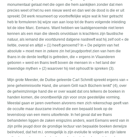
monumentaal gelaat met die ogen die hem aankijken zonder dat men
precies weet of het nu een nieuw werd en dan wel de dood is die er uit
spreekt. Dit werk resumeert op voortreffelijke wijze wat ik hier getracht
heb te formuleren bij wijze van aan loop tot de thans volgende inleiding
tot de idee Marc. Eemans. Want hebben we laatstgenoemde niet leren
kennen als een man die steeds onvoldaan is krachtens zijn faustische
natuur, als iemand die voortdurend datgene nastreeft wat hij zelf ooit « de
liefde, overal en altijd » (1) heeft genoemd? In « De pelgrim van het
absolute » moet men in zekere zin het jeugdportret zien van hem die
thans in de derde leeftijd is getreden, die « ergens in Vlaanderen
geboren » werd en thans leeft boven de mensen in « het land der
inwendige mythen » (2) waarover hij niet ophoudt te spreken (3).
Mijn grote Meester, de Duitse geleerde Carl Schmitt spreekt ergens van «
jene geheimnisvolle Hand, die unsem Grill nach Büchem lenkt" (4), over
de geheimzinnige hand die er over waakt dat ons telkens de boeken in
handen komen, die onontbeerlijk zijn voor onze geestelijke vorming.
Meestal gaan er jaren overheen alvorens men zich rekenschap geeft van
de occulte maar duurzame invloed die een bepaald boek op de
levensloop van een mens uitoefende. In het geval dat we thans
behandelen liggen de zaken enigszins anders, want Eemans werd van in
zijn prille jeugd door de grondige lectuur van bepaalde boeken derwijze
beïnvloed, dat het m.i. onmogelijk is zijn evolutie te volgen en zijn latere