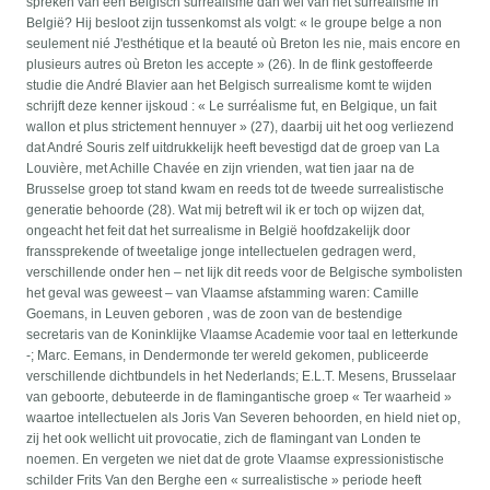
spreken van een Belgisch surrealisme dan wel van het surrealisme in
België? Hij besloot zijn tussenkomst als volgt: « le groupe belge a non
seulement nié J'esthétique et la beauté où Breton les nie, mais encore en
plusieurs autres où Breton les accepte » (26). In de flink gestoffeerde
studie die André Blavier aan het Belgisch surrealisme komt te wijden
schrijft deze kenner ijskoud : « Le surréalisme fut, en Belgique, un fait
wallon et plus strictement hennuyer » (27), daarbij uit het oog verliezend
dat André Souris zelf uitdrukkelijk heeft bevestigd dat de groep van La
Louvière, met Achille Chavée en zijn vrienden, wat tien jaar na de
Brusselse groep tot stand kwam en reeds tot de tweede surrealistische
generatie behoorde (28). Wat mij betreft wil ik er toch op wijzen dat,
ongeacht het feit dat het surrealisme in België hoofdzakelijk door
franssprekende of tweetalige jonge intellectuelen gedragen werd,
verschillende onder hen – net Iijk dit reeds voor de Belgische symbolisten
het geval was geweest – van Vlaamse afstamming waren: Camille
Goemans, in Leuven geboren , was de zoon van de bestendige
secretaris van de Koninklijke Vlaamse Academie voor taal en letterkunde
-; Marc. Eemans, in Dendermonde ter wereld gekomen, publiceerde
verschillende dichtbundels in het Nederlands; E.L.T. Mesens, Brusselaar
van geboorte, debuteerde in de flamingantische groep « Ter waarheid »
waartoe intellectuelen als Joris Van Severen behoorden, en hield niet op,
zij het ook wellicht uit provocatie, zich de flamingant van Londen te
noemen. En vergeten we niet dat de grote Vlaamse expressionistische
schilder Frits Van den Berghe een « surrealistische » periode heeft