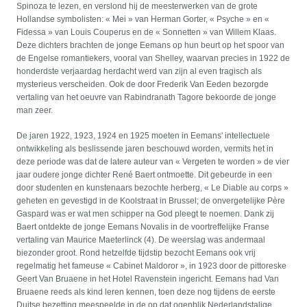
Spinoza te lezen, en verslond hij de meesterwerken van de grote
Hollandse symbolisten: « Mei » van Herman Gorter, « Psyche » en «
Fidessa » van Louis Couperus en de « Sonnetten » van Willem Klaas.
Deze dichters brachten de jonge Eemans op hun beurt op het spoor van
de Engelse romantiekers, vooral van Shelley, waarvan precies in 1922 de
honderdste verjaardag herdacht werd van zijn al even tragisch als
mysterieus verscheiden. Ook de door Frederik Van Eeden bezorgde
vertaling van het oeuvre van Rabindranath Tagore bekoorde de jonge
man zeer.
De jaren 1922, 1923, 1924 en 1925 moeten in Eemans' intellectuele
ontwikkeling als beslissende jaren beschouwd worden, vermits het in
deze periode was dat de latere auteur van « Vergeten te worden » de vier
jaar oudere jonge dichter René Baert ontmoette. Dit gebeurde in een
door studenten en kunstenaars bezochte herberg, « Le Diable au corps »
geheten en gevestigd in de Koolstraat in Brussel; de onvergetelijke Père
Gaspard was er wat men schipper na God pleegt te noemen. Dank zij
Baert ontdekte de jonge Eemans Novalis in de voortreffelijke Franse
vertaling van Maurice Maeterlinck (4). De weerslag was andermaal
biezonder groot. Rond hetzelfde tijdstip bezocht Eemans ook vrij
regelmatig het fameuse « Cabinet Maldoror », in 1923 door de pittoreske
Geert Van Bruaene in het Hotel Ravenstein ingericht. Eemans had Van
Bruaene reeds als kind leren kennen, toen deze nog tijdens de eerste
Duitse bezetting meespeelde in de op dat ogenblik Nederlandstalige