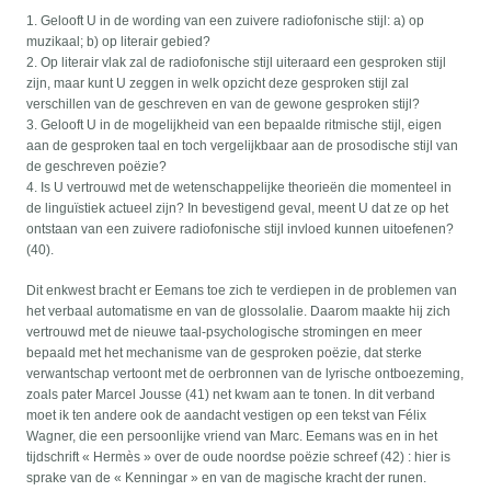
1. Gelooft U in de wording van een zuivere radiofonische stijl: a) op
muzikaal; b) op literair gebied?
2. Op literair vlak zal de radiofonische stijl uiteraard een gesproken stijl
zijn, maar kunt U zeggen in welk opzicht deze gesproken stijl zal
verschillen van de geschreven en van de gewone gesproken stijl?
3. Gelooft U in de mogelijkheid van een bepaalde ritmische stijl, eigen
aan de gesproken taal en toch vergelijkbaar aan de prosodische stijl van
de geschreven poëzie?
4. Is U vertrouwd met de wetenschappelijke theorieën die momenteel in
de linguïstiek actueel zijn? In bevestigend geval, meent U dat ze op het
ontstaan van een zuivere radiofonische stijl invloed kunnen uitoefenen?
(40).
Dit enkwest bracht er Eemans toe zich te verdiepen in de problemen van
het verbaal automatisme en van de glossolalie. Daarom maakte hij zich
vertrouwd met de nieuwe taal-psychologische stromingen en meer
bepaald met het mechanisme van de gesproken poëzie, dat sterke
verwantschap vertoont met de oerbronnen van de lyrische ontboezeming,
zoals pater Marcel Jousse (41) net kwam aan te tonen. In dit verband
moet ik ten andere ook de aandacht vestigen op een tekst van Félix
Wagner, die een persoonlijke vriend van Marc. Eemans was en in het
tijdschrift « Hermès » over de oude noordse poëzie schreef (42) : hier is
sprake van de « Kenningar » en van de magische kracht der runen.