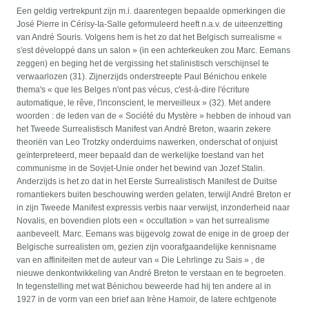
Een geldig vertrekpunt zijn m.i. daarentegen bepaalde opmerkingen die
José Pierre in Cérisy-Ia-Salle geformuleerd heeft n.a.v. de uiteenzetting
van André Souris. Volgens hem is het zo dat het Belgisch surrealisme «
s'est développé dans un salon » (in een achterkeuken zou Marc. Eemans
zeggen) en beging het de vergissing het stalinistisch verschijnsel te
verwaarlozen (31). Zijnerzijds onderstreepte Paul Bénichou enkele
thema's « que les Belges n'ont pas vécus, c'est-à-dire l'écriture
automatique, le rêve, l'inconscient, le merveilleux » (32). Met andere
woorden : de leden van de « Société du Mystère » hebben de inhoud van
het Tweede Surrealistisch Manifest van André Breton, waarin zekere
theoriën van Leo Trotzky onderduims nawerken, onderschat of onjuist
geïnterpreteerd, meer bepaald dan de werkelijke toestand van het
communisme in de Sovjet-Unie onder het bewind van Jozef Stalin.
Anderzijds is het zo dat in het Eerste Surrealistisch Manifest de Duitse
romantiekers buiten beschouwing werden gelaten, terwijl André Breton er
in zijn Tweede Manifest expressis verbis naar verwijst, inzonderheid naar
Novalis, en bovendien plots een « occultation » van het surrealisme
aanbeveelt. Marc. Eemans was bijgevolg zowat de enige in de groep der
Belgische surrealisten om, gezien zijn voorafgaandelijke kennisname
van en affiniteiten met de auteur van « Die Lehrlinge zu Sais » , de
nieuwe denkontwikkeling van André Breton te verstaan en te begroeten.
In tegenstelling met wat Bénichou beweerde had hij ten andere al in
1927 in de vorm van een brief aan Irène Hamoir, de latere echtgenote