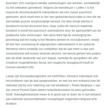
bevinden zich overigens talrijke optekeningen van dromen, onmiddellijk
na het ontwaken genoteerd. Volgens de kwestieuze « Lettre » is het
onjuist de droomactiviteit te interpreteren als een zuiver psychisch
gebeuren, doch moet men er eer een gedachtenassociatie in zien die de
menselijke psyche onophoudelijk verwart. De idee dringt slechts in
beeldvorm tot het droomnet door, maar zodra de mens in wakende
toestand is wordt het psychisch automatisme door de agressiviteit van de
praktische rede verdrongen. Aan deze tekst ligt de overtuiging ten
grondslag dat het nodig is het Westers denken te revolutioneren, omdat
dit den ken vooralsnog té uitgesproken rationalistisch is en opdat de
Westerse mens eindelijk zou ontdekken dat de taal meer is dan een
conventioneel iets tussen levende wezens, het woord geheel iets anders
dan de blote abstractie van een begrip, namelijk de gangsteen die alle
creatieve mogelijkheden bevat, een magische draagkracht heeft en
invloed uitoefent (39).
Langs zijn beroepsbezigheden om heeft Marc. Eemans inderdaad ook
het probleem van de taal aangesneden, en wel via een enkwest over de
radiotaal dat bij voor rekening van het weekblad « Radio Belgique » van
zijn vriend Florent Gaes (wiens redactiesecretaris hij was) gehouden
heeft. Volledigheidshalve meen ik er goed aan te doen de in dat verband
aan bekende persoonlijkheden voorgelegde vragenlijst integraal af te
drukken: