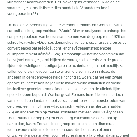
kunstenaar beantwoordden. Het is overigens vermoedelijk de enige
waarachtige surrealistische dichtbundel die Vlaanderen heeft
voortgebracht (23).
Ja, hoe de vervreemding van de vrienden Eemans en Goemans van de
surrealistische groep verklaard? André Blavier analyseerde onlangs het
complex probleem van het tot-stand-komen van de groep rond 1926 en
schreef wat volgt: «Diverses démarches, rencontres, chassés-croisés et
convergences ont précédé, dont l'enchevêtrement n'est encore
qu'imparfaitement démêlé» (24). Persoonlijk wil het me voorkomen dat
het vrijwel onmogelijk zal blijken de ware geschiedenis van de groep
tijdens de twintiger en dertiger jaren te achterhalen, dat het moeilijk zal
vallen de juiste motieven aan te wijzen die sommigen in deze, de
anderen in de tegenovergestelde richting stuwden, dat het een zware
opgave zal betekenen netjes uit te maken welke affiniteiten en welke
instinctieve gevoelens van afkeer in talrijke gevallen de uiteindelijke
opties hebben bepaald. Wat het geval Eemans betreft bestond er toch
van meetaf een fundamenteel verschilpunt: terwijl de meeste leden van
de groep een min of meer «dadaïstisch» verleden achter zich hadden
(25) en anderen zich op zekere affiniteiten met een Paul Valéry of een
Jean Paulhan beriep (25) en er een erg cartesiaanse denktrant op
nahielden, kwam Eemans in de groep terecht met een diametraal
tegenovergestelde intellectuele bagage, die hem desniettemin
ontvankelijk moest maken voor het surrealisme à la Breton, dat irrationeel