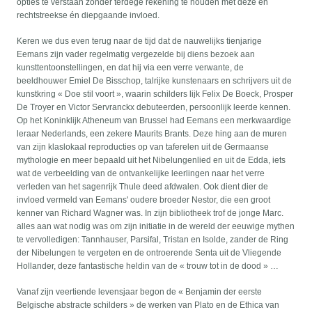
opties te verstaan zonder terdege rekening te houden met deze én
rechtstreekse én diepgaande invloed.
Keren we dus even terug naar de tijd dat de nauwelijks tienjarige
Eemans zijn vader regelmatig vergezelde bij diens bezoek aan
kunsttentoonstellingen, en dat hij via een verre verwante, de
beeldhouwer Emiel De Bisschop, talrijke kunstenaars en schrijvers uit de
kunstkring « Doe stil voort », waarin schilders lijk Felix De Boeck, Prosper
De Troyer en Victor Servranckx debuteerden, persoonlijk leerde kennen.
Op het Koninklijk Atheneum van Brussel had Eemans een merkwaardige
leraar Nederlands, een zekere Maurits Brants. Deze hing aan de muren
van zijn klaslokaal reproducties op van taferelen uit de Germaanse
mythologie en meer bepaald uit het Nibelungenlied en uit de Edda, iets
wat de verbeelding van de ontvankelijke leerlingen naar het verre
verleden van het sagenrijk Thule deed afdwalen. Ook dient dier de
invloed vermeld van Eemans' oudere broeder Nestor, die een groot
kenner van Richard Wagner was. In zijn bibliotheek trof de jonge Marc.
alles aan wat nodig was om zijn initiatie in de wereld der eeuwige mythen
te vervolledigen: Tannhauser, Parsifal, Tristan en Isolde, zander de Ring
der Nibelungen te vergeten en de ontroerende Senta uit de Vliegende
Hollander, deze fantastische heldin van de « trouw tot in de dood » …
Vanaf zijn veertiende levensjaar begon de « Benjamin der eerste
Belgische abstracte schilders » de werken van Plato en de Ethica van