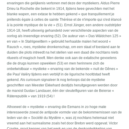
ervaringen die gelijkenis vertonen met deze der mystiekers. Aldus Pierre
Drieu la Rochelle die bekent in 1914, tijdens twee gevechten met het
blanke wapen, een extase te hebben gekend « que tranquillement je
prétends égale à celles de sainte Thérèse et de n'importe qui s'est élancé
à la pointe mystique de la vie » (51). Ernst Jünger, een andere oudstrijder
1914-18, heeft uitvoerig gehandeld over verschillende aspecten van de
oorlog als inwendige ervaring (52). De auteur van « Das Wäldchen 125 »
en van « In Stahlgewittern » gebruikt herhaalde malen het woord «
Rausch », roes, mystieke dronkenschap, om een staat of toestand aan te
duiden die plots intreedt na het stellen van een daad die nochtans niets
ritueels of magisch heeft. Men denke ook aan de extatische gevoelens
die de drugs kunnen opwekken (53) en men herinnere zich de
onbetwistbaar « mystieke » ervaring van de bekende « nuit de Gênes »
die Paul Valéry tijdens een verblijf in de ligurische hoofdstad heeft
gekend. Als curiosum signaleer ik nog terloops dat de mystieke
geschriften van Meester Ekkehard destijds heruitgegeven werden door
de marxist Gustav Landauer, één der sleutelfiguren van de Beierse «
Räterepublik » van 1919 (54) !
Alhoewel de « mystieke » ervaring die Eemans in zo hoge mate
interesseerde zowat de antipode vormde van de bekommernissen van de
leden van de « Société du Mystère », was zij nochtans helemaal niet
vreemd aan het surrealisme zoals het door Breton werd opgevat. Victor
Crastre, groot kenner van het werk en van de denkontwikkeling van