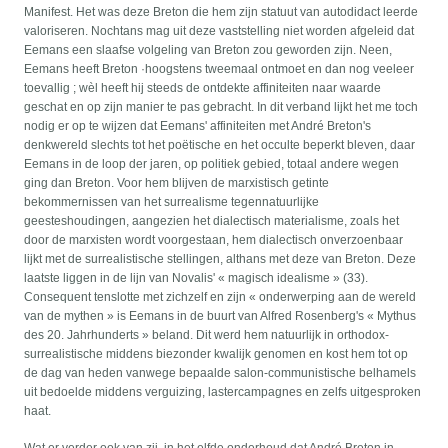
Manifest. Het was deze Breton die hem zijn statuut van autodidact leerde
valoriseren. Nochtans mag uit deze vaststelling niet worden afgeleid dat
Eemans een slaafse volgeling van Breton zou geworden zijn. Neen,
Eemans heeft Breton ·hoogstens tweemaal ontmoet en dan nog veeleer
toevallig ; wèl heeft hij steeds de ontdekte affiniteiten naar waarde
geschat en op zijn manier te pas gebracht. In dit verband lijkt het me toch
nodig er op te wijzen dat Eemans' affiniteiten met André Breton's
denkwereld slechts tot het poëtische en het occulte beperkt bleven, daar
Eemans in de loop der jaren, op politiek gebied, totaal andere wegen
ging dan Breton. Voor hem blijven de marxistisch getinte
bekommernissen van het surrealisme tegennatuurlijke
geesteshoudingen, aangezien het dialectisch materialisme, zoals het
door de marxisten wordt voorgestaan, hem dialectisch onverzoenbaar
lijkt met de surrealistische stellingen, althans met deze van Breton. Deze
laatste liggen in de lijn van Novalis' « magisch idealisme » (33).
Consequent tenslotte met zichzelf en zijn « onderwerping aan de wereld
van de mythen » is Eemans in de buurt van Alfred Rosenberg's « Mythus
des 20. Jahrhunderts » beland. Dit werd hem natuurlijk in orthodox-
surrealistische middens biezonder kwalijk genomen en kost hem tot op
de dag van heden vanwege bepaalde salon-communistische belhamels
uit bedoelde middens verguizing, lastercampagnes en zelfs uitgesproken
haat.