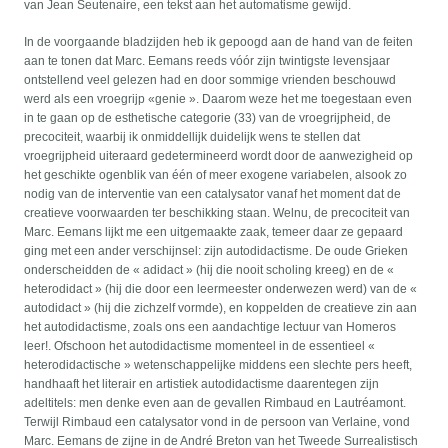
van Jean Seutenaire, een tekst aan het automatisme gewijd.
In de voorgaande bladzijden heb ik gepoogd aan de hand van de feiten
aan te tonen dat Marc. Eemans reeds vóór zijn twintigste levensjaar
ontstellend veel gelezen had en door sommige vrienden beschouwd
werd als een vroegrijp «genie ». Daarom weze het me toegestaan even
in te gaan op de esthetische categorie (33) van de vroegrijpheid, de
precociteit, waarbij ik onmiddellijk duidelijk wens te stellen dat
vroegrijpheid uiteraard gedetermineerd wordt door de aanwezigheid op
het geschikte ogenblik van één of meer exogene variabelen, alsook zo
nodig van de interventie van een catalysator vanaf het moment dat de
creatieve voorwaarden ter beschikking staan. Welnu, de precociteit van
Marc. Eemans lijkt me een uitgemaakte zaak, temeer daar ze gepaard
ging met een ander verschijnsel: zijn autodidactisme. De oude Grieken
onderscheidden de « adidact » (hij die nooit scholing kreeg) en de «
heterodidact » (hij die door een leermeester onderwezen werd) van de «
autodidact » (hij die zichzelf vormde), en koppelden de creatieve zin aan
het autodidactisme, zoals ons een aandachtige lectuur van Homeros
leer!. Ofschoon het autodidactisme momenteel in de essentieel «
heterodidactische » wetenschappelijke middens een slechte pers heeft,
handhaaft het literair en artistiek autodidactisme daarentegen zijn
adeltitels: men denke even aan de gevallen Rimbaud en Lautréamont.
Terwijl Rimbaud een catalysator vond in de persoon van Verlaine, vond
Marc. Eemans de zijne in de André Breton van het Tweede Surrealistisch