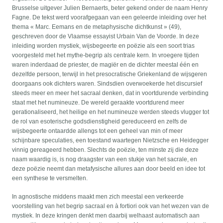
Brusselse uitgever Julien Bernaerts, beter gekend onder de naam Henry
Fagne. De tekst werd voorafgegaan van een geleerde inleiding over het
thema « Marc. Eemans en de metaphysische dichtkunst » (49),
geschreven door de Vlaamse essayist Urbain Van de Voorde. In deze
inleiding worden mystiek, wijsbegeerte en poëzie als een soort trias
voorgesteld met het mythe-begrip als centrale kern. In vroegere tijden
waren inderdaad de priester, de magiër en de dichter meestal één en
dezelfde persoon, terwijl in het presocratische Griekenland de wijsgeren
doorgaans ook dichters waren. Sindsdien overwoekerde het discursief
steeds meer en meer het sacraal denken, dat in voortdurende verbinding
staat met het numineuze. De wereld geraakte voortdurend meer
gerationaliseerd, het heilige en het numineuze werden steeds vlugger tot
de rol van esoterische godsdienstigheid gereduceerd en zelfs de
wijsbegeerte ontaardde allengs tot een geheel van min of meer
schijnbare speculaties, een toestand waartegen Nietzsche en Heidegger
vinnig gereageerd hebben. Slechts de poëzie, ten minste zij die deze
naam waardig is, is nog draagster van een stukje van het sacrale, en
deze poëzie neemt dan metafysische allures aan door beeld en idee tot
een synthese te versmelten.
In agnostische middens maakt men zich meestal een verkeerde
voorstelling van het begrip sacraal en à fortiori ook van het wezen van de
mystiek. In deze kringen denkt men daarbij welhaast automatisch aan