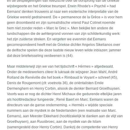
en de bespiegelingen van Nietzsche over de oorsprong van de Griekse
wijsbegeerte en het Griekse treurspel. Erwin Rhode's « Psyché » had
Eernans' denken trouwens al naar een esoterische interpretatie van de
Griekse wereld gedraineerd. De « permanence de la Grèce » is voor hem
geen droombeeld en zijn surrealistische vriend Paul Colinet noemde
hem niet zonder reden « Marc le Grec ». Men bekijke ten andere de
landschappen die de aehtergrond vonnen van zijn schilderkunstig werk:
het zijn zuiderse streken. En vergeten we evenmin dat Eemans
gecorrespondeerd heeft met de Griekse dichter Angelos Sikelianos over
de delfische spelen die deze laatste nieuw leven wilde inblazen: jammer
dat deze briefwisseling verdwenen is (44).
Maar middelerwijl zijn we van het tijdschrift « Hèrmes » afgedwaald.
Onder de medewerkers citeer ik lukraak de wijsgeer Jean Wahl, André
Rolland de Renéville die het boek « Rimbaud le Voyant » schreef (45),
Denis de Rougemont (cfr. voetnota 36), de oriëntalisten Emile
Dermenghem en Henry Corbin, alsook de denker Bernard Groethuysen.
Voorts was er nog de dichter Henri Michaux die gedurende ettelijke jaren
als hoofdredacteur fungeerde ; René Baert en Marc. Eemans waren de
directeurs van de ganse onderneming. « Hermès » wijdde speciale
nummers aan de mystiek in de Nederlanden (een realisatie van Marc.
Eemans), aan Meester Ekkehard (hoofdzakelijk te danken aan de vlijt van
Groethuysen), aan Ruusbroec, aan de mystiek van de Islam
(samengesteld door Henry Corbin). Dankzij de competentie van Henry