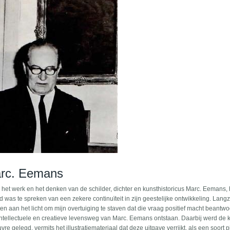
Marc. Eemans
het werk en het denken van de schilder, dichter en kunsthistoricus Marc. Eemans, 
d was te spreken van een zekere continuïteit in zijn geestelijke ontwikkeling. Lan
aan het licht om mijn overtuiging te staven dat die vraag positief macht beantw
intellectuele en creatieve levensweg van Marc. Eemans ontstaan. Daarbij werd de
re gelegd, vermits het illustratiemateriaal dat deze uitgave verrijkt, als een soort p