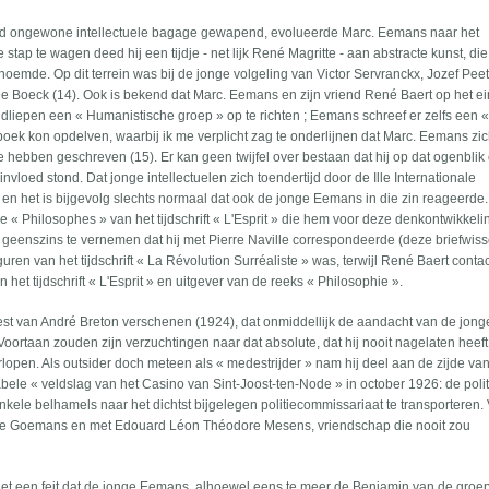
ftijd ongewone intellectuele bagage gewapend, evolueerde Marc. Eemans naar het
stap te wagen deed hij een tijdje - net lijk René Magritte - aan abstracte kunst, di
 noemde. Op dit terrein was bij de jonge volgeling van Victor Servranckx, Jozef Peet
De Boeck (14). Ook is bekend dat Marc. Eemans en zijn vriend René Baert op het e
dliepen een « Humanistische groep » op te richten ; Eemans schreef er zelfs een 
tboek kon opdelven, waarbij ik me verplicht zag te onderlijnen dat Marc. Eemans zi
te hebben geschreven (15). Er kan geen twijfel over bestaan dat hij op dat ogenblik
nvloed stond. Dat jonge intellectuelen zich toendertijd door de Ille Internationale
n het is bijgevolg slechts normaal dat ook de jonge Eemans in die zin reageerde.
 « Philosophes » van het tijdschrift « L'Esprit » die hem voor deze denkontwikkeli
 geenszins te vernemen dat hij met Pierre Naville correspondeerde (deze briefwiss
iguren van het tijdschrift « La Révolution Surréaliste » was, terwijl René Baert cont
n het tijdschrift « L'Esprit » en uitgever van de reeks « Philosophie ».
fest van André Breton verschenen (1924), dat onmiddellijk de aandacht van de jong
ortaan zouden zijn verzuchtingen naar dat absolute, dat hij nooit nagelaten heeft
lopen. Als outsider doch meteen als « medestrijder » nam hij deel aan de zijde va
bele « veldslag van het Casino van Sint-Joost-ten-Node » in october 1926: de pol
enkele belhamels naar het dichtst bijgelegen politiecommissariaat te transporteren.
ille Goemans en met Edouard Léon Théodore Mesens, vriendschap die nooit zou
 het een feit dat de jonge Eemans, alhoewel eens te meer de Benjamin van de groep