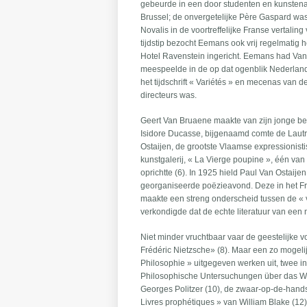
gebeurde in een door studenten en kunstenaa
Brussel; de onvergetelijke Père Gaspard wa
Novalis in de voortreffelijke Franse vertali
tijdstip bezocht Eemans ook vrij regelmatig 
Hotel Ravenstein ingericht. Eemans had Van 
meespeelde in de op dat ogenblik Nederlan
het tijdschrift « Variétés » en mecenas van 
directeurs was.
Geert Van Bruaene maakte van zijn jonge b
Isidore Ducasse, bijgenaamd comte de Lautr
Ostaijen, de grootste Vlaamse expressionist
kunstgalerij, « La Vierge poupine », één van
oprichtte (6). In 1925 hield Paul Van Ostaij
georganiseerde poëzieavond. Deze in het Fr
maakte een streng onderscheid tussen de « 
verkondigde dat de echte literatuur van een n
Niet minder vruchtbaar vaar de geestelijke 
Frédéric Nietzsche» (8). Maar een zo mogelijk
Philosophie » uitgegeven werken uit, twee in
Philosophische Untersuchungen über das Wes
Georges Politzer (10), de zwaar-op-de-hands
Livres prophétiques » van William Blake (12)