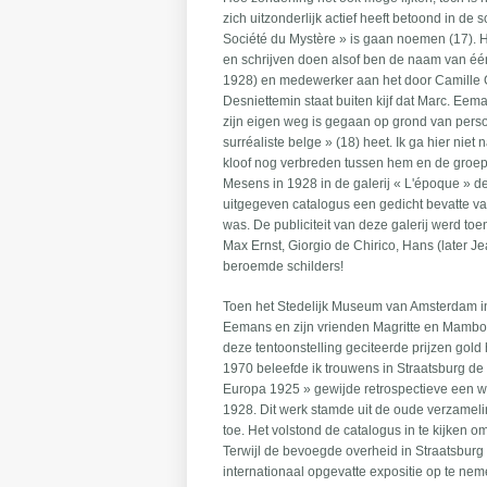
zich uitzonderlijk actief heeft betoond in de
Société du Mystère » is gaan noemen (17). H
en schrijven doen alsof ben de naam van éé
1928) en medewerker aan het door Camille Go
Desniettemin staat buiten kijf dat Marc. Eem
zijn eigen weg is gegaan op grond van perso
surréaliste belge » (18) heet. Ik ga hier nie
kloof nog verbreden tussen hem en de groep
Mesens in 1928 in de galerij « L'époque » d
uitgegeven catalogus een gedicht bevatte va
was. De publiciteit van deze galerij werd t
Max Ernst, Giorgio de Chirico, Hans (later 
beroemde schilders!
Toen het Stedelijk Museum van Amsterdam in
Eemans en zijn vrienden Magritte en Mambour
deze tentoonstelling geciteerde prijzen gol
1970 beleefde ik trouwens in Straatsburg d
Europa 1925 » gewijde retrospectieve een we
1928. Dit werk stamde uit de oude verzamel
toe. Het volstond de catalogus in te kijken o
Terwijl de bevoegde overheid in Straatsburg
internationaal opgevatte expositie op te neme