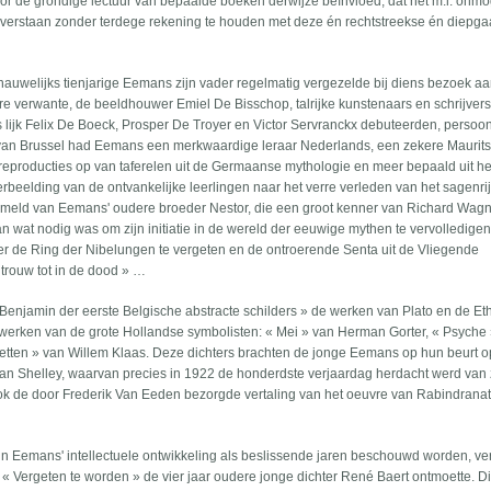
or de grondige lectuur van bepaalde boeken derwijze beïnvloed, dat het m.i. onmog
s te verstaan zonder terdege rekening te houden met deze én rechtstreekse én diepg
 nauwelijks tienjarige Eemans zijn vader regelmatig vergezelde bij diens bezoek a
erre verwante, de beeldhouwer Emiel De Bisschop, talrijke kunstenaars en schrijvers
rs lijk Felix De Boeck, Prosper De Troyer en Victor Servranckx debuteerden, persoon
van Brussel had Eemans een merkwaardige leraar Nederlands, een zekere Maurits
reproducties op van taferelen uit de Germaanse mythologie en meer bepaald uit he
erbeelding van de ontvankelijke leerlingen naar het verre verleden van het sagenri
ermeld van Eemans' oudere broeder Nestor, die een groot kenner van Richard Wag
 aan wat nodig was om zijn initiatie in de wereld der eeuwige mythen te vervolledigen
nder de Ring der Nibelungen te vergeten en de ontroerende Senta uit de Vliegende
 trouw tot in de dood » …
 Benjamin der eerste Belgische abstracte schilders » de werken van Plato en de Et
rwerken van de grote Hollandse symbolisten: « Mei » van Herman Gorter, « Psyche 
tten » van Willem Klaas. Deze dichters brachten de jonge Eemans op hun beurt o
an Shelley, waarvan precies in 1922 de honderdste verjaardag herdacht werd van z
Ook de door Frederik Van Eeden bezorgde vertaling van het oeuvre van Rabindrana
n Eemans' intellectuele ontwikkeling als beslissende jaren beschouwd worden, ver
 « Vergeten te worden » de vier jaar oudere jonge dichter René Baert ontmoette. Di