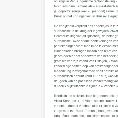
onlangs in Parijs ingerichte tentoonstelling «
Nochtans nam Eemans aIs « surrealistisch sch
jeugdportret (ongeveer 20 jaar oud) samen 
Kunst op het Koningsplein in Brussel. Begrijp
De eerlijkheid verplicht ons anderzijds in te
surrealisme in de kring der ingewijden ietwat
titelvoorstelling van dit tijdschrift), de be
surrealisme. Twee of drie pentekeningen v
pentekeningen vindt men in de tekst van meer
klimopbladen brengen lof aan een reliëf van 
geschiedenis : het onderwerp van het doek (
groteske van zijn vriend Van Ostaijen, « Waa
zonderlinge samenloop van omstandigheden 
mededeling laatstgenoemde nooit bereikt, aan
surrealistisch debuut, rond 1927 dus, was Ma
deugden van de poëtische vervreemding van
duidelijk blijkt uit enkele zijner in « Variété
Reeds in die activiteitsfaze begonnen enkele
Victor Servranckx, de Vlaamse constructivist,
vermelde doek « Voetbalmatch »), liet in « 
jonge man (sc. Marc. Eemans) haatgevoelens
l'inquiétude humaine, sans tirer ses conclusio