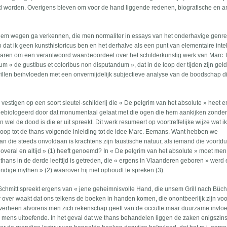
d worden. Overigens bleven om voor de hand liggende redenen, biografische en 
t hem wegen ga verkennen, die men normaliter in essays van het onderhavige genre
zo dat ik geen kunsthistoricus ben en het derhalve als een punt van elementaire inte
laren om een verantwoord waardeoordeel over het schilderkunstig werk van Marc
ium « de gustibus et coloribus non disputandum », dat in de loop der tijden zijn gel
llen beïnvloeden met een onvermijdelijk subjectieve analyse van de boodschap d
estigen op een soort sleutel-schilderij die « De pelgrim van het absolute » heet e
e gebiologeerd door dat monumentaal gelaat met die ogen die hem aankijken zonde
wel de dood is die er uit spreekt. Dit werk resumeert op voortreffelijke wijze wat ik
n loop tot de thans volgende inleiding tot de idee Marc. Eemans. Want hebben we
n die steeds onvoldaan is krachtens zijn faustische natuur, als iemand die voortd
de, overal en altijd » (1) heeft genoemd? In « De pelgrim van het absolute » moet men
 thans in de derde leeftijd is getreden, die « ergens in Vlaanderen geboren » werd
ndige mythen » (2) waarover hij niet ophoudt te spreken (3).
 Schmitt spreekt ergens van « jene geheimnisvolle Hand, die unsem Grill nach Bü
r over waakt dat ons telkens de boeken in handen komen, die onontbeerlijk zijn vo
 overheen alvorens men zich rekenschap geeft van de occulte maar duurzame invlo
mens uitoefende. In het geval dat we thans behandelen liggen de zaken enigszins