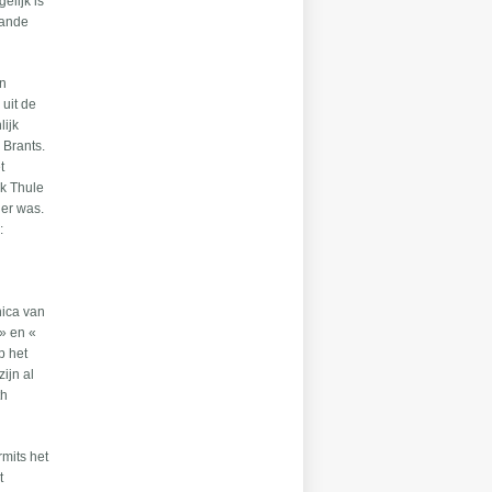
elijk is
aande
an
 uit de
lijk
 Brants.
t
jk Thule
ner was.
:
hica van
» en «
p het
ijn al
th
mits het
t