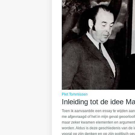
Piet Tommissen
Inleiding tot de idee 
Toen ik aanvaardde een essay te wijden aan 
me afgevraagd of het in mijn geval geoorloof
maar zeker kwamen elementen en argumenten 
worden. Aldus is deze geschiedenis van de 
vooral op zijn denken en op zijn poëtisch oeuv