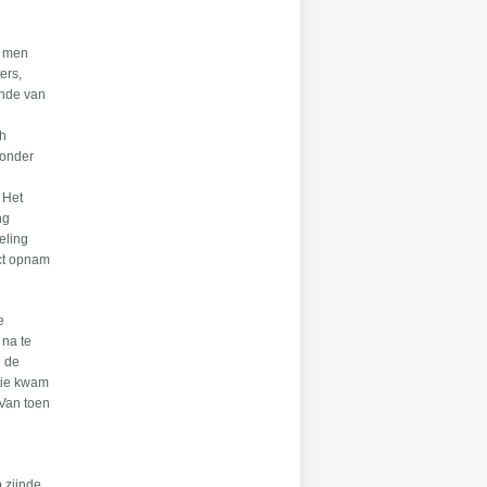
e men
ers,
inde van
«
ch
 onder
 Het
ng
eling
act opnam
e
 na te
n de
itie kwam
 Van toen
 zijnde,