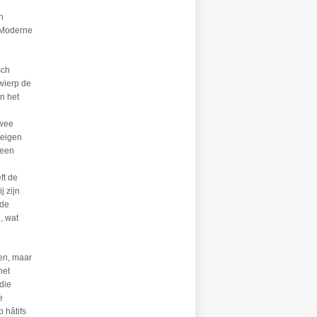
n
r Moderne
sch
twierp de
an het
Twee
 eigen
 een
ft de
j zijn
 de
, wat
ren, maar
net
die
e
p hâtifs