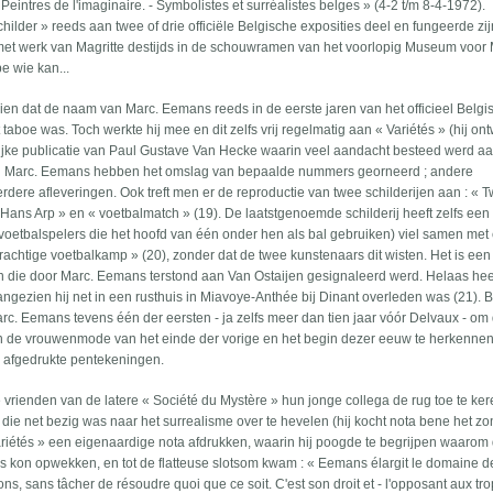
 Peintres de l'imaginaire. - Symbolistes et surréalistes belges » (4-2 t/m 8-4-1972).
ilder » reeds aan twee of drie officiële Belgische exposities deel en fungeerde zij
met werk van Magritte destijds in de schouwramen van het voorlopig Museum voo
e wie kan...
 zien dat de naam van Marc. Eemans reeds in de eerste jaren van het officieel Belgi
 taboe was. Toch werkte hij mee en dit zelfs vrij regelmatig aan « Variétés » (hij on
langrijke publicatie van Paul Gustave Van Hecke waarin veel aandacht besteed werd a
an Marc. Eemans hebben het omslag van bepaalde nummers georneerd ; andere
dere afleveringen. Ook treft men er de reproductie van twee schilderijen aan : « 
Hans Arp » en « voetbalmatch » (19). De laatstgenoemde schilderij heeft zelfs een
voetbalspelers die het hoofd van één onder hen als bal gebruiken) viel samen met
rachtige voetbalkamp » (20), zonder dat de twee kunstenaars dit wisten. Het is een
die door Marc. Eemans terstond aan Van Ostaijen gesignaleerd werd. Helaas hee
gezien hij net in een rusthuis in Miavoye-Anthée bij Dinant overleden was (21). Bi
rc. Eemans tevens één der eersten - ja zelfs meer dan tien jaar vóór Delvaux - om
 de vrouwenmode van het einde der vorige en het begin dezer eeuw te herkennen
s » afgedrukte pentekeningen.
 vrienden van de latere « Société du Mystère » hun jonge collega de rug toe te ke
 die net bezig was naar het surrealisme over te hevelen (hij kocht nota bene het zo
Variétés » een eigenaardige nota afdrukken, waarin hij poogde te begrijpen waarom 
 kon opwekken, en tot de flatteuse slotsom kwam : « Eemans élargit le domaine d
ns, sans tâcher de résoudre quoi que ce soit. C'est son droit et - l'opposant aux tro