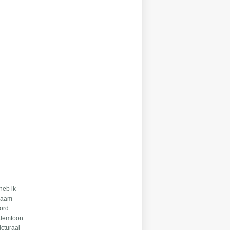
heb ik
gzaam
oord
 klemtoon
icturaal