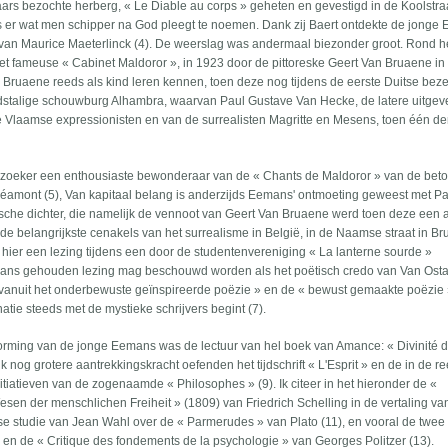
rs bezochte herberg, « Le Diable au corps » geheten en gevestigd in de Koolstraa
s er wat men schipper na God pleegt te noemen. Dank zij Baert ontdekte de jonge
ng van Maurice Maeterlinck (4). De weerslag was andermaal biezonder groot. Rond h
het fameuse « Cabinet Maldoror », in 1923 door de pittoreske Geert Van Bruaene in
Bruaene reeds als kind leren kennen, toen deze nog tijdens de eerste Duitse beze
dstalige schouwburg Alhambra, waarvan Paul Gustave Van Hecke, de latere uitgev
de Vlaamse expressionisten en van de surrealisten Magritte en Mesens, toen één de
ezoeker een enthousiaste bewonderaar van de « Chants de Maldoror » van de bet
éamont (5), Van kapitaal belang is anderzijds Eemans' ontmoeting geweest met P
ische dichter, die namelijk de vennoot van Geert Van Bruaene werd toen deze een
 de belangrijkste cenakels van het surrealisme in België, in de Naamse straat in Br
en hier een lezing tijdens een door de studentenvereniging « La lanterne sourde »
ans gehouden lezing mag beschouwd worden als het poëtisch credo van Van Ostai
vanuit het onderbewuste geïnspireerde poëzie » en de « bewust gemaakte poëzie 
atie steeds met de mystieke schrijvers begint (7).
vorming van de jonge Eemans was de lectuur van hel boek van Amance: « Divinité 
 nog grotere aantrekkingskracht oefenden het tijdschrift « L'Esprit » en de in de r
itiatieven van de zogenaamde « Philosophes » (9). Ik citeer in het hieronder de «
en der menschlichen Freiheit » (1809) van Friedrich Schelling in de vertaling va
e studie van Jean Wahl over de « Parmerudes » van Plato (11), en vooral de twee
 en de « Critique des fondements de la psychologie » van Georges Politzer (13).