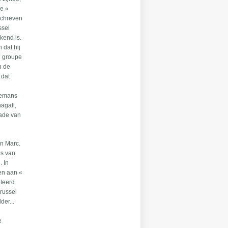
de «
schreven
ssel
kend is.
 dat hij
u groupe
n de
 dat
 Eemans
agall,
jade van
en Marc.
us van
. In
en aan «
ateerd
russel
der...
e