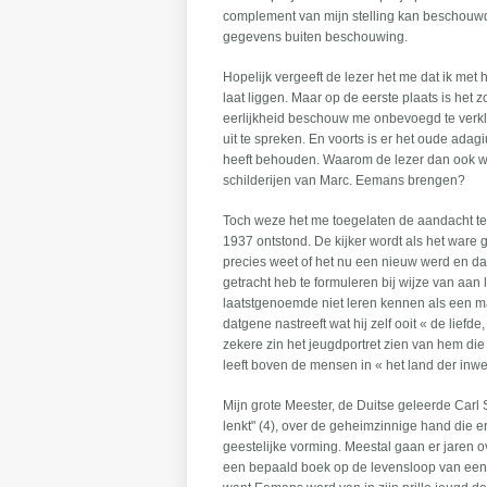
complement van mijn stelling kan beschouw
gegevens buiten beschouwing.
Hopelijk vergeeft de lezer het me dat ik me
laat liggen. Maar op de eerste plaats is het 
eerlijkheid beschouw me onbevoegd te verk
uit te spreken. En voorts is er het oude adag
heeft behouden. Waarom de lezer dan ook wi
schilderijen van Marc. Eemans brengen?
Toch weze het me toegelaten de aandacht te v
1937 ontstond. De kijker wordt als het war
precies weet of het nu een nieuw werd en dan 
getracht heb te formuleren bij wijze van aa
laatstgenoemde niet leren kennen als een ma
datgene nastreeft wat hij zelf ooit « de lief
zekere zin het jeugdportret zien van hem die
leeft boven de mensen in « het land der inwe
Mijn grote Meester, de Duitse geleerde Carl
lenkt" (4), over de geheimzinnige hand die e
geestelijke vorming. Meestal gaan er jaren
een bepaald boek op de levensloop van een 