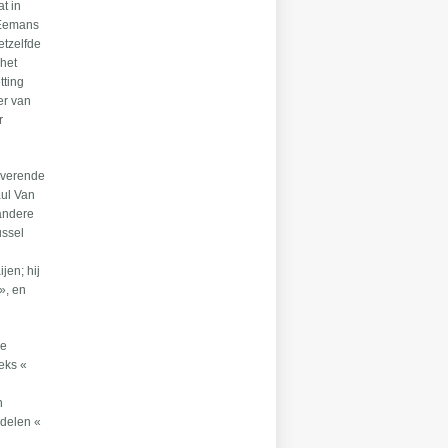
t in
 Eemans
etzelfde
 het
tting
er van
r
overende
aul Van
 andere
ussel
jen; hij
», en
de
eeks «
n
 delen «