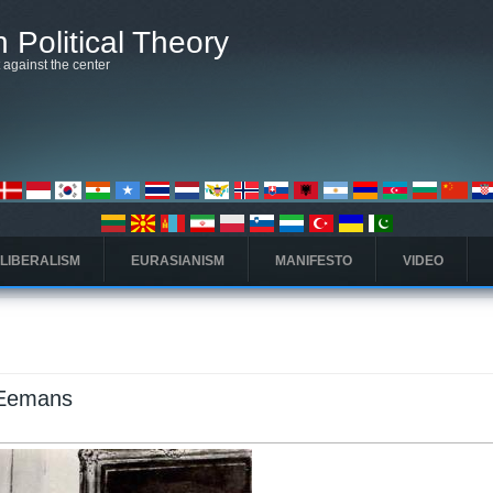
 Political Theory
t against the center
 LIBERALISM
EURASIANISM
MANIFESTO
VIDEO
. Eemans