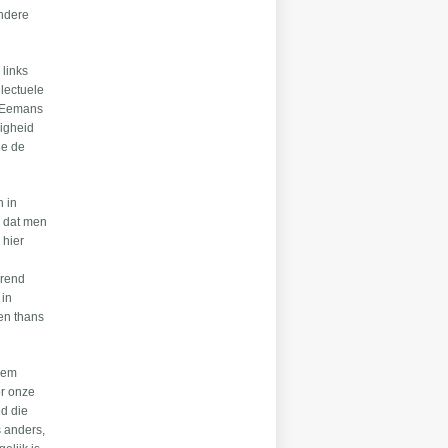
andere
 links
llectuele
. Eemans
digheid
ie de
n in
r dat men
 hier
urend
 in
 en thans
chem
or onze
ed die
 anders,