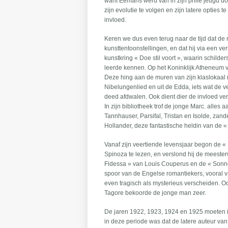
want Eemans werd van in zijn prille jeugd do
zijn evolutie te volgen en zijn latere optie
invloed.
Keren we dus even terug naar de tijd dat de
kunsttentoonstellingen, en dat hij via een v
kunstkring « Doe stil voort », waarin schilde
leerde kennen. Op het Koninklijk Atheneum 
Deze hing aan de muren van zijn klaslokaal 
Nibelungenlied en uit de Edda, iets wat de v
deed afdwalen. Ook dient dier de invloed v
In zijn bibliotheek trof de jonge Marc. alles
Tannhauser, Parsifal, Tristan en Isolde, za
Hollander, deze fantastische heldin van de «
Vanaf zijn veertiende levensjaar begon de «
Spinoza te lezen, en verslond hij de meeste
Fidessa » van Louis Couperus en de « Sonne
spoor van de Engelse romantiekers, vooral v
even tragisch als mysterieus verscheiden. 
Tagore bekoorde de jonge man zeer.
De jaren 1922, 1923, 1924 en 1925 moeten i
in deze periode was dat de latere auteur van