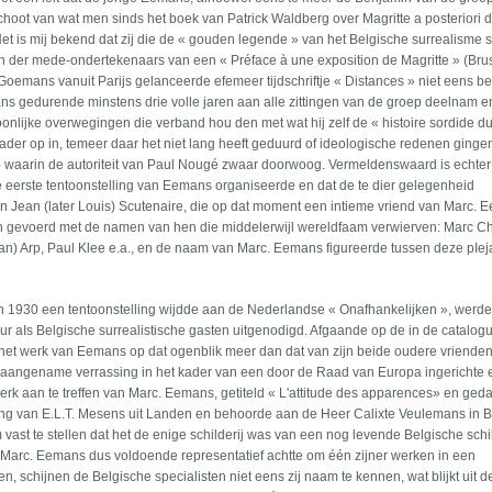
 schoot van wat men sinds het boek van Patrick Waldberg over Magritte a posteriori 
et is mij bekend dat zij die de « gouden legende » van het Belgische surrealisme 
n der mede-ondertekenaars van een « Préface à une exposition de Magritte » (Bru
emans vanuit Parijs gelanceerde efemeer tijdschriftje « Distances » niet eens be
ans gedurende minstens drie volle jaren aan alle zittingen van de groep deelnam en
onlijke overwegingen die verband hou den met wat hij zelf de « histoire sordide d
t nader op in, temeer daar het niet lang heeft geduurd of ideologische redenen ginge
 waarin de autoriteit van Paul Nougé zwaar doorwoog. Vermeldenswaard is echter
e eerste tentoonstelling van Eemans organiseerde en dat de te dier gelegenheid
n Jean (later Louis) Scutenaire, die op dat moment een intieme vriend van Marc.
oen gevoerd met de namen van hen die middelerwijl wereldfaam verwierven: Marc Ch
Jean) Arp, Paul Klee e.a., en de naam van Marc. Eemans figureerde tussen deze pIe
 1930 een tentoonstelling wijdde aan de Nederlandse « Onafhankelijken », werd
 aIs Belgische surrealistische gasten uitgenodigd. Afgaande op de in de catalog
d het werk van Eemans op dat ogenblik meer dan dat van zijn beide oudere vrienden
e aangename verrassing in het kader van een door de Raad van Europa ingerichte 
rk aan te treffen van Marc. Eemans, getiteld « L'attitude des apparences» en ged
ing van E.L.T. Mesens uit Landen en behoorde aan de Heer Calixte Veulemans in B
m vast te stellen dat het de enige schilderij was van een nog levende Belgische schil
 Marc. Eemans dus voldoende representatief achtte om één zijner werken in een
n, schijnen de Belgische specialisten niet eens zij naam te kennen, wat blijkt uit d