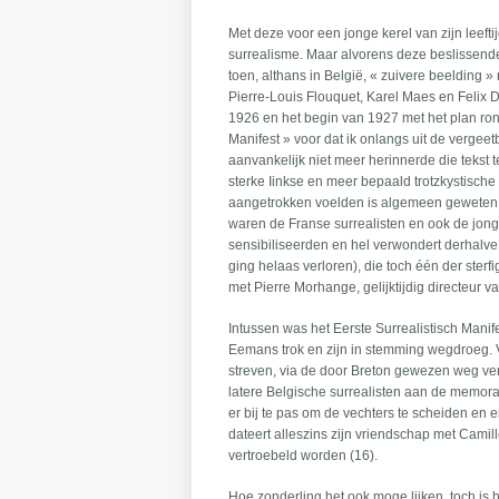
Met deze voor een jonge kerel van zijn lee
surrealisme. Maar alvorens deze beslissende 
toen, althans in België, « zuivere beelding »
Pierre-Louis Flouquet, Karel Maes en Felix 
1926 en het begin van 1927 met het plan ron
Manifest » voor dat ik onlangs uit de vergee
aanvankelijk niet meer herinnerde die tekst 
sterke Iinkse en meer bepaald trotzkystische i
aangetrokken voelden is algemeen geweten e
waren de Franse surrealisten en ook de jonge
sensibiliseerden en hel verwondert derhalve
ging helaas verloren), die toch één der sterf
met Pierre Morhange, gelijktijdig directeur va
Intussen was het Eerste Surrealistisch Mani
Eemans trok en zijn in stemming wegdroeg. Vo
streven, via de door Breton gewezen weg ver
latere Belgische surrealisten aan de memora
er bij te pas om de vechters te scheiden en 
dateert alleszins zijn vriendschap met Cam
vertroebeld worden (16).
Hoe zonderling het ook moge lijken, toch is