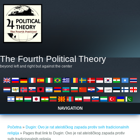
Skoči na glavni sadržaj
The Fourth Political Theory
beyond left and right but against the center
NAVIGATION
Vi ste ovdje
Početna
»
Dugin: Ovo je rat ateističkog zapada protiv svih tradicionalnih
religija
» Pages that link to Dugin: Ovo je rat ateističkog zapada protiv
svih tradicionalnih religija