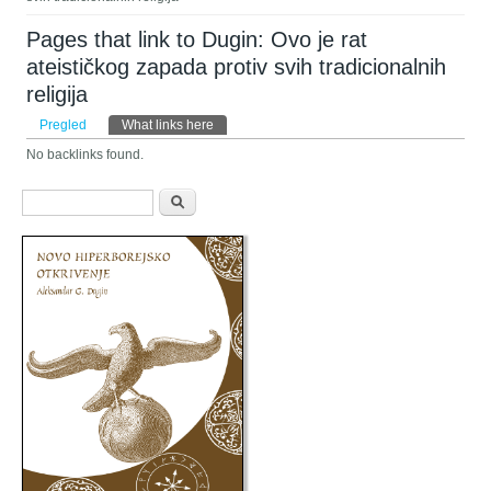
Pages that link to Dugin: Ovo je rat
ateističkog zapada protiv svih tradicionalnih
religija
Primarni tabovi
Pregled
What links here
(aktivni tab)
No backlinks found.
Obrazac pretraživanja
Pretraga