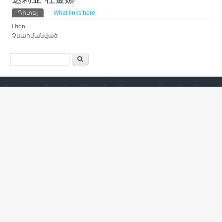
Primary tabs
Դիտել
(ակտիվ թաբ)
What links here
Լեզու
Չսահմանված
Search form
Որոնել