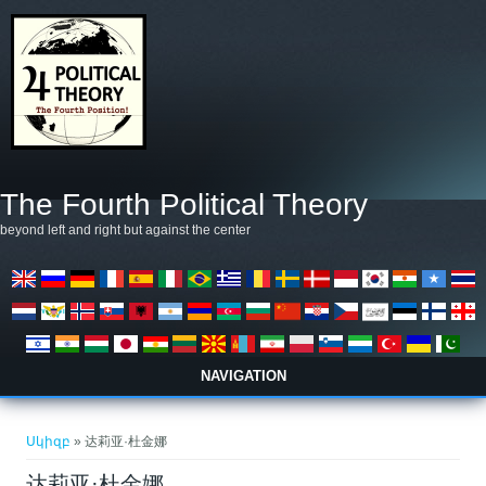
Skip to main content
The Fourth Political Theory
beyond left and right but against the center
NAVIGATION
You are here
Սկիզբ
» 达莉亚·杜金娜
达莉亚·杜金娜