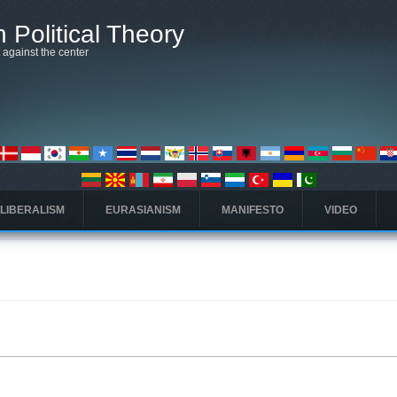
 Political Theory
t against the center
 LIBERALISM
EURASIANISM
MANIFESTO
VIDEO