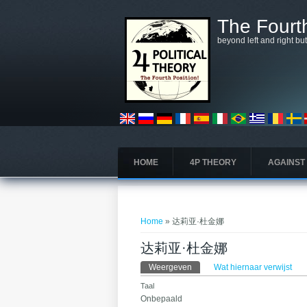
Overslaan en naar de algemene inhoud gaan
The Fourth
beyond left and right bu
HOME
4P THEORY
AGAINST
U bent hier
Home
» 达莉亚·杜金娜
达莉亚·杜金娜
Primaire tabs
Weergeven
(actieve tabblad)
Wat hiernaar verwijst
Taal
Onbepaald