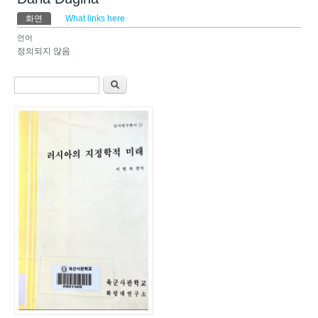
기본탭
화면
(활성탭)
What links here
언어
정의되지 않음
검색 폼
찾기