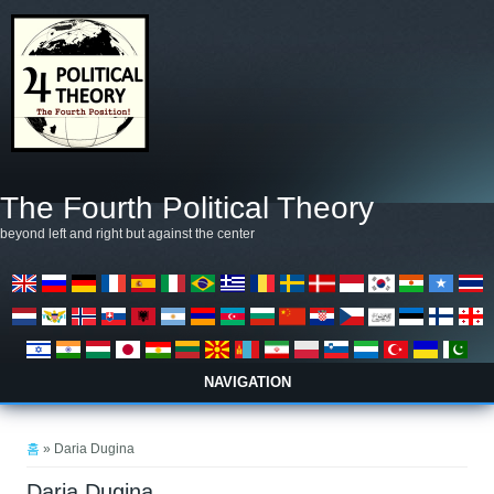
주요 콘텐츠로 건너뛰기
The Fourth Political Theory
beyond left and right but against the center
NAVIGATION
현재 위치
홈
» Daria Dugina
Daria Dugina