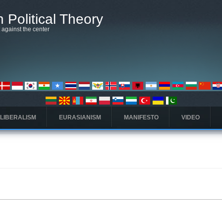
 Political Theory
t against the center
 LIBERALISM
EURASIANISM
MANIFESTO
VIDEO