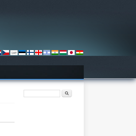
فۆرمی گەڕان
گەڕان