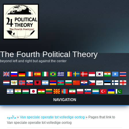
بازبدە بۆ ناوەڕۆکی سەرەکی
The Fourth Political Theory
beyond left and right but against the center
NAVIGATION
تۆ لێرەیت
ماڵەوە
»
Van speciale operatie tot volledige oorlog
» Pages that link to
Van speciale operatie tot volledige oorlog