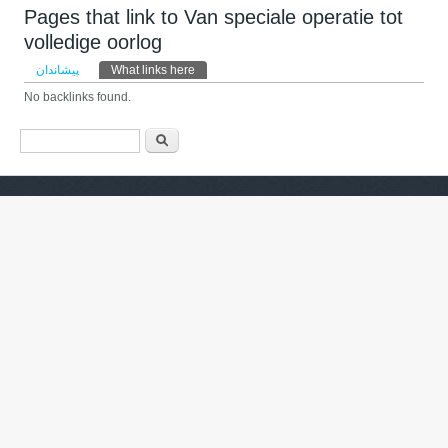
Pages that link to Van speciale operatie tot
volledige oorlog
Primary tabs
پیشاندان
What links here
(active tab)
No backlinks found.
فۆرمی گەڕان
گەڕان