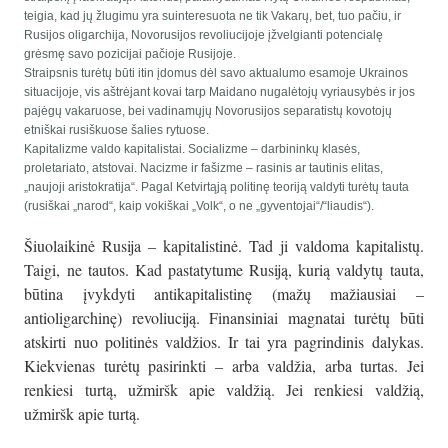
teigia, kad jų žlugimu yra suinteresuota ne tik Vakarų, bet, tuo pačiu, ir
Rusijos oligarchija, Novorusijos revoliucijoje įžvelgianti potencialę
grėsmę savo pozicijai pačioje Rusijoje.
Straipsnis turėtų būti itin įdomus dėl savo aktualumo esamoje Ukrainos
situacijoje, vis aštrėjant kovai tarp Maidano nugalėtojų vyriausybės ir jos
pajėgų vakaruose, bei vadinamųjų Novorusijos separatistų kovotojų
etniškai rusiškuose šalies rytuose.
Kapitalizme valdo kapitalistai. Socializme – darbininkų klasės,
proletariato, atstovai. Nacizme ir fašizme – rasinis ar tautinis elitas,
„naujoji aristokratija“. Pagal Ketvirtąją politinę teoriją valdyti turėtų tauta
(rusiškai „narod“, kaip vokiškai „Volk“, o ne „gyventojai“/“liaudis“).
Šiuolaikinė Rusija – kapitalistinė. Tad ji valdoma kapitalistų.
Taigi, ne tautos. Kad pastatytume Rusiją, kurią valdytų tauta,
būtina įvykdyti antikapitalistinę (mažų mažiausiai –
antioligarchinę) revoliuciją. Finansiniai magnatai turėtų būti
atskirti nuo politinės valdžios. Ir tai yra pagrindinis dalykas.
Kiekvienas turėtų pasirinkti – arba valdžia, arba turtas. Jei
renkiesi turtą, užmiršk apie valdžią. Jei renkiesi valdžią,
užmiršk apie turtą.