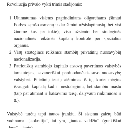
Revoliucija privalo vykti trimis stadijomis:
Ultimatumas visiems pagrindiniams oligarchams (šimtui
Forbes sąrašo asmenų ir dar šimtui užsislaptinusių, bet visi
žinome kas jie tokie); visų užsienio bei strateginės
nacionalinės reikšmės kapitalų kontrolė per specialius
organus.
Visų strateginės reikšmės stambių privatinių nuosavybių
nacionalizacija.
Patriotiškų stambiojo kapitalo atstovų pavertimas valstybės
tarnautojais, savanoriškai perduodančiais savo nuosavybę
valstybei. Pilietinių teisių atėmimas iš tų, kurie mėgins
išsaugoti kapitalą kad ir nestrateginiu, bet stambiu mastu
(taip pat atimant ir balsavimo teisę, dalyvauti rinkimuose ir
tt.).
Valstybė turėtų tapti tautos įrankiu. Ši sistema galėtų būti
vadinama „laokratija“, tai yra, „tautos valdžia“ (graikiškai
„laos“ – tauta).