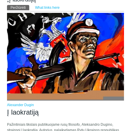
Pirminės kortelės
Peržiūrėti
(aktyvi kortelė)
What links here
Alexander Dugin
Į laokratiją
Pažintiniais tikslais publikuojame rusų filosofo, Aleksandro Dugino,
straipsnį Į laokratiją. Autorius, palaikydamas Rytų Ukrainos respublikas,