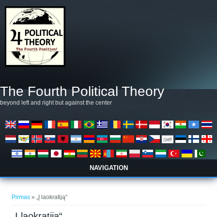
Pereiti į pagrindinį turinį
The Fourth Political Theory
beyond left and right but against the center
NAVIGATION
Jūs esate čia
Pirmas
» „Į laokratiją“
„Į laokratiją“