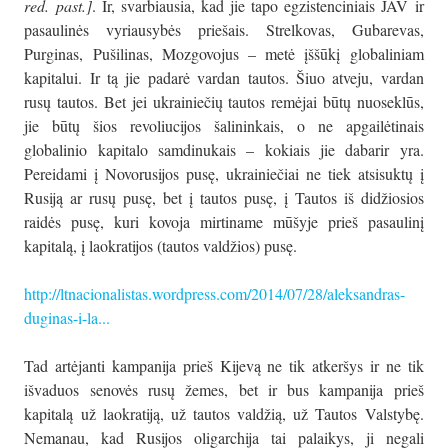
red. past.]
. Ir, svarbiausia, kad jie tapo egzistenciniais JAV ir
pasaulinės vyriausybės priešais. Strelkovas, Gubarevas,
Purginas, Pušilinas, Mozgovojus – metė įššūkį globaliniam
kapitalui. Ir tą jie padarė vardan tautos. Šiuo atveju, vardan
rusų tautos. Bet jei ukrainiečių tautos remėjai būtų nuoseklūs,
jie būtų šios revoliucijos šalininkais, o ne apgailėtinais
globalinio kapitalo samdinukais – kokiais jie dabarir yra.
Pereidami į Novorusijos pusę, ukrainiečiai ne tiek atsisuktų į
Rusiją ar rusų pusę, bet į tautos pusę, į Tautos iš didžiosios
raidės pusę, kuri kovoja mirtiname mūšyje prieš pasaulinį
kapitalą, į laokratijos (tautos valdžios) pusę.
http://ltnacionalistas.wordpress.com/2014/07/28/aleksandras-
duginas-i-la...
Tad artėjanti kampanija prieš Kijevą ne tik atkeršys ir ne tik
išvaduos senovės rusų žemes, bet ir bus kampanija prieš
kapitalą už laokratiją, už tautos valdžią, už Tautos Valstybę.
Nemanau, kad Rusijos oligarchija tai palaikys, ji negali