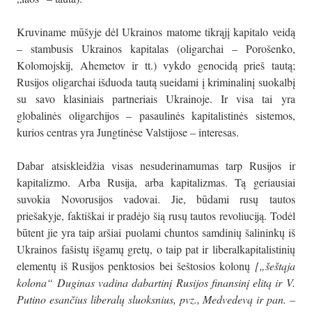
Kruviname mūšyje dėl Ukrainos matome tikrąjį kapitalo veidą
– stambusis Ukrainos kapitalas (oligarchai – Porošenko,
Kolomojskij, Ahemetov ir tt.) vykdo genocidą prieš tautą;
Rusijos oligarchai išduoda tautą sueidami į kriminalinį suokalbį
su savo klasiniais partneriais Ukrainoje. Ir visa tai yra
globalinės oligarchijos – pasaulinės kapitalistinės sistemos,
kurios centras yra Jungtinėse Valstijose – interesas.
Dabar atsiskleidžia visas nesuderinamumas tarp Rusijos ir
kapitalizmo. Arba Rusija, arba kapitalizmas. Tą geriausiai
suvokia Novorusijos vadovai. Jie, būdami rusų tautos
priešakyje, faktiškai ir pradėjo šią rusų tautos revoliuciją. Todėl
būtent jie yra taip aršiai puolami chuntos samdinių šalininkų iš
Ukrainos fašistų išgamų gretų, o taip pat ir liberalkapitalistinių
elementų iš Rusijos penktosios bei šeštosios kolonų
[„šeštąja
kolona“ Duginas vadina dabartinį Rusijos finansinį elitą ir V.
Putino esančius liberalų sluoksnius, pvz., Medvedevą ir pan. –