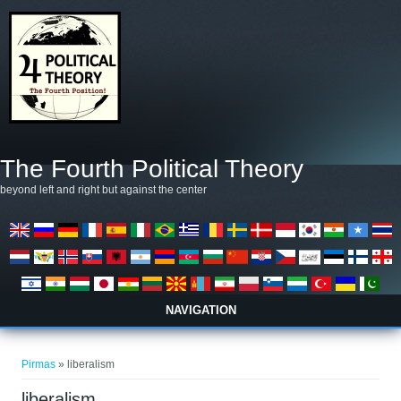
Pereiti į pagrindinį turinį
The Fourth Political Theory
beyond left and right but against the center
NAVIGATION
Jūs esate čia
Pirmas
» liberalism
liberalism