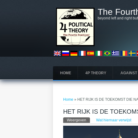
Overslaan en naar de algemene inhoud gaan
The Fourth
beyond left and right bu
HOME
4P THEORY
AGAINST
U bent hier
Home
» HET RIJK IS DE TOEKOMST DIE 
HET RIJK IS DE TOEKO
Primaire tabs
Weergeven
(actieve tabblad)
Wat hiernaar verwijst