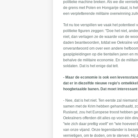
politieke machine breken. Als we die vernie
de grens met Polen en Hongarije staat, is he
een verpletterende militaire overwinning zu
Tot nu toe verspillen we vaak het potentieel 
politieke figuren zeggen: "Doe het niet, and
niet, dan verlagen ze de waarde van de woor
daden beantwoorden, totdat we Oekraïne voll
onverantwoord om over een andere hefboom t
gaspijpleidingen op die tientallen jaren en m
behalve de militaire economie. En de milit
soldaten. Dat is het enige dat telt.
- Maar de economie is ook een levensstanda
dat er in diezelfde nieuwe regio's ontwikk
hoogbetaalde banen. Dat moet interessant z
- Nee, dat is het niet. Ten eerste zal nieman
samen met de Krim hebben gehandhaafd, zou he
Rusland, zou het Europese troost hebben ge
Oekraïners offerden dit alles op voor één 
"wie zich daar prettig voelt" en "wie hoeveel
van onze vijand. Onze tegenstander is bez
vernietigen, om te doden, om te sterven. Hij