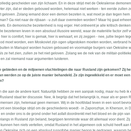
t volledig gescheiden van zijn lichaam. En in deze strijd met de Oekraïense demonen
r zijn, dat er steden gebouwd worden, helemaal niet werken - ten eerste zullen ze
et geloven. Zolang iemand door een demon bezeten is, wat moet je dan tegen he
 man? Ga niet naar de rijbaan - u zult daar overreden worden? Maar hij gaat erhee
 niets. En demonische bezetenheid is nog erger. Het ontneemt je alle kritisch denken,
ts. De bezetenen leven in een absoluut illusoire wereld, waar de materiële factor zelf 
hier is comfort, hier is gemak, hier is welvaart, en zij zeggen - nee, jullie liegen te
ood moet worden, een Moskoviet zijn ogen uitgestoken moeten worden, verbrand 
daarbuiten in Mariupol worden huizen gebouwd en voormalige burgers van Oekraïne 
ls ze het zien, zullen ze het niet geloven. Zolang we de nek van de militair-politiek
n en zal niemand naar argumenten luisteren.
we gebieden en de miljoenen vluchtelingen die naar Rusland zijn gekomen? Zij h
an werden ze op de juiste manier behandeld. Ze zijn ingewikkeld en er moet een
an?
an die aan de andere kant. Natuurlijk hebben ze een aanpak nodig, maar nu heb ik e
usland staat ter discussie. Nee, ik begrijp dat het belangrijk is, maar als er geen
 mensen zijn, helemaal geen mensen. Wij in de hoofdstad leven in een soort bevro
 front een bloedige strijd om de geschiedenis woedt - in Zaporozhye, in Kherson, in
, en onder ons is de grond onder het asfalt doordrenkt met het bloed en de pijn van
ngs in Rusland zijn beland, begrijpen tenminste waar dit allemaal voor dient. Zij 
 kunnen hen niets vertellen, omdat Rusland in het algemeen ook schuld heeft aan h
 Toen Oekraïne zich op een absoluut russofobe manier begon te gedragen, waarom 