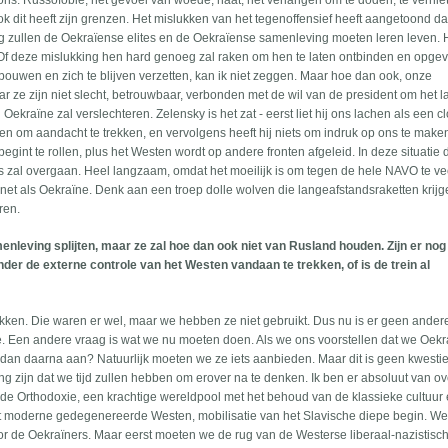
ons. Russofobie, het gevoel van woede, haat, het verlangen om te doden, te vernie
 dit heeft zijn grenzen. Het mislukken van het tegenoffensief heeft aangetoond da
ng zullen de Oekraïense elites en de Oekraïense samenleving moeten leren leven.
. Of deze mislukking hen hard genoeg zal raken om hen te laten ontbinden en opgev
e bouwen en zich te blijven verzetten, kan ik niet zeggen. Maar hoe dan ook, onze
maar ze zijn niet slecht, betrouwbaar, verbonden met de wil van de president om het 
n Oekraïne zal verslechteren. Zelensky is het zat - eerst liet hij ons lachen als een c
den om aandacht te trekken, en vervolgens heeft hij niets om indruk op ons te maken
begint te rollen, plus het Westen wordt op andere fronten afgeleid. In deze situatie 
ons zal overgaan. Heel langzaam, omdat het moeilijk is om tegen de hele NAVO te ve
et als Oekraïne. Denk aan een troep dolle wolven die langeafstandsraketten krij
ren.
leving splijten, maar ze zal hoe dan ook niet van Rusland houden. Zijn er nog 
der de externe controle van het Westen vandaan te trekken, of is de trein al
ertrokken. Die waren er wel, maar we hebben ze niet gebruikt. Dus nu is er geen ander
re. Een andere vraag is wat we nu moeten doen. Als we ons voorstellen dat we Oekra
dan daarna aan? Natuurlijk moeten we ze iets aanbieden. Maar dit is geen kwesti
g zijn dat we tijd zullen hebben om erover na te denken. Ik ben er absoluut van ov
n de Orthodoxie, een krachtige wereldpool met het behoud van de klassieke cultuur 
 het moderne gedegenereerde Westen, mobilisatie van het Slavische diepe begin. 
voor de Oekraïners. Maar eerst moeten we de rug van de Westerse liberaal-nazistisc