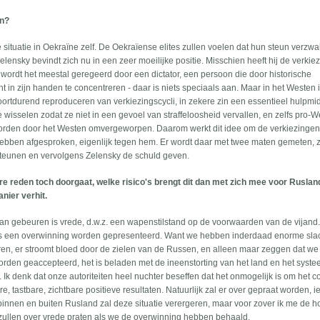
an?
de situatie in Oekraïne zelf. De Oekraïense elites zullen voelen dat hun steun verzwa
lensky bevindt zich nu in een zeer moeilijke positie. Misschien heeft hij de verkie
, wordt het meestal geregeerd door een dictator, een persoon die door historische
n zijn handen te concentreren - daar is niets speciaals aan. Maar in het Westen i
ortdurend reproduceren van verkiezingscycli, in zekere zin een essentieel hulpmid
e wisselen zodat ze niet in een gevoel van straffeloosheid vervallen, en zelfs pro-
n worden door het Westen omvergeworpen. Daarom werkt dit idee om de verkiezingen 
e hebben afgesproken, eigenlijk tegen hem. Er wordt daar met twee maten gemeten, 
teunen en vervolgens Zelensky de schuld geven.
re reden toch doorgaat, welke risico's brengt dit dan met zich mee voor Ruslan
nier verhit.
g kan gebeuren is vrede, d.w.z. een wapenstilstand op de voorwaarden van de vijand
ls een overwinning worden gepresenteerd. Want we hebben inderdaad enorme slac
ren, er stroomt bloed door de zielen van de Russen, en alleen maar zeggen dat we
worden geaccepteerd, het is beladen met de ineenstorting van het land en het syste
 Ik denk dat onze autoriteiten heel nuchter beseffen dat het onmogelijk is om het con
, tastbare, zichtbare positieve resultaten. Natuurlijk zal er over gepraat worden, 
innen en buiten Rusland zal deze situatie verergeren, maar voor zover ik me de h
e zullen over vrede praten als we de overwinning hebben behaald.