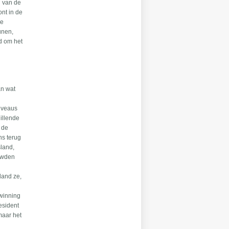
l van de
ont in de
ne
unen,
d om het
an wat
iveaus
illende
 de
ns terug
sland,
ouwden
land ze,
rwinning
esident
maar het