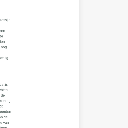
rossija
geen
nze
hien
s nog
achtig
dat is
echten
- de
 mening,
dt
woorden
van de
ng van