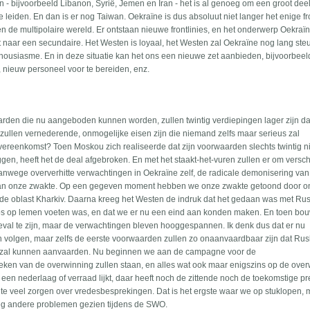
en - bijvoorbeeld Libanon, Syrië, Jemen en Iran - het is al genoeg om een groot dee
e leiden. En dan is er nog Taiwan. Oekraïne is dus absoluut niet langer het enige fr
en de multipolaire wereld. Er ontstaan nieuwe frontlinies, en het onderwerp Oekraï
eit naar een secundaire. Het Westen is loyaal, het Westen zal Oekraïne nog lang ste
thousiasme. En in deze situatie kan het ons een nieuwe zet aanbieden, bijvoorbeel
en, nieuw personeel voor te bereiden, enz.
waarden die nu aangeboden kunnen worden, zullen twintig verdiepingen lager zijn d
zullen vernederende, onmogelijke eisen zijn die niemand zelfs maar serieus zal
reenkomst? Toen Moskou zich realiseerde dat zijn voorwaarden slechts twintig n
en, heeft het de deal afgebroken. En met het staakt-het-vuren zullen er om versch
nwege oververhitte verwachtingen in Oekraïne zelf, de radicale demonisering van
van onze zwakte. Op een gegeven moment hebben we onze zwakte getoond door o
uit de oblast Kharkiv. Daarna kreeg het Westen de indruk dat het gedaan was met Ru
os op lemen voeten was, en dat we er nu een eind aan konden maken. En toen b
eval te zijn, maar de verwachtingen bleven hooggespannen. Ik denk dus dat er nu
 volgen, maar zelfs de eerste voorwaarden zullen zo onaanvaardbaar zijn dat Rus
iet zal kunnen aanvaarden. Nu beginnen we aan de campagne voor de
 teken van de overwinning zullen staan, en alles wat ook maar enigszins op de ove
p een nederlaag of verraad lijkt, daar heeft noch de zittende noch de toekomstige pr
l te veel zorgen over vredesbesprekingen. Dat is het ergste waar we op stuklopen, 
noeg andere problemen gezien tijdens de SWO.