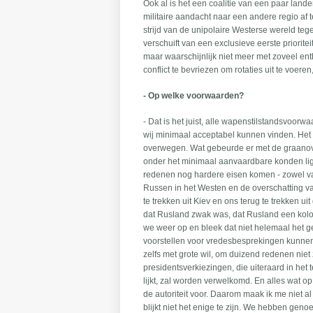
Ook al is het een coalitie van een paar land
militaire aandacht naar een andere regio af t
strijd van de unipolaire Westerse wereld teg
verschuift van een exclusieve eerste priorit
maar waarschijnlijk niet meer met zoveel en
conflict te bevriezen om rotaties uit te voer
- Op welke voorwaarden?
- Dat is het juist, alle wapenstilstandsvoor
wij minimaal acceptabel kunnen vinden. Het 
overwegen. Wat gebeurde er met de graanove
onder het minimaal aanvaardbare konden ligg
redenen nog hardere eisen komen - zowel va
Russen in het Westen en de overschatting 
te trekken uit Kiev en ons terug te trekken 
dat Rusland zwak was, dat Rusland een kol
we weer op en bleek dat niet helemaal het g
voorstellen voor vredesbesprekingen kunnen
zelfs met grote wil, om duizend redenen n
presidentsverkiezingen, die uiteraard in het
lijkt, zal worden verwelkomd. En alles wat o
de autoriteit voor. Daarom maak ik me niet a
blijkt niet het enige te zijn. We hebben ge