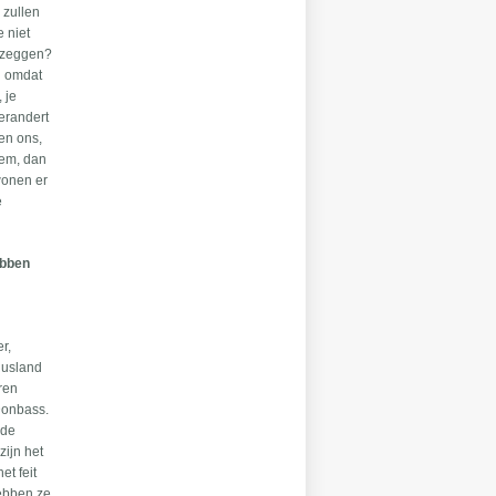
 zullen
 niet
m zeggen?
n omdat
 je
verandert
gen ons,
hem, dan
wonen er
e
ebben
r,
 Rusland
ren
 Donbass.
 de
zijn het
et feit
hebben ze