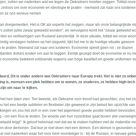
tigen, zullen we nadenken wat we tegen de Oekraïners moeten zeggen. Totdat onze
t zinloos om over economie en ideologie te praten - niemand zal naar ons luisteren
llen ze ons serieus nemen.
van dreigementen. Het is OK als experts het zeggen, maar als onze belangrijkste mil
ers zullen jullie zwaar gekwetst worden", en vervolgens komt het "zwaar gekwetst w
den en verklaringen van Rusland aanzienlijk. In deze situatie, totdat we onze woo
edig verslagen hebben op het slagveld, lijkt het me in de huidige situatie gewoon
e praten. Niemand zal naar ons luisteren. Economie speelt geen rol - ze blazen
iljarden dollars kosten om aan te leggen. Eerlijk gezegd doet de economie er nu nie
aire economie betekent voldoende wapens van hoge kwaliteit en goede uniformen v
ard. Dit is onder andere wat Oekraïners naar Europa trekt. Het is niet zo onbe
eling is, mensen een plek hebben om te wonen, ze studeren, ze hebben high-tech
ijn om naar te kijken.
d het hen laten zien. Ten tweede, als Oekraïne voor troost had gevochten, zou het zi
t een beetje subtieler en flexibeler zijn geweest in zijn beleid ten opzichte van
kregen en zou het zich in een over het algemeen goede positie hebben bevonden
ding - om een Rus te doden. De woede van hun russofobie gaat boven alle overwegi
 betaald krijgt". Ik geloof helemaal niet dat we te maken hebben met de materiële mo
eten door demonen. Dat kun je niet doen met een demon. Een demon is gezonden o
 zal niet nadenken waar het voor hem voordeliger is - bij de Russen, in nieuwe gebi