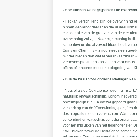
- Hoe kunnen we begrijpen dat de overwin
- Het kan verschillend zijn: de overwinning 
binnen de vier onderdanen die al deel uitm
consolidatie van de grenzen van de vier ni
overwinning zal zijn. Naar mijn mening is d
samenleving, die al zoveel bloed heeft vergo
Sumy en Chernihiv - is nog steeds een goede
minder bieden dan wat al onaanvaardbaar vo
vredesbesprekingen kan zijn en voor ons is t
offensief lanceren met een belegering van Ki
- Dus de basis voor onderhandelingen kan a
- Nou, of als de Oekraïense regering instort
natuurlijk onwaarschijnlijk. Kortom, het ver
onvermijdelijk zijn. En dat zal gepaard gaan
versterking van de "Overwinningspartij" en de
desintegratie moeten verwachten. Wanneer 
verkondigd en wat echt is volledig onaanva
voor het mislukken van het tegenoffensief. D
SWO bleken zowel de Oekraïense samenlevin