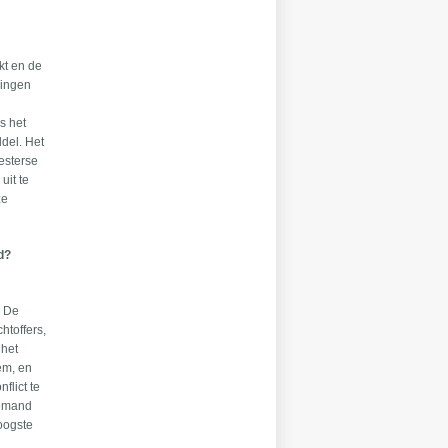
kt en de
zingen
s het
del. Het
Westerse
uit te
ze
d?
. De
htoffers,
 het
em, en
flict te
iemand
oogste