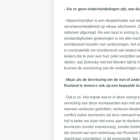
- Als er geen onderhandelingen zijn, wat d
- Waarschijnlijker is een destabilisatie van 
verantwoordelijkheid op elkaar afschuiven. Ze
rationeel afgezegd. Als een land in oorlog is
omstandigheden gedwongen is om alle macht i
voortdurend houden van verkiezingen, het vo
is noodzakelijk om voortdurend van leiders t
leiders die te zeer aan hun zetel vastzitte
stellen, dat Zelensky met het Westen lijkt t
kunnen de annulering van de verkiezingen s
- Maar als de bevriezing om de een of ande
Rusland is immers ook op een bepaalde ma
- Dat is zo. Het ergste wat er in deze oorlo
vervulling van deze voorwaarden kan niet a
mensen verliezen geliefden, verliezen kinde
conflict zullen bevriezen zal door niemand 
het is beter om daar niet eens aan te denken.
bevriezen zonder overwinning, zonder heldere
die droomt van een nederlaag van Rusland b
macht kan voorstellen, is dit onmogelijk. W