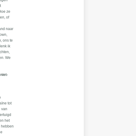
tigen
t
 Hoe ze
en, of
land naar
lown,
, ons te
denk ik
chten,
gen. We
niet-
e
ïne tot
e van
ertuigd
en het
We hebben
he