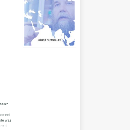
ssen?
 moment
ite was
reld.