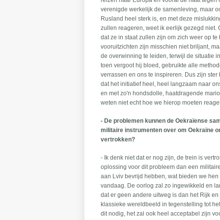
reizen naar Europa en vooral de haat tegen 
verenigde werkelijk de samenleving, maar ook
Rusland heel sterk is, en met deze mislukki
zullen reageren, weet ik eerlijk gezegd niet
dat ze in staat zullen zijn om zich weer op t
vooruitzichten zijn misschien niet briljant, 
de overwinning te leiden, terwijl de situatie i
toen vergoot hij bloed, gebruikte alle metho
verrassen en ons te inspireren. Dus zijn ster 
dat het initiatief heel, heel langzaam naar 
en met zo'n hondsdolle, haatdragende marion
weten niet echt hoe we hierop moeten reage
- De problemen kunnen de Oekraïense samen
militaire instrumenten over om Oekraïne on
vertrokken?
- Ik denk niet dat er nog zijn, de trein is v
oplossing voor dit probleem dan een militai
aan Lviv bevrijd hebben, wat bieden we hen 
vandaag. De oorlog zal zo ingewikkeld en lan
dat er geen andere uitweg is dan het Rijk e
klassieke wereldbeeld in tegenstelling tot
dit nodig, het zal ook heel acceptabel zijn 