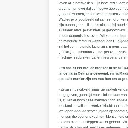
leven of in het Westen. Zijn bewustzijn leef
argumenten over dat de nieuwe gebieden bete
getoond worden, en ten tweede zullen ze ni
Wat leg je bijvoorbeeld uit aan een dronken
zijn benen gaan. Hij denkt niet na, hij hoort
evalueert niets, je ziet niets, je gelooft nie
in een demonisch streven. Wij vertellen hen - 
de materiële factor is wanneer een Rus ged
zal het een materiële factor zijn. Ergens 
gelukkig in - niemand zal het geloven. Zelfs a
machine niet breken, zal er niets verandere
- En hoe zit het met de mensen in de nieu
lange tijd in Oekraïne gewoond, en na Maid
speciale manier zijn om met hen om te ga
- Ze zijn ingewikkeld, maar gemakkelijker d
toegegeven, geen tijd voor. Het bestaan van R
is, zullen er noch deze mensen noch andere
toestand, terwijl er in werkelijkheid aan het
We lopen door de straten, rijden op scooters
mensen die voor ons vechten. Mensen die onla
die ons moeten uitleggen wat er gebeurt. Wij
dat het dit allemaal heeft laten gebeuren.