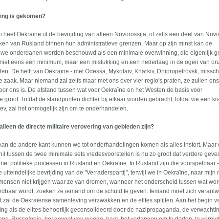
ning is gekomen?
op heel Oekraïne of de bevrijding van alleen Novorossija, of zelfs een deel van Novo
aken van Rusland binnen hun administratieve grenzen. Maar op zijn minst kan de
euwe onderdanen worden beschouwd als een minimale overwinning, die eigenlijk 
it niet eens een minimum, maar een mislukking en een nederlaag in de ogen van o
ten. De helft van Oekraïne - met Odessa, Mykolaiv, Kharkiv, Dnipropetrovsk, missc
 zaak. Maar niemand zal zelfs maar met ons over vier regio's praten, ze zullen on
or ons is. De afstand tussen wat voor Oekraïne en het Westen de basis voor
e groot. Totdat de standpunten dichter bij elkaar worden gebracht, totdat we een kr
ev, zal het onmogelijk zijn om te onderhandelen.
lleen de directe militaire verovering van gebieden zijn?
. Aan de andere kant kunnen we tot onderhandelingen komen als alles instort. Maar 
schil tussen de twee minimale sets vredesvoorstellen is nu zo groot dat verdere gev
 met politieke processen in Rusland en Oekraïne. In Rusland zijn die voorspelbaar 
 uiteindelijke bevrijding van de "Verraderspartij", terwijl we in Oekraïne, naar mijn
mensen niet krijgen waar ze van dromen, wanneer het onderscheid tussen wat wor
ardbaar wordt, zoeken ze iemand om de schuld te geven. Iemand moet zich verant
it zal de Oekraïense samenleving verzwakken en de elites splijten. Aan het begin 
g als de elites behoorlijk geconsolideerd door de nazipropaganda, de verwachti