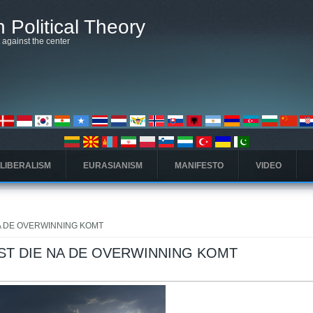
 Political Theory
t against the center
 LIBERALISM
EURASIANISM
MANIFESTO
VIDEO
NA DE OVERWINNING KOMT
MST DIE NA DE OVERWINNING KOMT