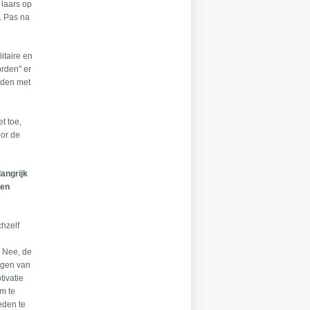
 laars op
. Pas na
itaire en
orden" er
rden met
t toe,
oor de
langrijk
 en
chzelf
. Nee, de
ngen van
tivatie
m te
eden te