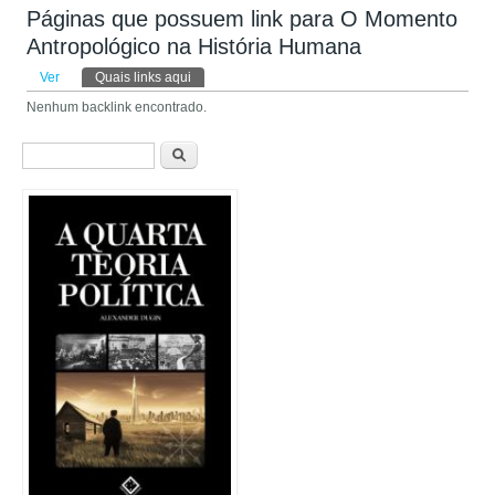
Páginas que possuem link para O Momento
Antropológico na História Humana
Abas primárias
Ver
Quais links aqui
(aba ativa)
Nenhum backlink encontrado.
Formulário de busca
Buscar