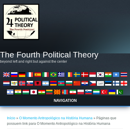
Pular para o conteúdo principal
The Fourth Political Theory
beyond left and right but against the center
NAVIGATION
Você está aqui
Início
»
O Momento Antropológico na História Humana
» Páginas que
possuem link para O Momento Antropológico na História Humana