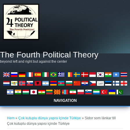
Hoppa till huvudinnehåll
The Fourth Political Theory
beyond left and right but against the center
NAVIGATION
Du är här
Hem
»
Çok kutuplu dünya yapısı içinde Türkiye
» Sidor som länkar till
Çok kutuplu dünya yapısı içinde Türkiye