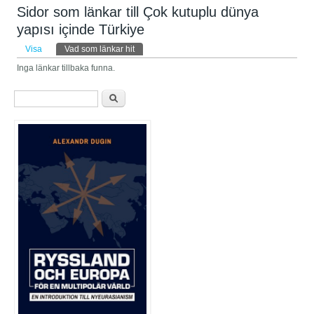
Sidor som länkar till Çok kutuplu dünya
yapısı içinde Türkiye
Primära flikar
Visa
Vad som länkar hit
(aktiv flik)
Inga länkar tillbaka funna.
Sökformulär
Sök