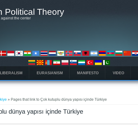
 Political Theory
t against the center
 LIBERALISM
EURASIANISM
MANIFESTO
VIDEO
rkiye
» Pages that link to Çok kutuplu dünya yapısı içinde Türkiye
plu dünya yapısı içinde Türkiye
タブ)