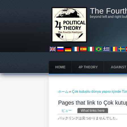
メインコンテンツに移動
The Fourth
beyond left and right bu
HOME
4P THEORY
AGAINST
現在地
ホーム
»
Çok kutuplu dünya yapısı içinde Tü
Pages that link to Çok kutu
プライマリータブ
ビュー
What links here
(アクティブな
バックリンクは見つかりませんでした。