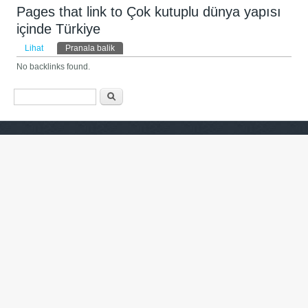
Pages that link to Çok kutuplu dünya yapısı
içinde Türkiye
Tab primer
Lihat
Pranala balik
(tab aktif)
No backlinks found.
Form pencarian
Pencarian