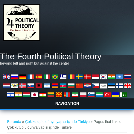
Lompat ke isi utama
The Fourth Political Theory
beyond left and right but against the center
NAVIGATION
Anda di sini
Beranda
»
Çok kutuplu dünya yapısı içinde Türkiye
» Pages that link to
Çok kutuplu dünya yapısı içinde Türkiye